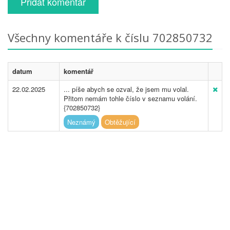
Přidat komentář
Všechny komentáře k číslu 702850732
datum
komentář
22.02.2025
... píše abych se ozval, že jsem mu volal.
Přitom nemám tohle číslo v seznamu volání.
{702850732}
Neznámý
Obtěžující