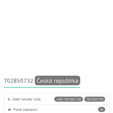
702850732
Česká republika
Další formáty čísla:
+420 702 850 732
702 850 732
Počet zobrazení:
45