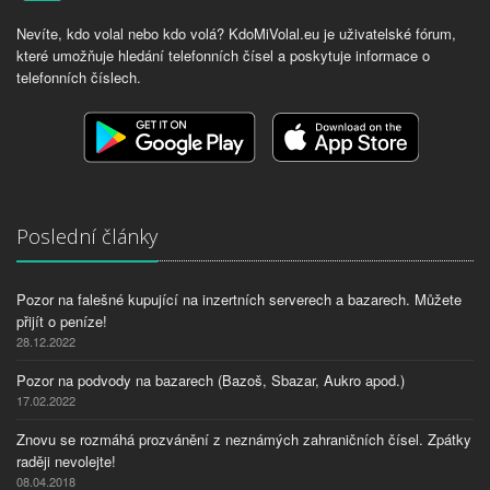
Nevíte, kdo volal nebo kdo volá? KdoMiVolal.eu je uživatelské fórum,
které umožňuje hledání telefonních čísel a poskytuje informace o
telefonních číslech.
Poslední články
Pozor na falešné kupující na inzertních serverech a bazarech. Můžete
přijít o peníze!
28.12.2022
Pozor na podvody na bazarech (Bazoš, Sbazar, Aukro apod.)
17.02.2022
Znovu se rozmáhá prozvánění z neznámých zahraničních čísel. Zpátky
raději nevolejte!
08.04.2018