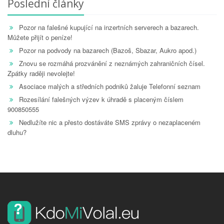
Poslední články
Pozor na falešné kupující na inzertních serverech a bazarech.
Můžete přijít o peníze!
Pozor na podvody na bazarech (Bazoš, Sbazar, Aukro apod.)
Znovu se rozmáhá prozvánění z neznámých zahraničních čísel.
Zpátky raději nevolejte!
Asociace malých a středních podniků žaluje Telefonní seznam
Rozesílání falešných výzev k úhradě s placeným číslem
900850555
Nedlužíte nic a přesto dostáváte SMS zprávy o nezaplaceném
dluhu?