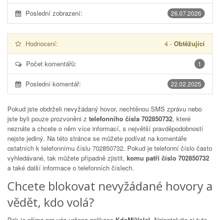
Poslední zobrazení:
26.07.2026
Hodnocení:
4
-
Obtěžující
Počet komentářů:
1
Poslední komentář:
22.02.2025
Pokud jste obdrželi nevyžádaný hovor, nechtěnou SMS zprávu nebo
jste byli pouze prozvoněni z
telefonního čísla 702850732
, které
neznáte a chcete o něm více informací, s největší pravděpodobností
nejste jediný. Na této stránce se můžete podívat na komentáře
ostatních k telefonnímu číslu
702850732
. Pokud je telefonní číslo často
vyhledávané, tak můžete případně zjistit,
komu patří číslo 702850732
a také další informace o telefonních číslech.
Chcete blokovat nevyžádané hovory a
vědět, kdo volá?
Pak je přímo pro vás určena aplikace
KdoMiVolal
. Nainstalujte si tuto