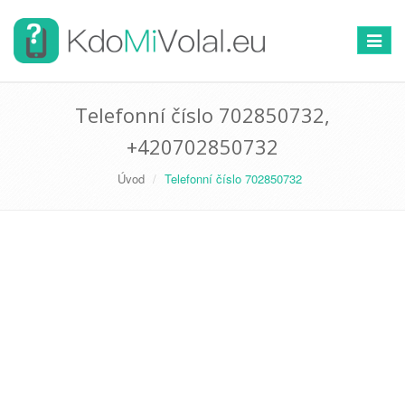
Přepno
navigac
Telefonní číslo 702850732,
+420702850732
Úvod
Telefonní číslo 702850732