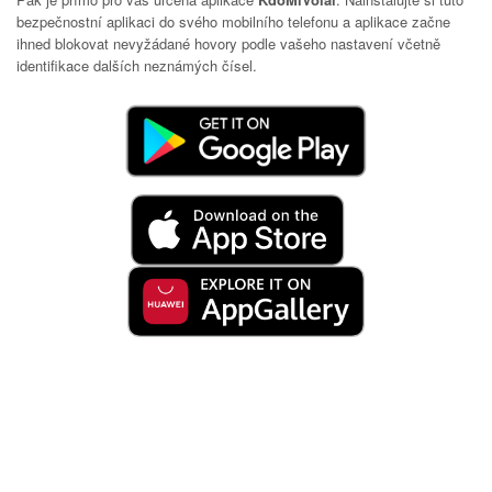
bezpečnostní aplikaci do svého mobilního telefonu a aplikace začne
ihned blokovat nevyžádané hovory podle vašeho nastavení včetně
identifikace dalších neznámých čísel.