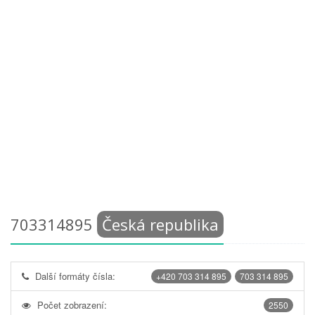
703314895
Česká republika
Další formáty čísla:
+420 703 314 895
703 314 895
Počet zobrazení:
2550