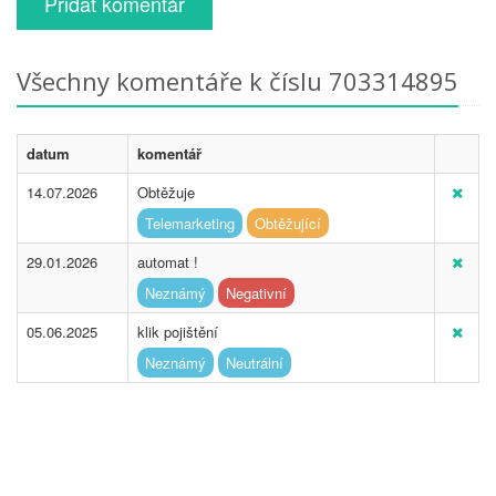
Přidat komentář
Všechny komentáře k číslu 703314895
datum
komentář
14.07.2026
Obtěžuje
Telemarketing
Obtěžující
29.01.2026
automat !
Neznámý
Negativní
05.06.2025
klik pojištění
Neznámý
Neutrální