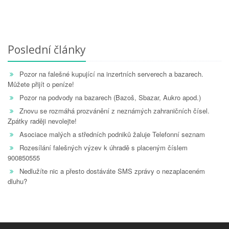
Poslední články
Pozor na falešné kupující na inzertních serverech a bazarech.
Můžete přijít o peníze!
Pozor na podvody na bazarech (Bazoš, Sbazar, Aukro apod.)
Znovu se rozmáhá prozvánění z neznámých zahraničních čísel.
Zpátky raději nevolejte!
Asociace malých a středních podniků žaluje Telefonní seznam
Rozesílání falešných výzev k úhradě s placeným číslem
900850555
Nedlužíte nic a přesto dostáváte SMS zprávy o nezaplaceném
dluhu?