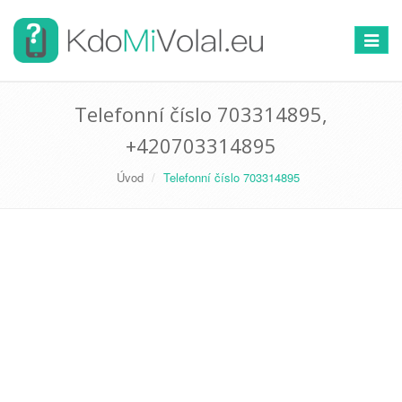
Přepno
navigac
Telefonní číslo 703314895,
+420703314895
Úvod
Telefonní číslo 703314895