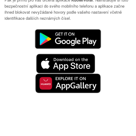
bezpečnostní aplikaci do svého mobilního telefonu a aplikace začne
ihned blokovat nevyžádané hovory podle vašeho nastavení včetně
identifikace dalších neznámých čísel.