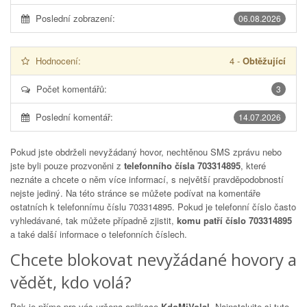
Poslední zobrazení:
06.08.2026
Hodnocení:
4
-
Obtěžující
Počet komentářů:
3
Poslední komentář:
14.07.2026
Pokud jste obdrželi nevyžádaný hovor, nechtěnou SMS zprávu nebo
jste byli pouze prozvoněni z
telefonního čísla 703314895
, které
neznáte a chcete o něm více informací, s největší pravděpodobností
nejste jediný. Na této stránce se můžete podívat na komentáře
ostatních k telefonnímu číslu
703314895
. Pokud je telefonní číslo často
vyhledávané, tak můžete případně zjistit,
komu patří číslo 703314895
a také další informace o telefonních číslech.
Chcete blokovat nevyžádané hovory a
vědět, kdo volá?
Pak je přímo pro vás určena aplikace
KdoMiVolal
. Nainstalujte si tuto