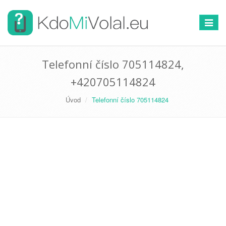
Přepno
navigac
Telefonní číslo 705114824,
+420705114824
Úvod
Telefonní číslo 705114824