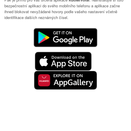
bezpečnostní aplikaci do svého mobilního telefonu a aplikace začne
ihned blokovat nevyžádané hovory podle vašeho nastavení včetně
identifikace dalších neznámých čísel.