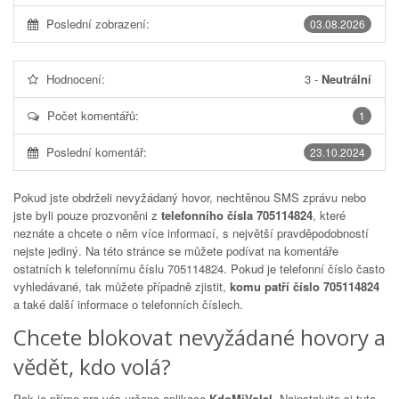
Poslední zobrazení:
03.08.2026
Hodnocení:
3
-
Neutrální
Počet komentářů:
1
Poslední komentář:
23.10.2024
Pokud jste obdrželi nevyžádaný hovor, nechtěnou SMS zprávu nebo
jste byli pouze prozvoněni z
telefonního čísla 705114824
, které
neznáte a chcete o něm více informací, s největší pravděpodobností
nejste jediný. Na této stránce se můžete podívat na komentáře
ostatních k telefonnímu číslu
705114824
. Pokud je telefonní číslo často
vyhledávané, tak můžete případně zjistit,
komu patří číslo 705114824
a také další informace o telefonních číslech.
Chcete blokovat nevyžádané hovory a
vědět, kdo volá?
Pak je přímo pro vás určena aplikace
KdoMiVolal
. Nainstalujte si tuto