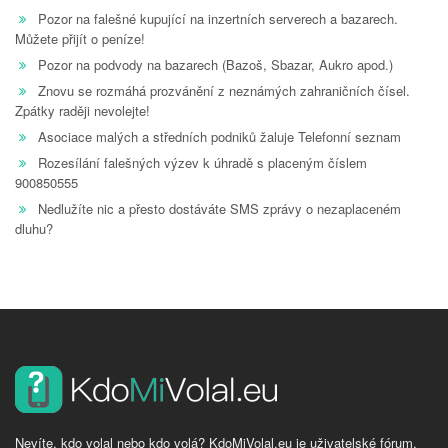
Pozor na falešné kupující na inzertních serverech a bazarech.
Můžete přijít o peníze!
Pozor na podvody na bazarech (Bazoš, Sbazar, Aukro apod.)
Znovu se rozmáhá prozvánění z neznámých zahraničních čísel.
Zpátky raději nevolejte!
Asociace malých a středních podniků žaluje Telefonní seznam
Rozesílání falešných výzev k úhradě s placeným číslem
900850555
Nedlužíte nic a přesto dostáváte SMS zprávy o nezaplaceném
dluhu?
Nevíte, kdo volal nebo kdo volá? KdoMiVolal.eu je uživatelské fórum,