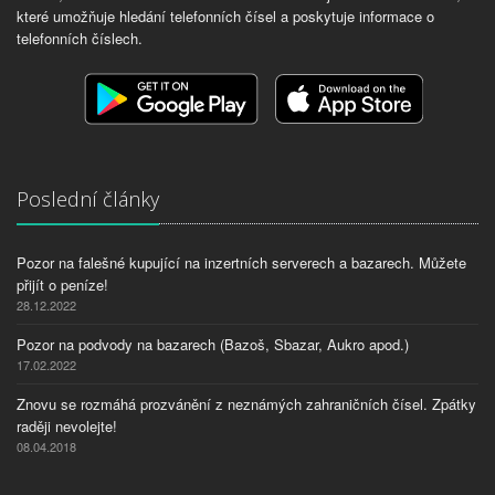
které umožňuje hledání telefonních čísel a poskytuje informace o
telefonních číslech.
Poslední články
Pozor na falešné kupující na inzertních serverech a bazarech. Můžete
přijít o peníze!
28.12.2022
Pozor na podvody na bazarech (Bazoš, Sbazar, Aukro apod.)
17.02.2022
Znovu se rozmáhá prozvánění z neznámých zahraničních čísel. Zpátky
raději nevolejte!
08.04.2018