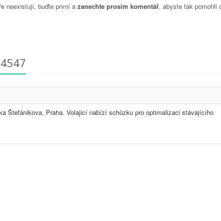
 neexistují, buďte první a
zanechte prosím komentář
, abyste tak pomohli 
24547
a Štefánikova, Praha. Volajicí nabízí schůzku pro optimalizaci stávajícího