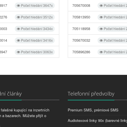
8917
705670008
Počet hledání 3647x
Počet hledání
2276
705813950
Počet hledání 3512x
Počet hledání
0003
705118958
Počet hledání 3434x
Počet hledání
0014
705670032
Počet hledání 3416x
Počet hledání
3947
705896286
Počet hledání 3063x
Počet hledání
ní články
Telefonní předvolby
falešné kupující na inzertních
Premium SMS, prémiové SMS
 a bazarech. Můžete přijít o
Audiotexové linky 90x (barevné link
2