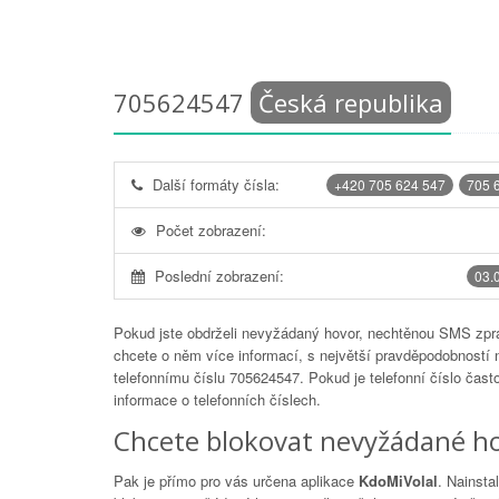
705624547
Česká republika
Další formáty čísla:
+420 705 624 547
705 
Počet zobrazení:
Poslední zobrazení:
03.
Pokud jste obdrželi nevyžádaný hovor, nechtěnou SMS zprá
chcete o něm více informací, s největší pravděpodobností 
telefonnímu číslu
705624547
. Pokud je telefonní číslo čas
informace o telefonních číslech.
Chcete blokovat nevyžádané ho
Pak je přímo pro vás určena aplikace
KdoMiVolal
. Nainsta