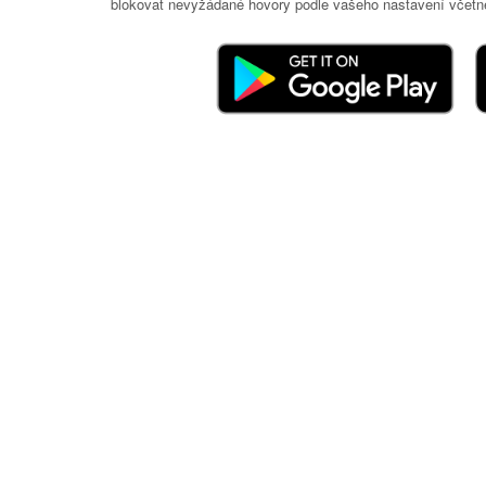
blokovat nevyžádané hovory podle vašeho nastavení včetně