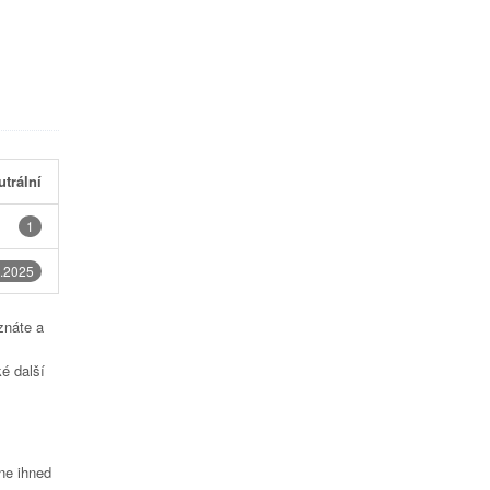
utrální
1
.2025
znáte a
é další
čne ihned