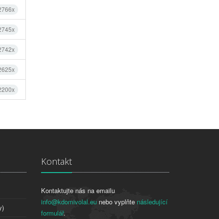
 2766x
 2745x
 2742x
 2625x
 2200x
Kontakt
Kontaktujte nás na emailu
info@kdomivolal.eu
nebo vyplňte
následující
y)
formulář
.