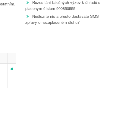
Rozesílání falešných výzev k úhradě s
ostatním.
placeným číslem 900850555
Nedlužíte nic a přesto dostáváte SMS
zprávy o nezaplaceném dluhu?