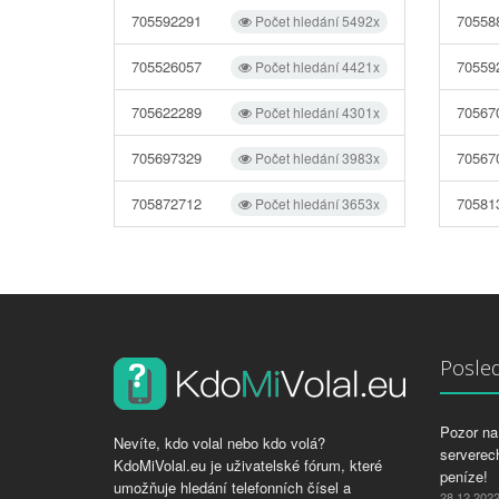
705592291
70558
Počet hledání 5492x
705526057
70559
Počet hledání 4421x
705622289
70567
Počet hledání 4301x
705697329
70567
Počet hledání 3983x
705872712
70581
Počet hledání 3653x
Posled
Pozor na 
Nevíte, kdo volal nebo kdo volá?
serverech
KdoMiVolal.eu je uživatelské fórum, které
peníze!
umožňuje hledání telefonních čísel a
28.12.202