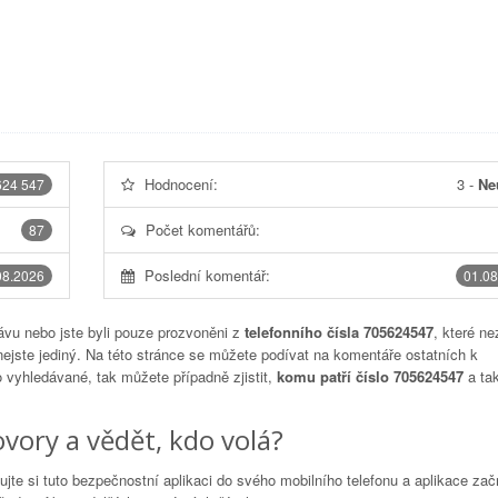
Hodnocení:
3
-
Ne
624 547
Počet komentářů:
87
Poslední komentář:
08.2026
01.08
vu nebo jste byli pouze prozvoněni z
telefonního čísla 705624547
, které ne
nejste jediný. Na této stránce se můžete podívat na komentáře ostatních k
to vyhledávané, tak můžete případně zjistit,
komu patří číslo 705624547
a tak
vory a vědět, kdo volá?
lujte si tuto bezpečnostní aplikaci do svého mobilního telefonu a aplikace za