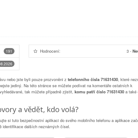
Hodnocení:
3
-
Ne
191
08.2026
vu nebo jste byli pouze prozvoněni z
telefonního čísla 71631430
, které nez
nejste jediný. Na této stránce se můžete podívat na komentáře ostatních k
 vyhledávané, tak můžete případně zjistit,
komu patří číslo 71631430
a také 
vory a vědět, kdo volá?
lujte si tuto bezpečnostní aplikaci do svého mobilního telefonu a aplikace za
 identifikace dalších neznámých čísel.