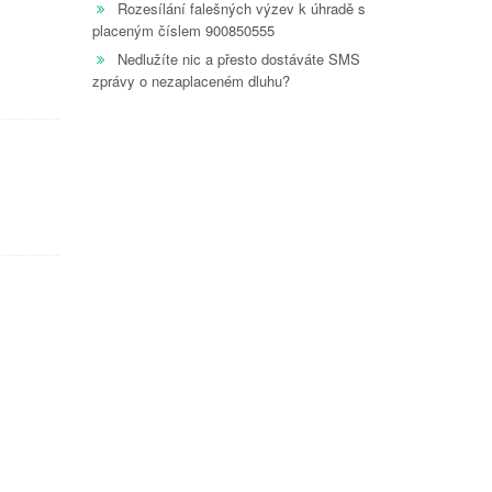
Rozesílání falešných výzev k úhradě s
placeným číslem 900850555
Nedlužíte nic a přesto dostáváte SMS
zprávy o nezaplaceném dluhu?