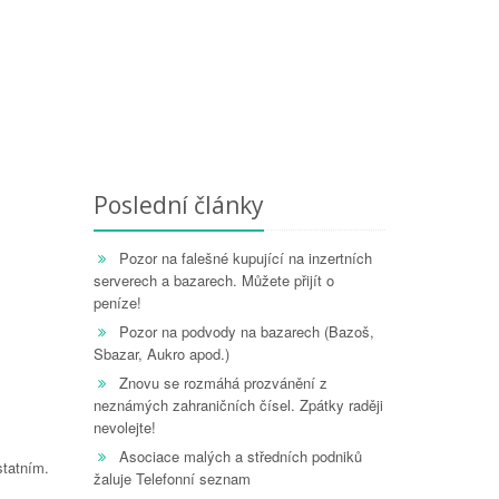
Poslední články
Pozor na falešné kupující na inzertních
serverech a bazarech. Můžete přijít o
peníze!
Pozor na podvody na bazarech (Bazoš,
Sbazar, Aukro apod.)
Znovu se rozmáhá prozvánění z
neznámých zahraničních čísel. Zpátky raději
nevolejte!
Asociace malých a středních podniků
statním.
žaluje Telefonní seznam