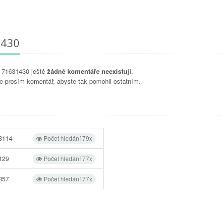
1430
u 71631430 ještě
žádné komentáře neexistují
.
e prosím komentář, abyste tak pomohli ostatním.
3114
Počet hledání 79x
129
Počet hledání 77x
857
Počet hledání 77x