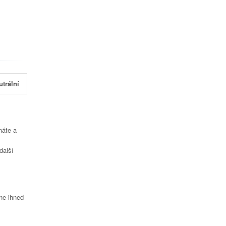
utrální
náte a
další
čne ihned