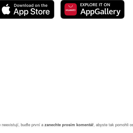
neexistují, buďte první a
zanechte prosím komentář
, abyste tak pomohli o