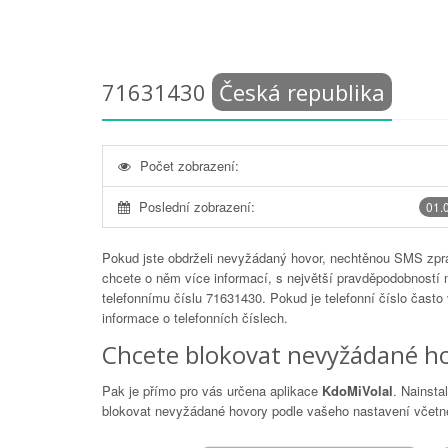
71631430
Česká republika
Počet zobrazení:
Poslední zobrazení:
01.
Pokud jste obdrželi nevyžádaný hovor, nechtěnou SMS zprá
chcete o něm více informací, s největší pravděpodobností 
telefonnímu číslu
71631430
. Pokud je telefonní číslo často
informace o telefonních číslech.
Chcete blokovat nevyžádané ho
Pak je přímo pro vás určena aplikace
KdoMiVolal
. Nainsta
blokovat nevyžádané hovory podle vašeho nastavení včetně