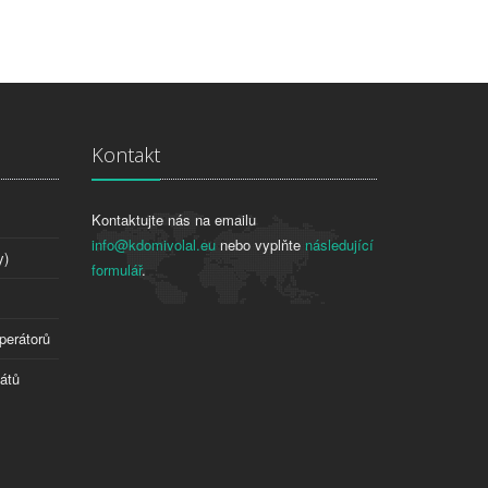
Kontakt
Kontaktujte nás na emailu
info@kdomivolal.eu
nebo vyplňte
následující
y)
formulář
.
perátorů
tátů