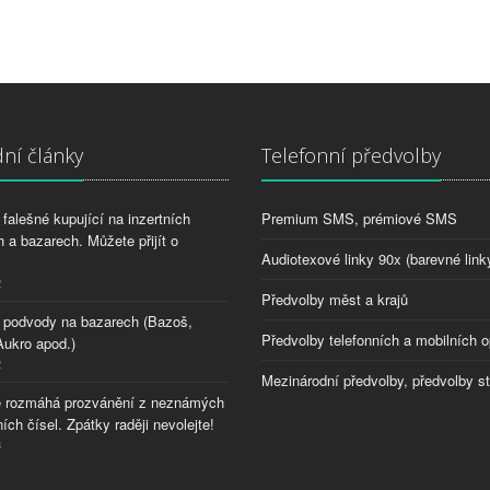
ní články
Telefonní předvolby
falešné kupující na inzertních
Premium SMS, prémiové SMS
 a bazarech. Můžete přijít o
Audiotexové linky 90x (barevné link
2
Předvolby měst a krajů
 podvody na bazarech (Bazoš,
Předvolby telefonních a mobilních o
Aukro apod.)
2
Mezinárodní předvolby, předvolby s
 rozmáhá prozvánění z neznámých
ích čísel. Zpátky raději nevolejte!
8