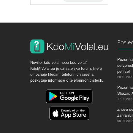
Posled
Pozor na 
Nevíte, kdo volal nebo kdo volá?
serverech
KdoMiVolal.eu je uživatelské fórum, které
peníze!
umožňuje hledání telefonních čísel a
28.12.202
poskytuje informace o telefonních číslech.
Pozor na
Sbazar, 
17.02.202
Znovu se
zahraničn
08.04.201