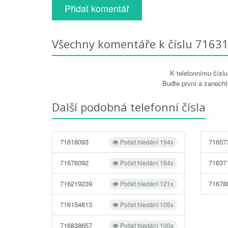
Přidat komentář
Všechny komentáře k číslu 7163
K telefonnímu čísl
Buďte první a zanecht
Další podobná telefonní čísla
71618093
71657
Počet hledání 194x
71676092
71637
Počet hledání 164x
716219239
71678
Počet hledání 121x
716154813
Počet hledání 105x
716838657
Počet hledání 100x