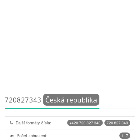
720827343
Česká republika
Další formáty čísla:
+420 720 827 343
720 827 343
Počet zobrazení:
117