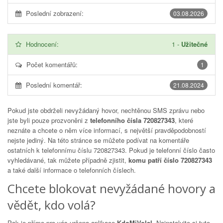
Poslední zobrazení:
03.08.2026
Hodnocení:
1
-
Užitečné
Počet komentářů:
1
Poslední komentář:
21.08.2024
Pokud jste obdrželi nevyžádaný hovor, nechtěnou SMS zprávu nebo
jste byli pouze prozvoněni z
telefonního čísla 720827343
, které
neznáte a chcete o něm více informací, s největší pravděpodobností
nejste jediný. Na této stránce se můžete podívat na komentáře
ostatních k telefonnímu číslu
720827343
. Pokud je telefonní číslo často
vyhledávané, tak můžete případně zjistit,
komu patří číslo 720827343
a také další informace o telefonních číslech.
Chcete blokovat nevyžádané hovory a
vědět, kdo volá?
Pak je přímo pro vás určena aplikace
KdoMiVolal
. Nainstalujte si tuto