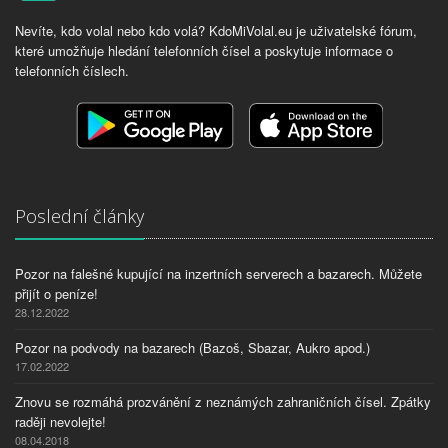
Nevíte, kdo volal nebo kdo volá? KdoMiVolal.eu je uživatelské fórum,
které umožňuje hledání telefonních čísel a poskytuje informace o
telefonních číslech.
Poslední články
Pozor na falešné kupující na inzertních serverech a bazarech. Můžete
přijít o peníze!
28.12.2022
Pozor na podvody na bazarech (Bazoš, Sbazar, Aukro apod.)
17.02.2022
Znovu se rozmáhá prozvánění z neznámých zahraničních čísel. Zpátky
raději nevolejte!
08.04.2018