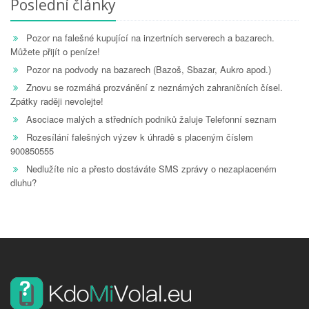
Poslední články
Pozor na falešné kupující na inzertních serverech a bazarech.
Můžete přijít o peníze!
Pozor na podvody na bazarech (Bazoš, Sbazar, Aukro apod.)
Znovu se rozmáhá prozvánění z neznámých zahraničních čísel.
Zpátky raději nevolejte!
Asociace malých a středních podniků žaluje Telefonní seznam
Rozesílání falešných výzev k úhradě s placeným číslem
900850555
Nedlužíte nic a přesto dostáváte SMS zprávy o nezaplaceném
dluhu?