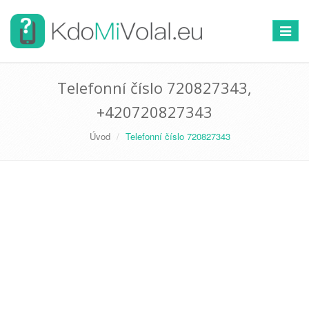
Přepno
navigac
Telefonní číslo 720827343,
+420720827343
Úvod
Telefonní číslo 720827343