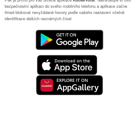
bezpečnostní aplikaci do svého mobilního telefonu a aplikace začne
ihned blokovat nevyžádané hovory podle vašeho nastavení včetně
identifikace dalších neznámých čísel.