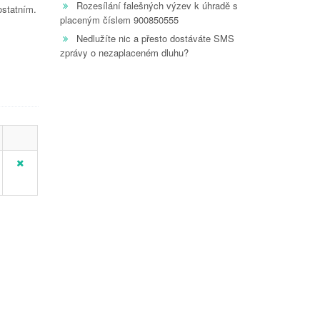
Rozesílání falešných výzev k úhradě s
ostatním.
placeným číslem 900850555
Nedlužíte nic a přesto dostáváte SMS
zprávy o nezaplaceném dluhu?