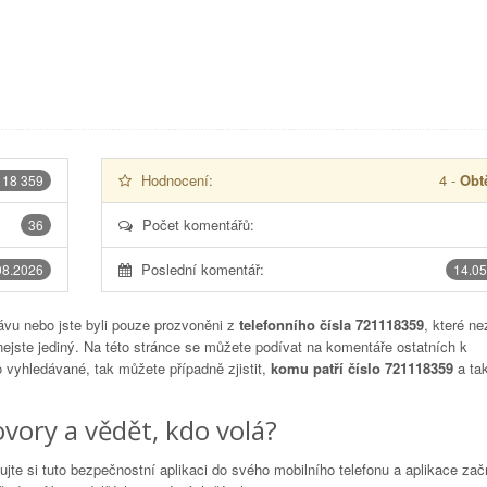
Hodnocení:
4
-
Obtě
118 359
Počet komentářů:
36
Poslední komentář:
08.2026
14.05
vu nebo jste byli pouze prozvoněni z
telefonního čísla 721118359
, které ne
nejste jediný. Na této stránce se můžete podívat na komentáře ostatních k
to vyhledávané, tak můžete případně zjistit,
komu patří číslo 721118359
a tak
vory a vědět, kdo volá?
lujte si tuto bezpečnostní aplikaci do svého mobilního telefonu a aplikace za