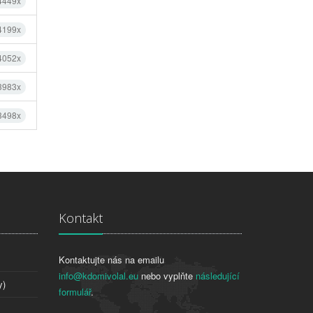
 4449x
 4199x
 4052x
 3983x
 3498x
Kontakt
Kontaktujte nás na emailu
info@kdomivolal.eu
nebo vyplňte
následující
y)
formulář
.