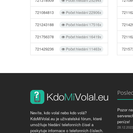
721318509
72108
Počet hledání 25294x
721084813
72116
Počet hledání 22906x
721243188
72142
Počet hledání 17516x
721756378
72116
Počet hledání 16419x
721429236
72157
Počet hledání 11463x
Posled
Pozor na 
Nevíte, kdo volal nebo kdo volá?
serverech
KdoMiVolal.eu je uživatelské fórum, které
peníze!
umožňuje hledání telefonních čísel a
28.12.202
poskytuje informace o telefonních číslech.