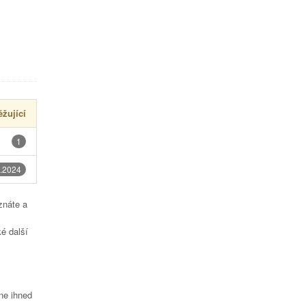
žující
1
.2024
znáte a
é další
čne ihned