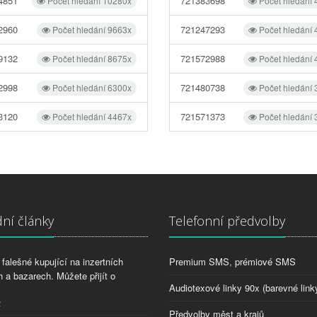
4851
721383698
Počet hledání 10280x
Počet hledání
2960
721247293
Počet hledání 9663x
Počet hledání
9132
721572988
Počet hledání 8675x
Počet hledání
2998
721480738
Počet hledání 6300x
Počet hledání
3120
721571373
Počet hledání 4467x
Počet hledání
ní články
Telefonní předvolby
falešné kupující na inzertních
Premium SMS, prémiové SMS
 a bazarech. Můžete přijít o
Audiotexové linky 90x (barevné link
2
Předvolby měst a krajů