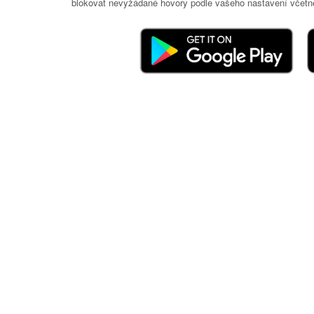
blokovat nevyžádané hovory podle vašeho nastavení včetně