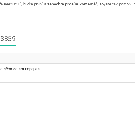
 neexistují, buďte první a
zanechte prosím komentář
, abyste tak pomohli 
18359
a něco co ani nepopsali