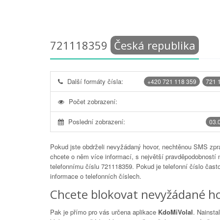
721118359
Česká republika
Další formáty čísla:
+420 721 118 359
721 
Počet zobrazení:
Poslední zobrazení:
03.
Pokud jste obdrželi nevyžádaný hovor, nechtěnou SMS zprá
chcete o něm více informací, s největší pravděpodobností 
telefonnímu číslu
721118359
. Pokud je telefonní číslo čas
informace o telefonních číslech.
Chcete blokovat nevyžádané ho
Pak je přímo pro vás určena aplikace
KdoMiVolal
. Nainsta