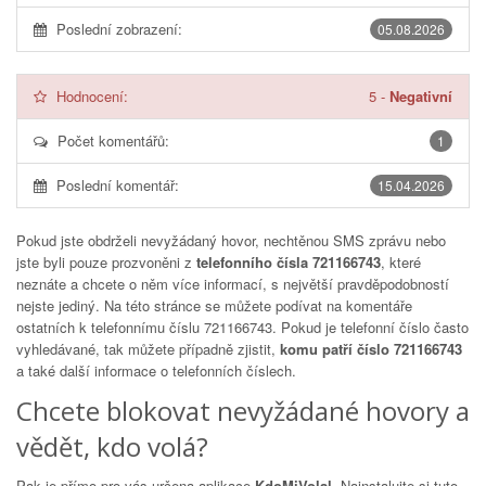
Poslední zobrazení:
05.08.2026
Hodnocení:
5
-
Negativní
Počet komentářů:
1
Poslední komentář:
15.04.2026
Pokud jste obdrželi nevyžádaný hovor, nechtěnou SMS zprávu nebo
jste byli pouze prozvoněni z
telefonního čísla 721166743
, které
neznáte a chcete o něm více informací, s největší pravděpodobností
nejste jediný. Na této stránce se můžete podívat na komentáře
ostatních k telefonnímu číslu
721166743
. Pokud je telefonní číslo často
vyhledávané, tak můžete případně zjistit,
komu patří číslo 721166743
a také další informace o telefonních číslech.
Chcete blokovat nevyžádané hovory a
vědět, kdo volá?
Pak je přímo pro vás určena aplikace
KdoMiVolal
. Nainstalujte si tuto