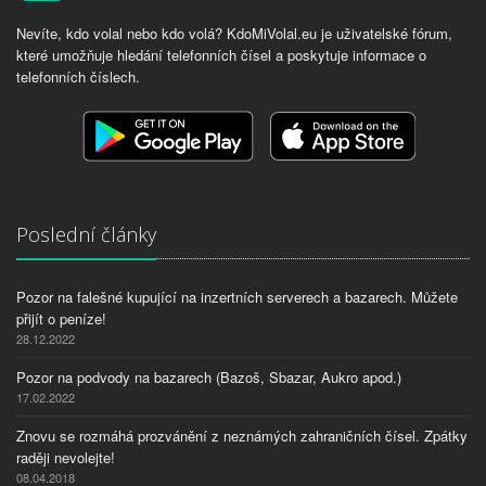
Nevíte, kdo volal nebo kdo volá? KdoMiVolal.eu je uživatelské fórum,
které umožňuje hledání telefonních čísel a poskytuje informace o
telefonních číslech.
Poslední články
Pozor na falešné kupující na inzertních serverech a bazarech. Můžete
přijít o peníze!
28.12.2022
Pozor na podvody na bazarech (Bazoš, Sbazar, Aukro apod.)
17.02.2022
Znovu se rozmáhá prozvánění z neznámých zahraničních čísel. Zpátky
raději nevolejte!
08.04.2018