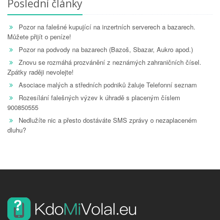
Poslední články
Pozor na falešné kupující na inzertních serverech a bazarech.
Můžete přijít o peníze!
Pozor na podvody na bazarech (Bazoš, Sbazar, Aukro apod.)
Znovu se rozmáhá prozvánění z neznámých zahraničních čísel.
Zpátky raději nevolejte!
Asociace malých a středních podniků žaluje Telefonní seznam
Rozesílání falešných výzev k úhradě s placeným číslem
900850555
Nedlužíte nic a přesto dostáváte SMS zprávy o nezaplaceném
dluhu?