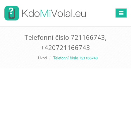
Přepno
navigac
Telefonní číslo 721166743,
+420721166743
Úvod
Telefonní číslo 721166743