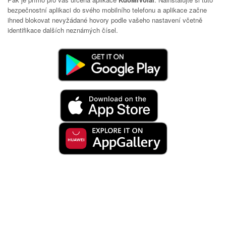
bezpečnostní aplikaci do svého mobilního telefonu a aplikace začne
ihned blokovat nevyžádané hovory podle vašeho nastavení včetně
identifikace dalších neznámých čísel.