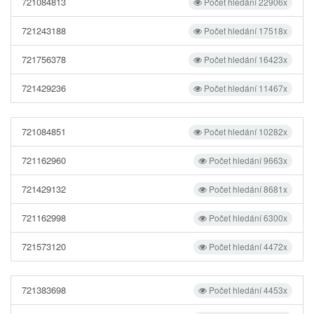
721084813
Počet hledání 22906x
721243188
Počet hledání 17518x
721756378
Počet hledání 16423x
721429236
Počet hledání 11467x
721084851
Počet hledání 10282x
721162960
Počet hledání 9663x
721429132
Počet hledání 8681x
721162998
Počet hledání 6300x
721573120
Počet hledání 4472x
721383698
Počet hledání 4453x