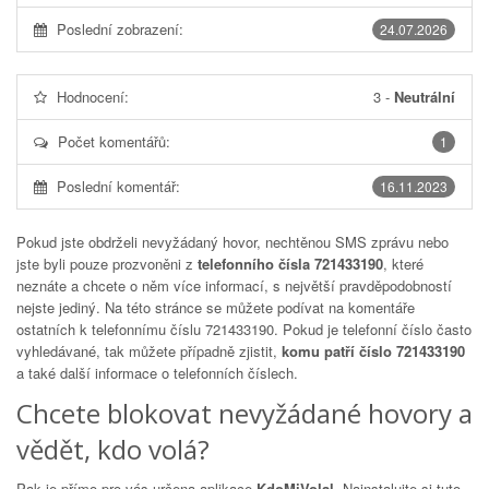
Poslední zobrazení:
24.07.2026
Hodnocení:
3
-
Neutrální
Počet komentářů:
1
Poslední komentář:
16.11.2023
Pokud jste obdrželi nevyžádaný hovor, nechtěnou SMS zprávu nebo
jste byli pouze prozvoněni z
telefonního čísla 721433190
, které
neznáte a chcete o něm více informací, s největší pravděpodobností
nejste jediný. Na této stránce se můžete podívat na komentáře
ostatních k telefonnímu číslu
721433190
. Pokud je telefonní číslo často
vyhledávané, tak můžete případně zjistit,
komu patří číslo 721433190
a také další informace o telefonních číslech.
Chcete blokovat nevyžádané hovory a
vědět, kdo volá?
Pak je přímo pro vás určena aplikace
KdoMiVolal
. Nainstalujte si tuto