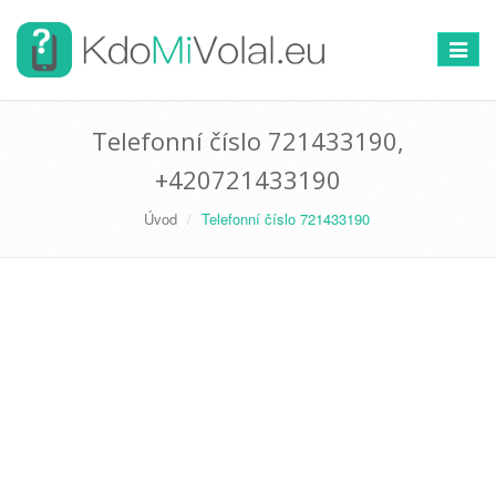
Přepno
navigac
Telefonní číslo 721433190,
+420721433190
Úvod
Telefonní číslo 721433190