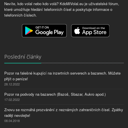
Nevíte, kdo volal nebo kdo volá? KdoMiVolal.eu je uživatelské fórum,
které umožňuje hledání telefonních čísel a poskytuje informace o
telefonních číslech.
Poslední články
Pozor na falešné kupující na inzertních serverech a bazarech. Můžete
přijít o peníze!
28.12.2022
Pozor na podvody na bazarech (Bazoš, Sbazar, Aukro apod.)
17.02.2022
Znovu se rozmáhá prozvánění z neznámých zahraničních čísel. Zpátky
raději nevolejte!
08.04.2018