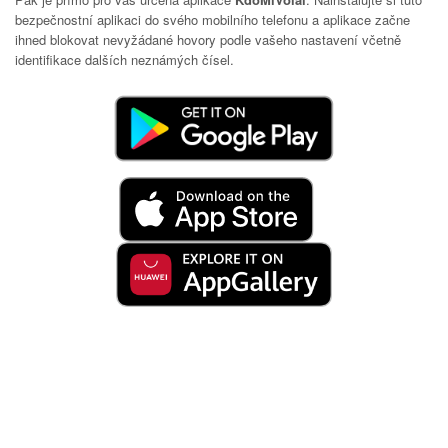
bezpečnostní aplikaci do svého mobilního telefonu a aplikace začne
ihned blokovat nevyžádané hovory podle vašeho nastavení včetně
identifikace dalších neznámých čísel.