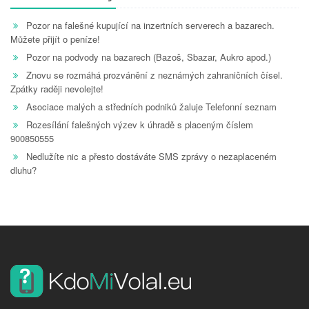
Pozor na falešné kupující na inzertních serverech a bazarech.
Můžete přijít o peníze!
Pozor na podvody na bazarech (Bazoš, Sbazar, Aukro apod.)
Znovu se rozmáhá prozvánění z neznámých zahraničních čísel.
Zpátky raději nevolejte!
Asociace malých a středních podniků žaluje Telefonní seznam
Rozesílání falešných výzev k úhradě s placeným číslem
900850555
Nedlužíte nic a přesto dostáváte SMS zprávy o nezaplaceném
dluhu?