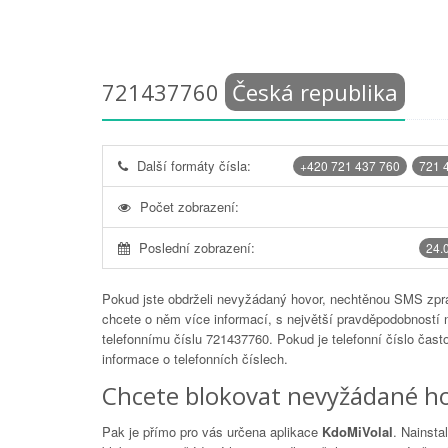
721437760
Česká republika
Další formáty čísla:
+420 721 437 760
721 
Počet zobrazení:
Poslední zobrazení:
24.
Pokud jste obdrželi nevyžádaný hovor, nechtěnou SMS zprá
chcete o něm více informací, s největší pravděpodobností 
telefonnímu číslu
721437760
. Pokud je telefonní číslo čas
informace o telefonních číslech.
Chcete blokovat nevyžádané ho
Pak je přímo pro vás určena aplikace
KdoMiVolal
. Nainsta