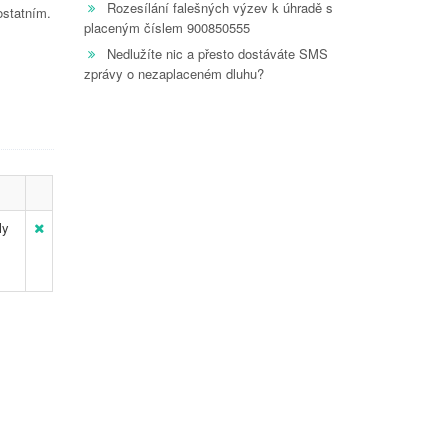
Rozesílání falešných výzev k úhradě s
ostatním.
placeným číslem 900850555
Nedlužíte nic a přesto dostáváte SMS
zprávy o nezaplaceném dluhu?
ly