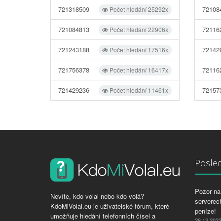
721318509
72108
Počet hledání 25292x
721084813
72116
Počet hledání 22906x
721243188
72142
Počet hledání 17516x
721756378
72116
Počet hledání 16417x
721429236
72157
Počet hledání 11461x
Posled
Pozor na 
Nevíte, kdo volal nebo kdo volá?
serverech
KdoMiVolal.eu je uživatelské fórum, které
peníze!
umožňuje hledání telefonních čísel a
28.12.202