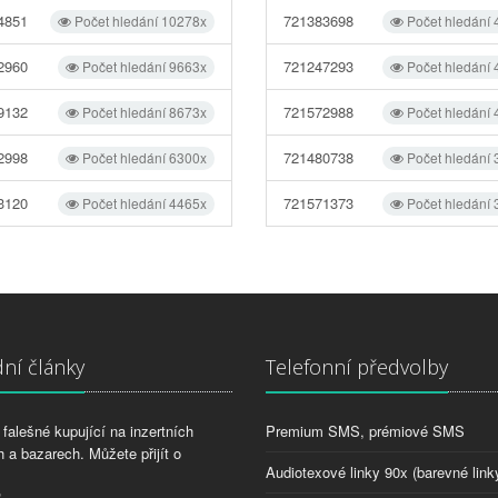
4851
721383698
Počet hledání 10278x
Počet hledání
2960
721247293
Počet hledání 9663x
Počet hledání
9132
721572988
Počet hledání 8673x
Počet hledání
2998
721480738
Počet hledání 6300x
Počet hledání
3120
721571373
Počet hledání 4465x
Počet hledání
ní články
Telefonní předvolby
falešné kupující na inzertních
Premium SMS, prémiové SMS
 a bazarech. Můžete přijít o
Audiotexové linky 90x (barevné link
2