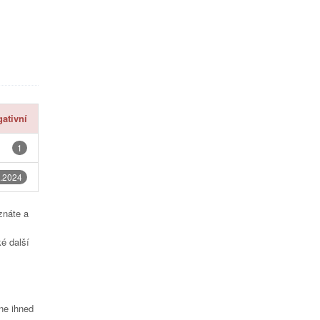
ativní
1
.2024
znáte a
é další
čne ihned