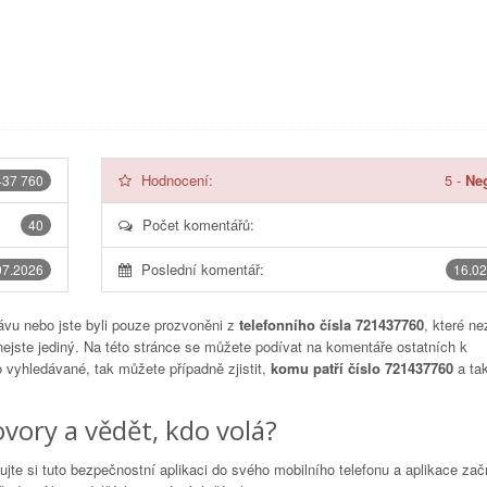
Hodnocení:
5
-
Neg
437 760
Počet komentářů:
40
Poslední komentář:
07.2026
16.02
vu nebo jste byli pouze prozvoněni z
telefonního čísla 721437760
, které ne
nejste jediný. Na této stránce se můžete podívat na komentáře ostatních k
to vyhledávané, tak můžete případně zjistit,
komu patří číslo 721437760
a tak
vory a vědět, kdo volá?
lujte si tuto bezpečnostní aplikaci do svého mobilního telefonu a aplikace za