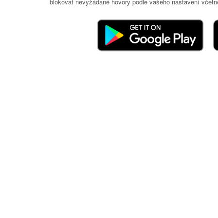
blokovat nevyžádané hovory podle vašeho nastavení včetně