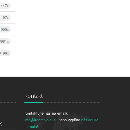
 4447x
 4197x
 4050x
 3981x
 3496x
Kontakt
Kontaktujte nás na emailu
info@kdomivolal.eu
nebo vyplňte
následující
y)
formulář
.