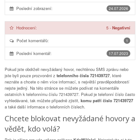
Poslední zobrazení:
24.07.2026
Hodnocení:
5
-
Negativní
Počet komentářů:
1
Poslední komentář:
17.07.2023
Pokud jste obdrželi nevyžádaný hovor, nechtěnou SMS zprávu nebo
jste byli pouze prozvoněni z
telefonního čísla 721439727
, které
neznáte a chcete o něm více informací, s největší pravděpodobností
nejste jediný. Na této stránce se můžete podívat na komentáře
ostatních k telefonnímu číslu
721439727
. Pokud je telefonní číslo často
vyhledávané, tak můžete případně zjistit,
komu patří číslo 721439727
a také další informace o telefonních číslech.
Chcete blokovat nevyžádané hovory a
vědět, kdo volá?
Pak je přímo pro vás určena aplikace
KdoMiVolal
. Nainstalujte si tuto