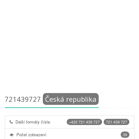
721439727
Česká republika
Další formáty čísla:
+420 721 439 727
721 439 727
Počet zobrazení:
39