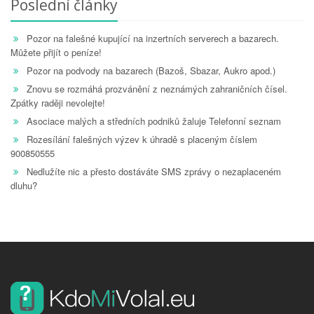
Poslední články
Pozor na falešné kupující na inzertních serverech a bazarech.
Můžete přijít o peníze!
Pozor na podvody na bazarech (Bazoš, Sbazar, Aukro apod.)
Znovu se rozmáhá prozvánění z neznámých zahraničních čísel.
Zpátky raději nevolejte!
Asociace malých a středních podniků žaluje Telefonní seznam
Rozesílání falešných výzev k úhradě s placeným číslem
900850555
Nedlužíte nic a přesto dostáváte SMS zprávy o nezaplaceném
dluhu?