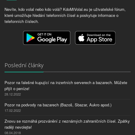
Nevíte, kdo volal nebo kdo volá? KdoMiVolal.eu je uživatelské fórum,
které umožňuje hledání telefonních čísel a poskytuje informace o
telefonních číslech.
Poslední články
Pozor na falešné kupující na inzertních serverech a bazarech. Můžete
přijít o peníze!
28.12.2022
Pozor na podvody na bazarech (Bazoš, Sbazar, Aukro apod.)
17.02.2022
Znovu se rozmáhá prozvánění z neznámých zahraničních čísel. Zpátky
raději nevolejte!
08.04.2018