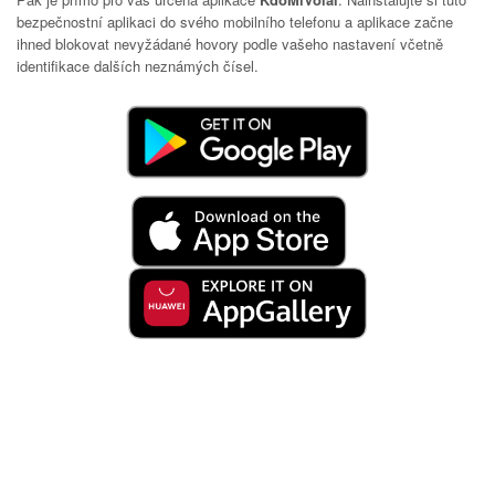
bezpečnostní aplikaci do svého mobilního telefonu a aplikace začne
ihned blokovat nevyžádané hovory podle vašeho nastavení včetně
identifikace dalších neznámých čísel.