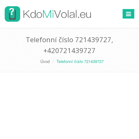
Přepno
navigac
Telefonní číslo 721439727,
+420721439727
Úvod
Telefonní číslo 721439727