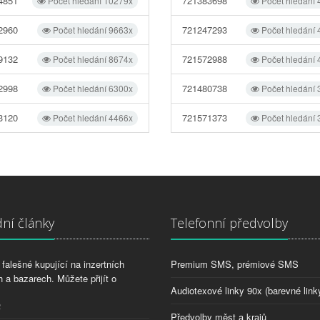
4851
721383698
Počet hledání 10279x
Počet hledání
2960
721247293
Počet hledání 9663x
Počet hledání
9132
721572988
Počet hledání 8674x
Počet hledání
2998
721480738
Počet hledání 6300x
Počet hledání
3120
721571373
Počet hledání 4466x
Počet hledání
ní články
Telefonní předvolby
falešné kupující na inzertních
Premium SMS, prémiové SMS
 a bazarech. Můžete přijít o
Audiotexové linky 90x (barevné link
2
Předvolby měst a krajů