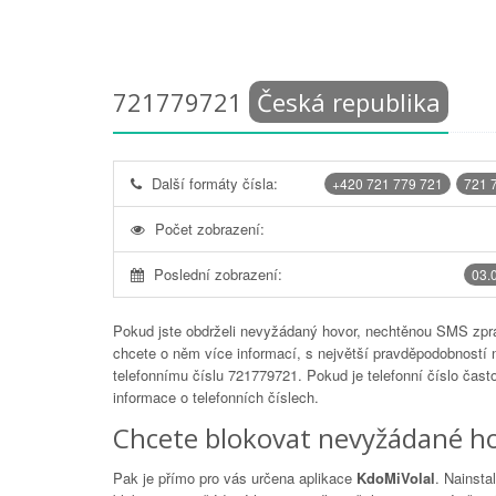
721779721
Česká republika
Další formáty čísla:
+420 721 779 721
721 
Počet zobrazení:
Poslední zobrazení:
03.
Pokud jste obdrželi nevyžádaný hovor, nechtěnou SMS zprá
chcete o něm více informací, s největší pravděpodobností 
telefonnímu číslu
721779721
. Pokud je telefonní číslo čas
informace o telefonních číslech.
Chcete blokovat nevyžádané ho
Pak je přímo pro vás určena aplikace
KdoMiVolal
. Nainsta