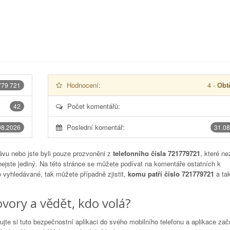
Hodnocení:
4
-
Obtě
779 721
Počet komentářů:
42
Poslední komentář:
08.2026
31.08
vu nebo jste byli pouze prozvoněni z
telefonního čísla 721779721
, které ne
nejste jediný. Na této stránce se můžete podívat na komentáře ostatních k
to vyhledávané, tak můžete případně zjistit,
komu patří číslo 721779721
a tak
vory a vědět, kdo volá?
lujte si tuto bezpečnostní aplikaci do svého mobilního telefonu a aplikace za