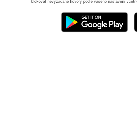
blokovat nevyžádané hovory podle vašeho nastavení včetně