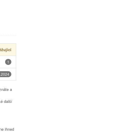
žující
1
.2024
znáte a
é další
čne ihned