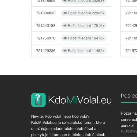
721318509
72108
Počet hledání 25293x
721084813
72116
Počet hledání 22906x
721243188
72142
Počet hledání 17516x
721756378
72116
Počet hledání 16418x
721429236
72157
Počet hledání 11462x
Posled
Pozor na 
Nevíte, kdo volal nebo kdo volá?
serverech
KdoMiVolal.eu je uživatelské fórum, které
peníze!
umožňuje hledání telefonních čísel a
28.12.202
poskytuje informace o telefonních číslech.