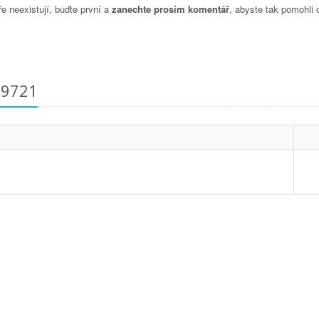
 neexistují, buďte první a
zanechte prosím komentář
, abyste tak pomohli 
79721