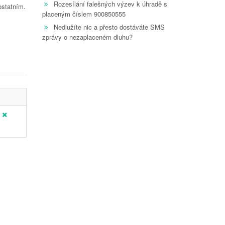
Rozesílání falešných výzev k úhradě s
ostatním.
placeným číslem 900850555
Nedlužíte nic a přesto dostáváte SMS
zprávy o nezaplaceném dluhu?