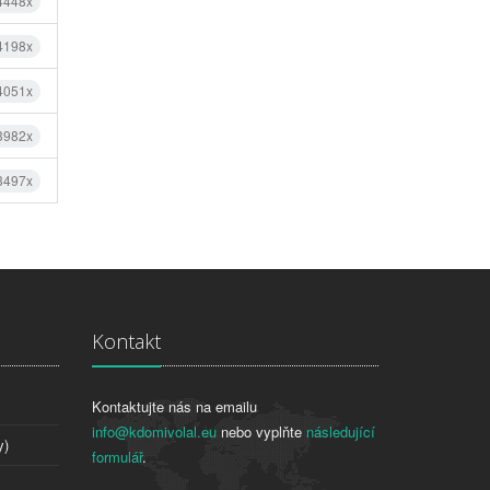
 4448x
 4198x
 4051x
 3982x
 3497x
Kontakt
Kontaktujte nás na emailu
info@kdomivolal.eu
nebo vyplňte
následující
y)
formulář
.