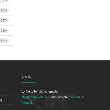
 4457x
 4203x
 4057x
 3988x
 3504x
Kontakt
Kontaktujte nás na emailu
info@kdomivolal.eu
nebo vyplňte
následující
y)
formulář
.