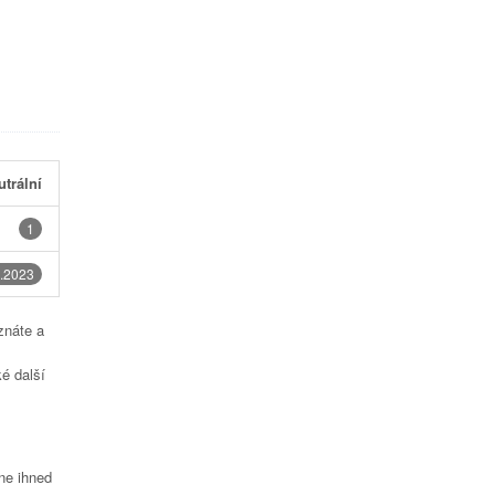
utrální
1
.2023
znáte a
é další
čne ihned