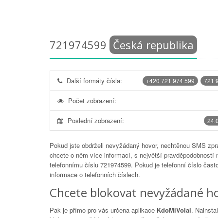
721974599
Česká republika
Další formáty čísla:
+420 721 974 599
721 
Počet zobrazení:
Poslední zobrazení:
24.
Pokud jste obdrželi nevyžádaný hovor, nechtěnou SMS zprá
chcete o něm více informací, s největší pravděpodobností 
telefonnímu číslu
721974599
. Pokud je telefonní číslo čas
informace o telefonních číslech.
Chcete blokovat nevyžádané ho
Pak je přímo pro vás určena aplikace
KdoMiVolal
. Nainsta