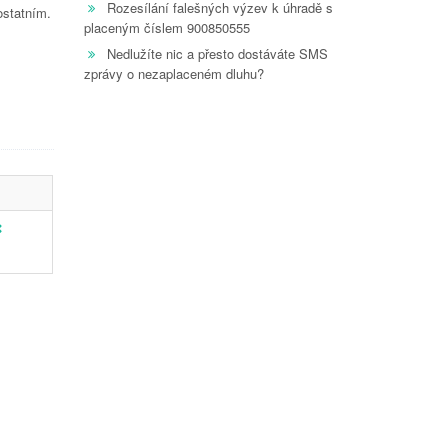
Rozesílání falešných výzev k úhradě s
ostatním.
placeným číslem 900850555
Nedlužíte nic a přesto dostáváte SMS
zprávy o nezaplaceném dluhu?