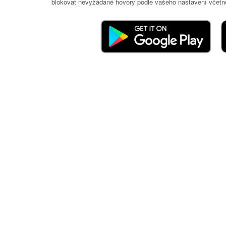
blokovat nevyžádané hovory podle vašeho nastavení včetně