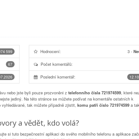
Hodnocení:
3
-
Ne
974 599
Počet komentářů:
67
Poslední komentář:
07.2026
12.10
vu nebo jste byli pouze prozvoněni z
telefonního čísla 721974599
, které ne
nejste jediný. Na této stránce se můžete podívat na komentáře ostatních k
to vyhledávané, tak můžete případně zjistit,
komu patří číslo 721974599
a tak
vory a vědět, kdo volá?
lujte si tuto bezpečnostní aplikaci do svého mobilního telefonu a aplikace za