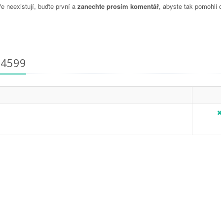
 neexistují, buďte první a
zanechte prosím komentář
, abyste tak pomohli 
74599