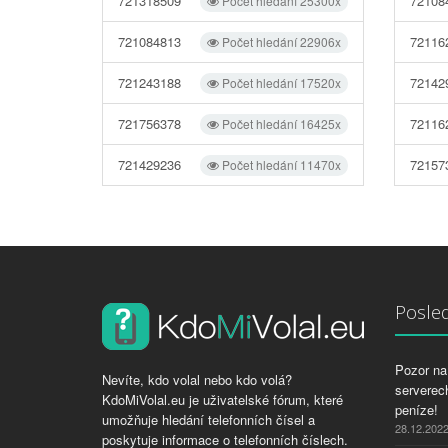
721318509
72108
Počet hledání 25300x
721084813
72116
Počet hledání 22906x
721243188
72142
Počet hledání 17520x
721756378
72116
Počet hledání 16425x
721429236
72157
Počet hledání 11470x
Posled
Pozor na 
Nevíte, kdo volal nebo kdo volá?
serverech
KdoMiVolal.eu je uživatelské fórum, které
peníze!
umožňuje hledání telefonních čísel a
28.12.202
poskytuje informace o telefonních číslech.