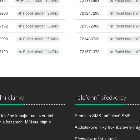
4851
721383698
Počet hledání 10284x
Počet hledání
2960
721247293
Počet hledání 9664x
Počet hledání
9132
721572988
Počet hledání 8684x
Počet hledání
2998
721480738
Počet hledání 6300x
Počet hledání
3120
721571373
Počet hledání 4474x
Počet hledání
ní články
Telefonní předvolby
falešné kupující na inzertních
Premium SMS, prémiové SMS
 a bazarech. Můžete přijít o
Audiotexové linky 90x (barevné link
2
Předvolby měst a krajů