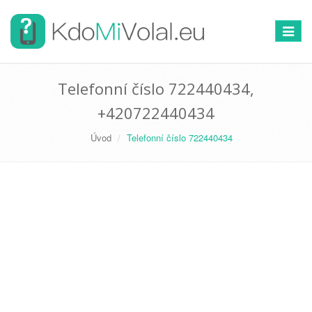
Přepno
navigac
Telefonní číslo 722440434,
+420722440434
Úvod
Telefonní číslo 722440434