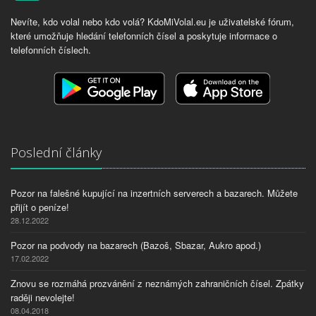
Nevíte, kdo volal nebo kdo volá? KdoMiVolal.eu je uživatelské fórum,
které umožňuje hledání telefonních čísel a poskytuje informace o
telefonních číslech.
Poslední články
Pozor na falešné kupující na inzertních serverech a bazarech. Můžete
přijít o peníze!
28.12.2022
Pozor na podvody na bazarech (Bazoš, Sbazar, Aukro apod.)
17.02.2022
Znovu se rozmáhá prozvánění z neznámých zahraničních čísel. Zpátky
raději nevolejte!
08.04.2018