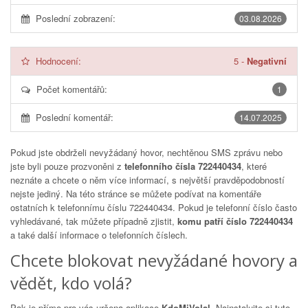
Poslední zobrazení:
03.08.2026
Hodnocení:
5
-
Negativní
Počet komentářů:
1
Poslední komentář:
14.07.2025
Pokud jste obdrželi nevyžádaný hovor, nechtěnou SMS zprávu nebo
jste byli pouze prozvoněni z
telefonního čísla 722440434
, které
neznáte a chcete o něm více informací, s největší pravděpodobností
nejste jediný. Na této stránce se můžete podívat na komentáře
ostatních k telefonnímu číslu
722440434
. Pokud je telefonní číslo často
vyhledávané, tak můžete případně zjistit,
komu patří číslo 722440434
a také další informace o telefonních číslech.
Chcete blokovat nevyžádané hovory a
vědět, kdo volá?
Pak je přímo pro vás určena aplikace
KdoMiVolal
. Nainstalujte si tuto