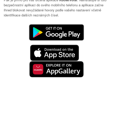
bezpečnostní aplikaci do svého mobilního telefonu a aplikace začne
ihned blokovat nevyžádané hovory podle vašeho nastavení včetně
identifikace dalších neznámých čísel.