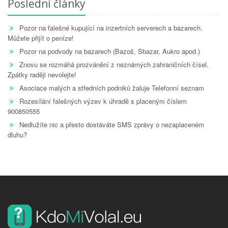
Poslední články
Pozor na falešné kupující na inzertních serverech a bazarech.
Můžete přijít o peníze!
Pozor na podvody na bazarech (Bazoš, Sbazar, Aukro apod.)
Znovu se rozmáhá prozvánění z neznámých zahraničních čísel.
Zpátky raději nevolejte!
Asociace malých a středních podniků žaluje Telefonní seznam
Rozesílání falešných výzev k úhradě s placeným číslem
900850555
Nedlužíte nic a přesto dostáváte SMS zprávy o nezaplaceném
dluhu?