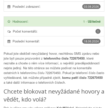
Poslední zobrazení:
03.08.2026
Hodnocení:
1
-
Užitečné
Počet komentářů:
1
Poslední komentář:
18.06.2024
Pokud jste obdrželi nevyžádaný hovor, nechtěnou SMS zprávu nebo
jste byli pouze prozvoněni z
telefonního čísla 722670450
, které
neznáte a chcete o něm více informací, s největší pravděpodobností
nejste jediný. Na této stránce se můžete podívat na komentáře
ostatních k telefonnímu číslu
722670450
. Pokud je telefonní číslo často
vyhledávané, tak můžete případně zjistit,
komu patří číslo 722670450
a také další informace o telefonních číslech.
Chcete blokovat nevyžádané hovory a
vědět, kdo volá?
Pak je přímo pro vás určena aplikace
KdoMiVolal
. Nainstalujte si tuto