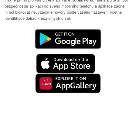
bezpečnostní aplikaci do svého mobilního telefonu a aplikace začne
ihned blokovat nevyžádané hovory podle vašeho nastavení včetně
identifikace dalších neznámých čísel.