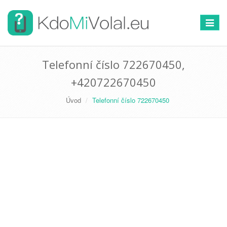
Přepno
navigac
Telefonní číslo 722670450,
+420722670450
Úvod
Telefonní číslo 722670450