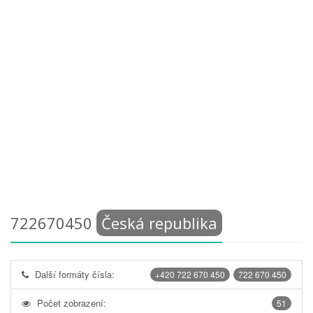
722670450
Česká republika
Další formáty čísla:
+420 722 670 450
722 670 450
Počet zobrazení:
51