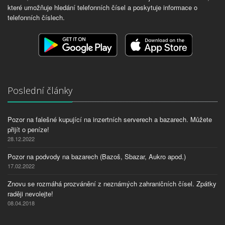
které umožňuje hledání telefonních čísel a poskytuje informace o
telefonních číslech.
Poslední články
Pozor na falešné kupující na inzertních serverech a bazarech. Můžete
přijít o peníze!
28.12.2022
Pozor na podvody na bazarech (Bazoš, Sbazar, Aukro apod.)
17.02.2022
Znovu se rozmáhá prozvánění z neznámých zahraničních čísel. Zpátky
raději nevolejte!
08.04.2018