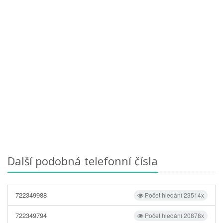
Další podobná telefonní čísla
722349988
Počet hledání 23514x
722349794
Počet hledání 20878x