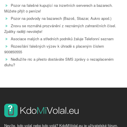
Pozor na falešné kupující na inzertních serverech a bazarech.
Můžete přijít o peníze!
Pozor na podvody na bazarech (Bazoš, Sbazar, Aukro apod.)
Znovu se rozmáhá prozvánění z neznámých zahraničních čísel.
Zpátky raději nevolejte!
Asociace malých a středních podniků žaluje Telefonní seznam
Rozesílání falešných výzev k úhradě s placeným číslem
900850555
Nedlužíte nic a přesto dostáváte SMS zprávy o nezaplaceném
dluhu?
Nevíte, kdo volal nebo kdo volá? KdoMiVolal.eu je uživatelské fórum,