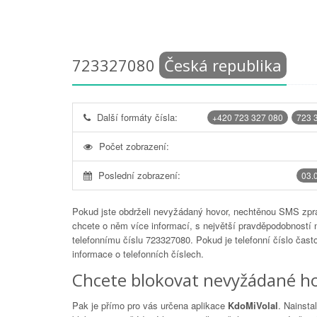
723327080
Česká republika
Další formáty čísla:
+420 723 327 080
723 
Počet zobrazení:
Poslední zobrazení:
03.
Pokud jste obdrželi nevyžádaný hovor, nechtěnou SMS zprá
chcete o něm více informací, s největší pravděpodobností 
telefonnímu číslu
723327080
. Pokud je telefonní číslo čas
informace o telefonních číslech.
Chcete blokovat nevyžádané ho
Pak je přímo pro vás určena aplikace
KdoMiVolal
. Nainsta