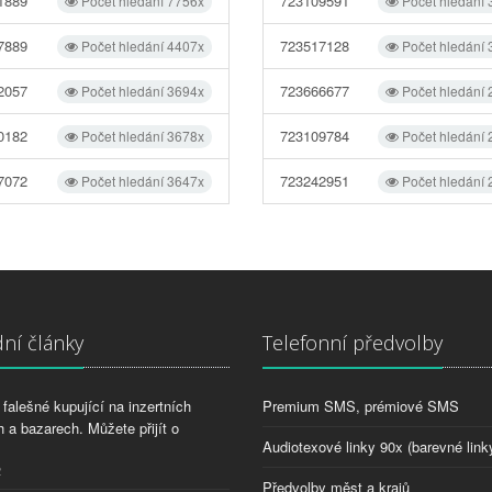
1889
723109591
Počet hledání 7756x
Počet hledání
7889
723517128
Počet hledání 4407x
Počet hledání
2057
723666677
Počet hledání 3694x
Počet hledání
0182
723109784
Počet hledání 3678x
Počet hledání
7072
723242951
Počet hledání 3647x
Počet hledání
ní články
Telefonní předvolby
falešné kupující na inzertních
Premium SMS, prémiové SMS
 a bazarech. Můžete přijít o
Audiotexové linky 90x (barevné link
2
Předvolby měst a krajů