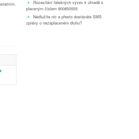
Rozesílání falešných výzev k úhradě s
ostatním.
placeným číslem 900850555
Nedlužíte nic a přesto dostáváte SMS
zprávy o nezaplaceném dluhu?