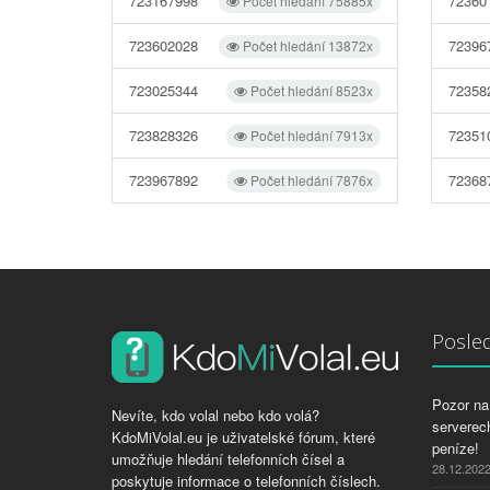
723167998
72360
Počet hledání 75885x
723602028
72396
Počet hledání 13872x
723025344
72358
Počet hledání 8523x
723828326
72351
Počet hledání 7913x
723967892
72368
Počet hledání 7876x
Posled
Pozor na 
Nevíte, kdo volal nebo kdo volá?
serverech
KdoMiVolal.eu je uživatelské fórum, které
peníze!
umožňuje hledání telefonních čísel a
28.12.202
poskytuje informace o telefonních číslech.