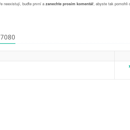
 neexistují, buďte první a
zanechte prosím komentář
, abyste tak pomohli 
27080