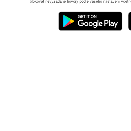
blokovat nevyžádané hovory podle vašeho nastavení včetně