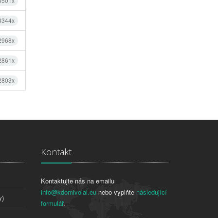
 3501x
 3344x
 2968x
 2861x
 2803x
Kontakt
Kontaktujte nás na emailu
info@kdomivolal.eu
nebo vyplňte
následující
y)
formulář
.