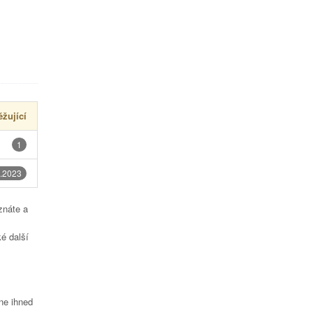
žující
1
.2023
znáte a
é další
čne ihned