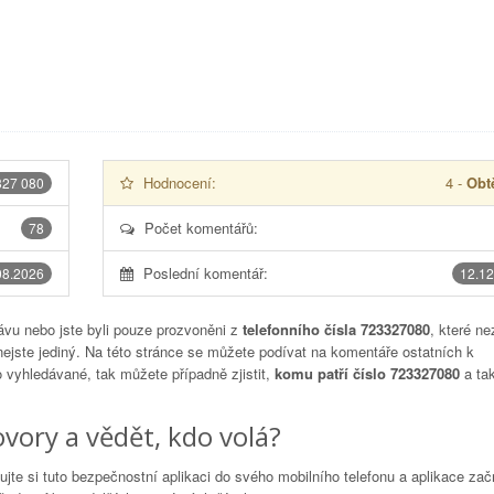
Hodnocení:
4
-
Obtě
327 080
Počet komentářů:
78
Poslední komentář:
08.2026
12.12
vu nebo jste byli pouze prozvoněni z
telefonního čísla 723327080
, které ne
nejste jediný. Na této stránce se můžete podívat na komentáře ostatních k
to vyhledávané, tak můžete případně zjistit,
komu patří číslo 723327080
a tak
vory a vědět, kdo volá?
lujte si tuto bezpečnostní aplikaci do svého mobilního telefonu a aplikace za