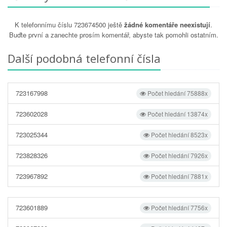
K telefonnímu číslu 723674500 ještě
žádné komentáře neexistují
.
Buďte první a zanechte prosím komentář, abyste tak pomohli ostatním.
Další podobná telefonní čísla
723167998
Počet hledání 75888x
723602028
Počet hledání 13874x
723025344
Počet hledání 8523x
723828326
Počet hledání 7926x
723967892
Počet hledání 7881x
723601889
Počet hledání 7756x