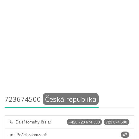
723674500
Česká republika
Další formáty čísla:
+420 723 674 500
723 674 500
Počet zobrazení:
47