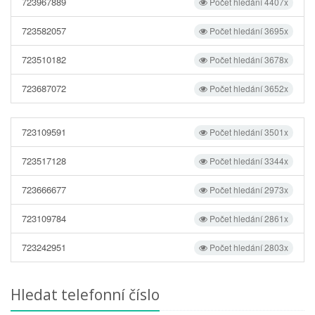
723967889
Počet hledání 4407x
723582057
Počet hledání 3695x
723510182
Počet hledání 3678x
723687072
Počet hledání 3652x
723109591
Počet hledání 3501x
723517128
Počet hledání 3344x
723666677
Počet hledání 2973x
723109784
Počet hledání 2861x
723242951
Počet hledání 2803x
Hledat telefonní číslo