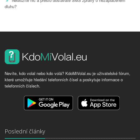
Nedlužíte nic a přesto dostáváte SMS zprávy o nezaplaceném
dluhu?
Nevíte, kdo volal nebo kdo volá? KdoMiVolal.eu je uživatelské fórum,
které umožňuje hledání telefonních čísel a poskytuje informace o
telefonních číslech.
Poslední články