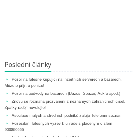
Poslední články
Pozor na falešné kupující na inzertních serverech a bazarech.
Můžete přijít o peníze!
Pozor na podvody na bazarech (Bazoš, Sbazar, Aukro apod.)
Znovu se rozmáhá prozvánění z neznámých zahraničních čísel.
Zpátky raději nevolejte!
Asociace malých a středních podniků žaluje Telefonní seznam
Rozesílání falešných výzev k úhradě s placeným číslem
900850555