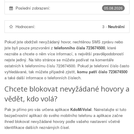
Poslední zobrazení:
05.08.2026
Hodnocení:
3
-
Neutrální
Pokud jste obdrželi nevyžádaný hovor, nechtěnou SMS zprávu nebo
jste byli pouze prozvoněni z
telefonního čísla 723674500
, které
neznáte a chcete o něm více informací, s největší pravděpodobností
nejste jediný. Na této stránce se můžete podívat na komentáře
ostatních k telefonnímu číslu
723674500
. Pokud je telefonní číslo často
vyhledávané, tak můžete případně zjistit,
komu patří číslo 723674500
a také další informace o telefonních číslech.
Chcete blokovat nevyžádané hovory a
vědět, kdo volá?
Pak je přímo pro vás určena aplikace
KdoMiVolal
. Nainstalujte si tuto
bezpečnostní aplikaci do svého mobilního telefonu a aplikace začne
ihned blokovat nevyžádané hovory podle vašeho nastavení včetně
identifikace dalších neznámých čísel.