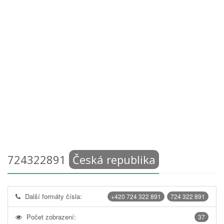
724322891
Česká republika
Další formáty čísla:
+420 724 322 891
724 322 891
Počet zobrazení:
37