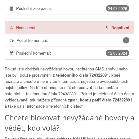
Poslední zobrazení:
24.07.2026
Hodnocení:
5
-
Negativní
Počet komentářů:
1
Poslední komentář:
12.08.2024
Pokud jste obdrželi nevyžádaný hovor, nechtěnou SMS zprávu nebo
jste byli pouze prozvoněni z
telefonního čísla 724322891
, které
neznáte a chcete o něm více informací, s největší pravděpodobností
nejste jediný. Na této stránce se můžete podívat na komentáře
ostatních k telefonnímu číslu
724322891
. Pokud je telefonní číslo často
vyhledávané, tak můžete případně zjistit,
komu patří číslo 724322891
a také další informace o telefonních číslech.
Chcete blokovat nevyžádané hovory a
vědět, kdo volá?
Pak je přímo pro vás určena aplikace
KdoMiVolal
. Nainstalujte si tuto