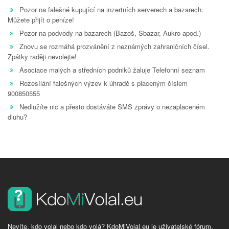
Pozor na falešné kupující na inzertních serverech a bazarech.
Můžete přijít o peníze!
Pozor na podvody na bazarech (Bazoš, Sbazar, Aukro apod.)
Znovu se rozmáhá prozvánění z neznámých zahraničních čísel.
Zpátky raději nevolejte!
Asociace malých a středních podniků žaluje Telefonní seznam
Rozesílání falešných výzev k úhradě s placeným číslem
900850555
Nedlužíte nic a přesto dostáváte SMS zprávy o nezaplaceném
dluhu?
Nevíte, kdo volal nebo kdo volá? KdoMiVolal.eu je uživatelské fórum,