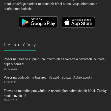
které umožňuje hledání telefonních čísel a poskytuje informace o
telefonních číslech.
Poslední články
Pozor na falešné kupující na inzertních serverech a bazarech. Můžete
přijít o peníze!
28.12.2022
Pozor na podvody na bazarech (Bazoš, Sbazar, Aukro apod.)
17.02.2022
Znovu se rozmáhá prozvánění z neznámých zahraničních čísel. Zpátky
raději nevolejte!
08.04.2018