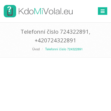
Přepno
navigac
Telefonní číslo 724322891,
+420724322891
Úvod
Telefonní číslo 724322891