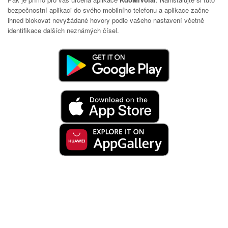
bezpečnostní aplikaci do svého mobilního telefonu a aplikace začne
ihned blokovat nevyžádané hovory podle vašeho nastavení včetně
identifikace dalších neznámých čísel.