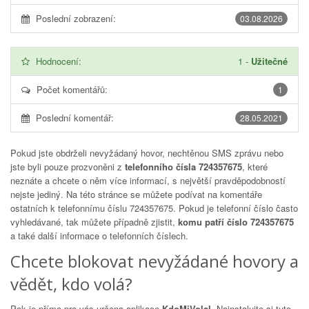
Poslední zobrazení:
03.08.2026
Hodnocení:
1
-
Užitečné
Počet komentářů:
1
Poslední komentář:
28.05.2021
Pokud jste obdrželi nevyžádaný hovor, nechtěnou SMS zprávu nebo
jste byli pouze prozvoněni z
telefonního čísla 724357675
, které
neznáte a chcete o něm více informací, s největší pravděpodobností
nejste jediný. Na této stránce se můžete podívat na komentáře
ostatních k telefonnímu číslu
724357675
. Pokud je telefonní číslo často
vyhledávané, tak můžete případně zjistit,
komu patří číslo 724357675
a také další informace o telefonních číslech.
Chcete blokovat nevyžádané hovory a
vědět, kdo volá?
Pak je přímo pro vás určena aplikace
KdoMiVolal
. Nainstalujte si tuto