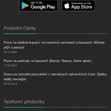
Poslední články
Pozor na falešné kupující na inzertních serverech a bazarech. Můžete
přijít o peníze!
28.12.2022
Pozor na podvody na bazarech (Bazoš, Sbazar, Aukro apod.)
17.02.2022
Znovu se rozmáhá prozvánění z neznámých zahraničních čísel. Zpátky
raději nevolejte!
08.04.2018
Telefonní předvolby