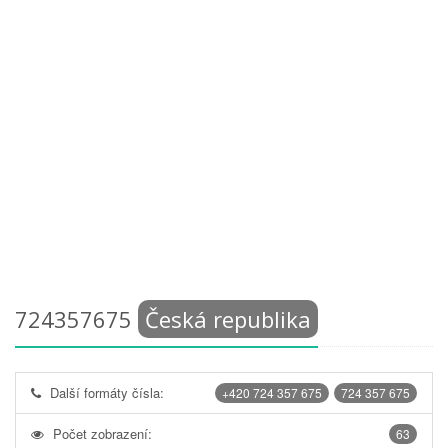
724357675
Česká republika
Další formáty čísla:
+420 724 357 675
724 357 675
Počet zobrazení:
63