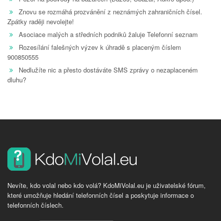
Znovu se rozmáhá prozvánění z neznámých zahraničních čísel.
Zpátky raději nevolejte!
Asociace malých a středních podniků žaluje Telefonní seznam
Rozesílání falešných výzev k úhradě s placeným číslem
900850555
Nedlužíte nic a přesto dostáváte SMS zprávy o nezaplaceném
dluhu?
Nevíte, kdo volal nebo kdo volá? KdoMiVolal.eu je uživatelské fórum,
které umožňuje hledání telefonních čísel a poskytuje informace o
telefonních číslech.