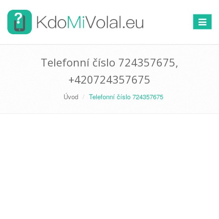
Přepno
navigac
Telefonní číslo 724357675,
+420724357675
Úvod
Telefonní číslo 724357675