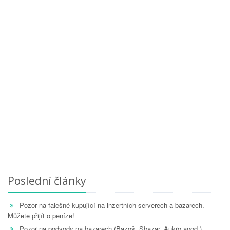
Poslední články
Pozor na falešné kupující na inzertních serverech a bazarech.
Můžete přijít o peníze!
Pozor na podvody na bazarech (Bazoš, Sbazar, Aukro apod.)