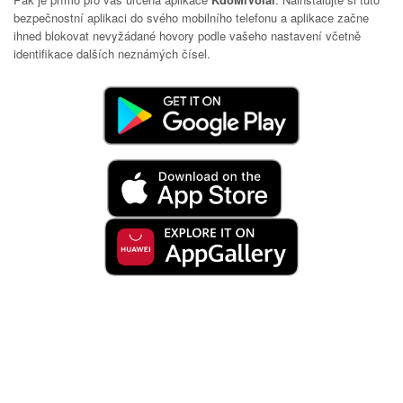
bezpečnostní aplikaci do svého mobilního telefonu a aplikace začne
ihned blokovat nevyžádané hovory podle vašeho nastavení včetně
identifikace dalších neznámých čísel.