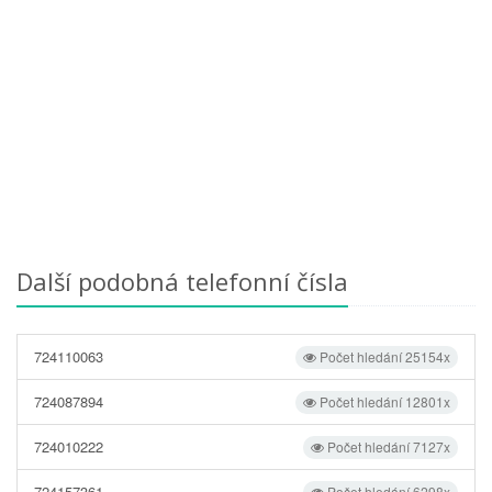
Další podobná telefonní čísla
724110063
Počet hledání 25154x
724087894
Počet hledání 12801x
724010222
Počet hledání 7127x
724157361
Počet hledání 6298x