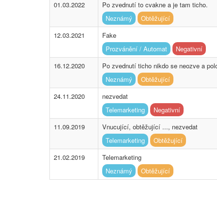
01.03.2022
Po zvednutí to cvakne a je tam ticho.
Neznámý
Obtěžující
12.03.2021
Fake
Prozvánění / Automat
Negativní
16.12.2020
Po zvednutí ticho nikdo se neozve a polo
Neznámý
Obtěžující
24.11.2020
nezvedat
Telemarketing
Negativní
11.09.2019
Vnucující, obtěžující ..., nezvedat
Telemarketing
Obtěžující
21.02.2019
Telemarketing
Neznámý
Obtěžující