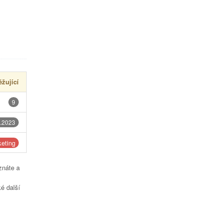
žující
9
.2023
eting
znáte a
é další