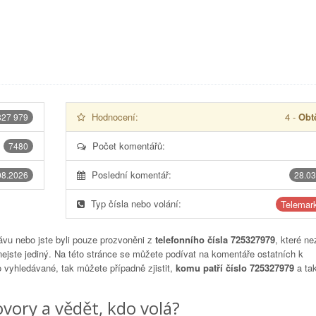
Hodnocení:
4
-
Obtě
327 979
Počet komentářů:
7480
Poslední komentář:
08.2026
28.03
Typ čísla nebo volání:
Telemark
vu nebo jste byli pouze prozvoněni z
telefonního čísla 725327979
, které ne
nejste jediný. Na této stránce se můžete podívat na komentáře ostatních k
to vyhledávané, tak můžete případně zjistit,
komu patří číslo 725327979
a tak
vory a vědět, kdo volá?