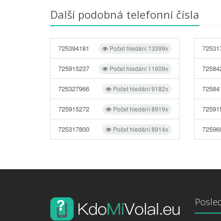
Další podobná telefonní čísla
725394181
72531
Počet hledání 13399x
725915237
72584
Počet hledání 11609x
725327966
72584
Počet hledání 9182x
725915272
72591
Počet hledání 8919x
725317800
72596
Počet hledání 8914x
Posled