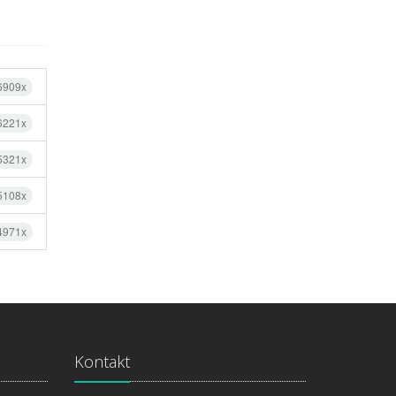
 6909x
 6221x
 5321x
 5108x
 4971x
Kontakt