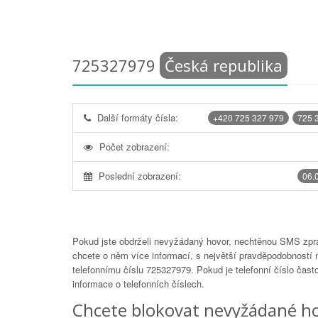
725327979
Česká republika
Další formáty čísla:
+420 725 327 979
725 
Počet zobrazení:
Poslední zobrazení:
06.
Pokud jste obdrželi nevyžádaný hovor, nechtěnou SMS zprá
chcete o něm více informací, s největší pravděpodobností 
telefonnímu číslu
725327979
. Pokud je telefonní číslo čas
informace o telefonních číslech.
Chcete blokovat nevyžádané ho