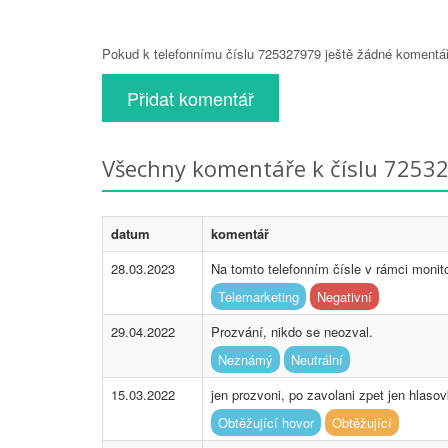
Pokud k telefonnímu číslu 725327979 ještě žádné komentáře
Přidat komentář
Všechny komentáře k číslu 7253
datum
komentář
28.03.2023
Na tomto telefonním čísle v rámci moni
Telemarketing
Negativní
29.04.2022
Prozvání, nikdo se neozval.
Neznámý
Neutrální
15.03.2022
jen prozvoni, po zavolani zpet jen hlaso
Obtěžující hovor
Obtěžující