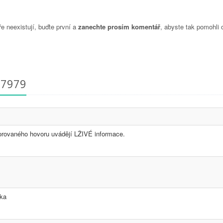
 neexistují, buďte první a
zanechte prosím komentář
, abyste tak pomohli 
27979
torovaného hovoru uvádějí LŽIVÉ informace.
vka