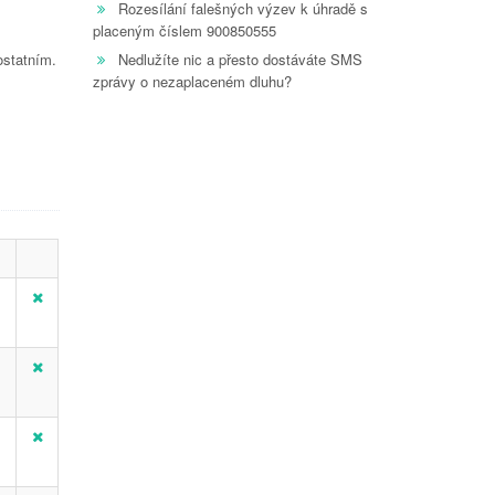
Rozesílání falešných výzev k úhradě s
placeným číslem 900850555
ostatním.
Nedlužíte nic a přesto dostáváte SMS
zprávy o nezaplaceném dluhu?