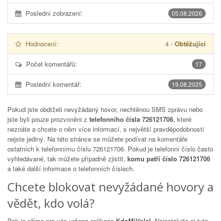
Poslední zobrazení:
05.08.2026
Hodnocení:
4
-
Obtěžující
Počet komentářů:
17
Poslední komentář:
19.08.2025
Pokud jste obdrželi nevyžádaný hovor, nechtěnou SMS zprávu nebo
jste byli pouze prozvoněni z
telefonního čísla 726121706
, které
neznáte a chcete o něm více informací, s největší pravděpodobností
nejste jediný. Na této stránce se můžete podívat na komentáře
ostatních k telefonnímu číslu
726121706
. Pokud je telefonní číslo často
vyhledávané, tak můžete případně zjistit,
komu patří číslo 726121706
a také další informace o telefonních číslech.
Chcete blokovat nevyžádané hovory a
vědět, kdo volá?
Pak je přímo pro vás určena aplikace
KdoMiVolal
. Nainstalujte si tuto