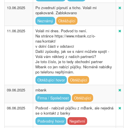
13.06.2025
Po zvednutí pípnutí a ticho. Volali mi
opakovaně. Zablokovano
Neznámý
Obtěžující
11.06.2025
Volali mi dnes. Podvod to není.
Na stránce https://www.mbank.cz/o-
nas/kontakt/
v dolní části v odstavci
Další způsoby, jak se s námi můžete spojit -
Volá vám některý z našich partnerů?
Je toto číslo, je to tedy obchodní partner
Mbank co jen nabízí půjčky. Nicméně nabídky
po telefonu nepřijímám.
Obtěžující hovor
Obtěžující
09.06.2025
mbank
Firma / Společnost
Obtěžující
06.06.2025
Podvod - nabízeli půjčku z mBank, ale nejedná
se o kontakt z banky
Podvodný hovor
Negativní