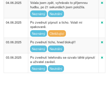
04.06.2025
Volala jsem zpět, vyhrávalo to příjemnou
hudbu, po 21 sekundách jsem položila.
Neznámý
Neutrální
04.06.2025
Po zvednutí pípnutí a ticho. Volali mi
opakovaně.
Neznámý
Obtěžující
03.06.2025
Po zvednutí ticho, hned blokuji!!
Neznámý
Neutrální
03.06.2025
Po zvednutí telefonátu se ozvalo táhlé pípnutí
a uživatel zavěsil.
Neznámý
Neutrální