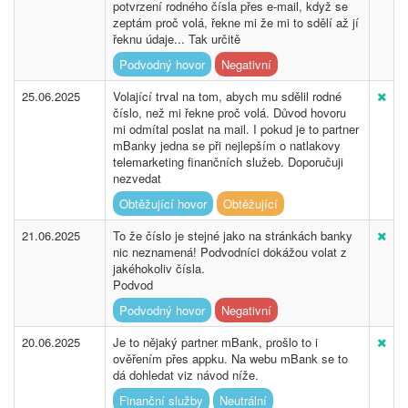
potvrzení rodného čísla přes e-mail, když se
zeptám proč volá, řekne mi že mi to sdělí až jí
řeknu údaje... Tak určitě
Podvodný hovor
Negativní
25.06.2025
Volající trval na tom, abych mu sdělil rodné
číslo, než mi řekne proč volá. Důvod hovoru
mi odmítal poslat na mail. I pokud je to partner
mBanky jedna se při nejlepším o natlakovy
telemarketing finančních služeb. Doporučuji
nezvedat
Obtěžující hovor
Obtěžující
21.06.2025
To že číslo je stejné jako na stránkách banky
nic neznamená! Podvodníci dokážou volat z
jakéhokoliv čísla.
Podvod
Podvodný hovor
Negativní
20.06.2025
Je to nějaký partner mBank, prošlo to i
ověřením přes appku. Na webu mBank se to
dá dohledat viz návod níže.
Finanční služby
Neutrální