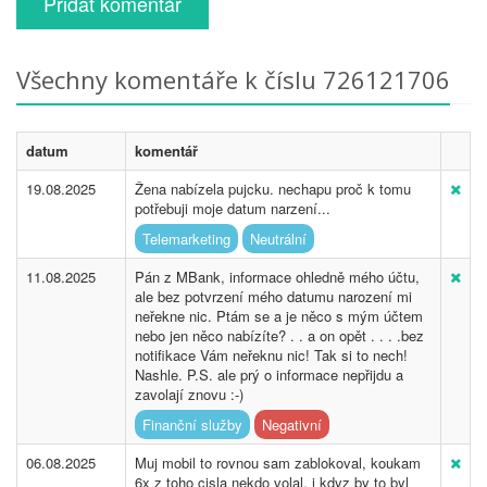
Přidat komentář
Všechny komentáře k číslu 726121706
datum
komentář
19.08.2025
Žena nabízela pujcku. nechapu proč k tomu
potřebuji moje datum narzení...
Telemarketing
Neutrální
11.08.2025
Pán z MBank, informace ohledně mého účtu,
ale bez potvrzení mého datumu narození mi
neřekne nic. Ptám se a je něco s mým účtem
nebo jen něco nabízíte? . . a on opět . . . .bez
notifikace Vám neřeknu nic! Tak si to nech!
Nashle. P.S. ale prý o informace nepřijdu a
zavolají znovu :-)
Finanční služby
Negativní
06.08.2025
Muj mobil to rovnou sam zablokoval, koukam
6x z toho cisla nekdo volal, i kdyz by to byl