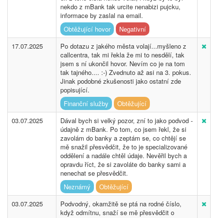
nekdo z mBank tak urcite nenabizi pujcku,
informace by zaslal na email.
Obtěžující hovor
Negativní
17.07.2025
Po dotazu z jakého města volají...myšleno z
callcentra, tak mi řekla že mi to nesdělí, tak
jsem s ní ukončil hovor. Nevím co je na tom
tak tajného.... :-) Zvednuto až asi na 3. pokus.
Jinak podobné zkušenosti jako ostatní zde
popisující.
Finanční služby
Obtěžující
03.07.2025
Dával bych si velký pozor, zní to jako podvod -
údajně z mBank. Po tom, co jsem řekl, že si
zavolám do banky a zeptám se, co chtějí se
mě snažil přesvědčit, že to je specializované
oddělení a nadále chtěl údaje. Nevěřil bych a
opravdu říct, že si zavoláte do banky sami a
nenechat se přesvědčit.
Neznámý
Obtěžující
03.07.2025
Podvodný, okamžitě se ptá na rodné číslo,
když odmítnu, snaží se mě přesvědčit o