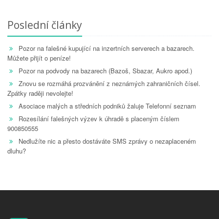
Poslední články
Pozor na falešné kupující na inzertních serverech a bazarech.
Můžete přijít o peníze!
Pozor na podvody na bazarech (Bazoš, Sbazar, Aukro apod.)
Znovu se rozmáhá prozvánění z neznámých zahraničních čísel.
Zpátky raději nevolejte!
Asociace malých a středních podniků žaluje Telefonní seznam
Rozesílání falešných výzev k úhradě s placeným číslem
900850555
Nedlužíte nic a přesto dostáváte SMS zprávy o nezaplaceném
dluhu?