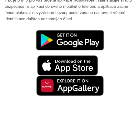
bezpečnostní aplikaci do svého mobilního telefonu a aplikace začne
ihned blokovat nevyžádané hovory podle vašeho nastavení včetně
identifikace dalších neznámých čísel.