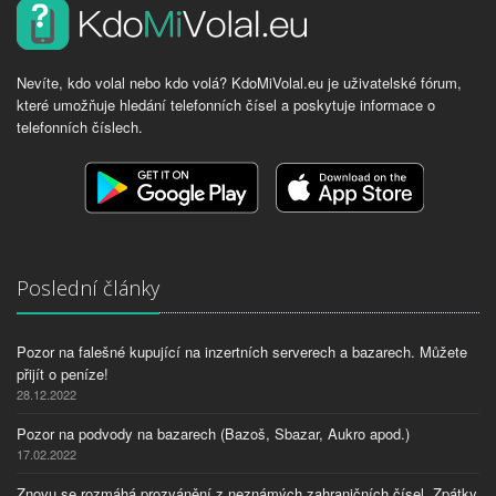
Nevíte, kdo volal nebo kdo volá? KdoMiVolal.eu je uživatelské fórum,
které umožňuje hledání telefonních čísel a poskytuje informace o
telefonních číslech.
Poslední články
Pozor na falešné kupující na inzertních serverech a bazarech. Můžete
přijít o peníze!
28.12.2022
Pozor na podvody na bazarech (Bazoš, Sbazar, Aukro apod.)
17.02.2022
Znovu se rozmáhá prozvánění z neznámých zahraničních čísel. Zpátky