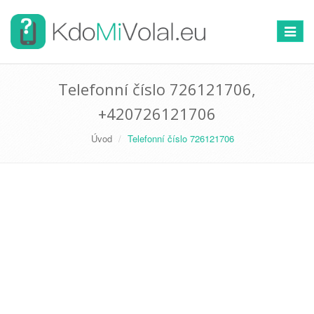
Přepno
navigac
Telefonní číslo 726121706,
+420726121706
Úvod
Telefonní číslo 726121706