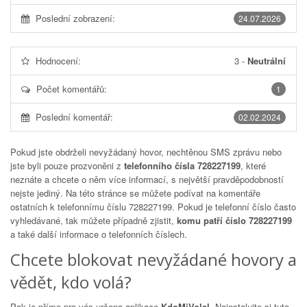
Poslední zobrazení:
24.07.2026
Hodnocení:
3
-
Neutrální
Počet komentářů:
1
Poslední komentář:
02.02.2024
Pokud jste obdrželi nevyžádaný hovor, nechtěnou SMS zprávu nebo
jste byli pouze prozvoněni z
telefonního čísla 728227199
, které
neznáte a chcete o něm více informací, s největší pravděpodobností
nejste jediný. Na této stránce se můžete podívat na komentáře
ostatních k telefonnímu číslu
728227199
. Pokud je telefonní číslo často
vyhledávané, tak můžete případně zjistit,
komu patří číslo 728227199
a také další informace o telefonních číslech.
Chcete blokovat nevyžádané hovory a
vědět, kdo volá?
Pak je přímo pro vás určena aplikace
KdoMiVolal
. Nainstalujte si tuto