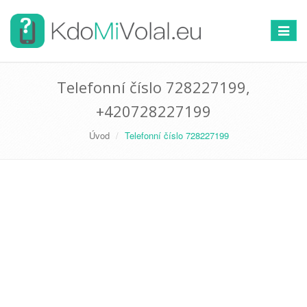
Přepno
navigac
Telefonní číslo 728227199,
+420728227199
Úvod
Telefonní číslo 728227199