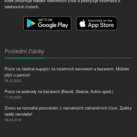
které umožňuje hledání telefonních čísel a poskytuje informace o
telefonních číslech.
Poslední články
Pozor na falešné kupující na inzertních serverech a bazarech. Můžete
přijít o peníze!
28.12.2022
Pozor na podvody na bazarech (Bazoš, Sbazar, Aukro apod.)
17.02.2022
Znovu se rozmáhá prozvánění z neznámých zahraničních čísel. Zpátky
raději nevolejte!
08.04.2018