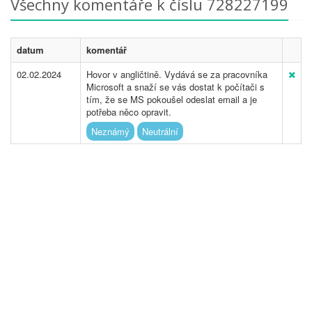
Všechny komentáře k číslu 728227199
datum
komentář
02.02.2024
Hovor v angličtině. Vydává se za pracovníka
Microsoft a snaží se vás dostat k počítači s
tím, že se MS pokoušel odeslat email a je
potřeba něco opravit.
Neznámý
Neutrální