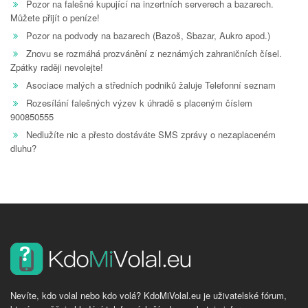
Pozor na falešné kupující na inzertních serverech a bazarech.
Můžete přijít o peníze!
Pozor na podvody na bazarech (Bazoš, Sbazar, Aukro apod.)
Znovu se rozmáhá prozvánění z neznámých zahraničních čísel.
Zpátky raději nevolejte!
Asociace malých a středních podniků žaluje Telefonní seznam
Rozesílání falešných výzev k úhradě s placeným číslem
900850555
Nedlužíte nic a přesto dostáváte SMS zprávy o nezaplaceném
dluhu?
Nevíte, kdo volal nebo kdo volá? KdoMiVolal.eu je uživatelské fórum,