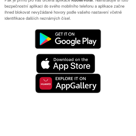
bezpečnostní aplikaci do svého mobilního telefonu a aplikace začne
ihned blokovat nevyžádané hovory podle vašeho nastavení včetně
identifikace dalších neznámých čísel.