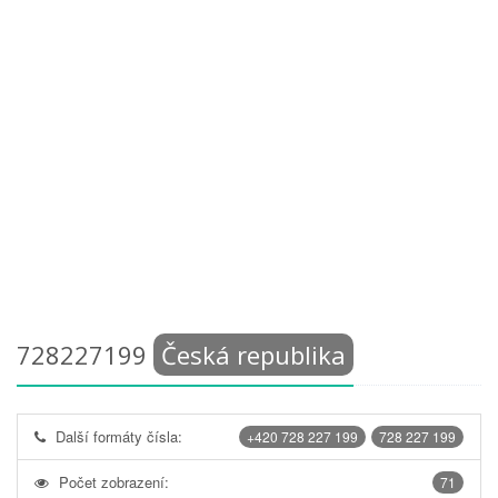
728227199
Česká republika
Další formáty čísla:
+420 728 227 199
728 227 199
Počet zobrazení:
71