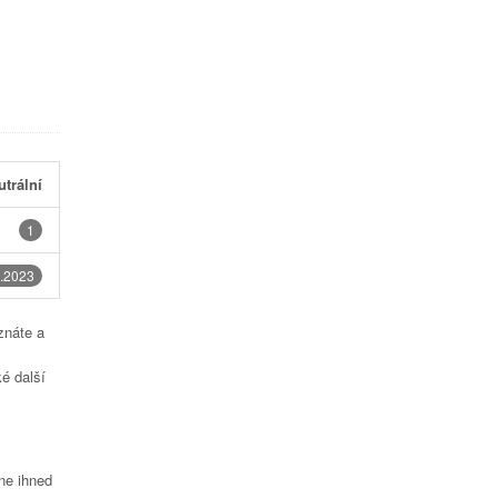
utrální
1
.2023
znáte a
é další
čne ihned