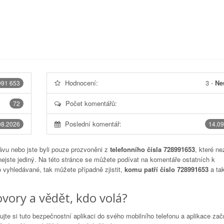
Hodnocení:
3
-
Ne
991 653
Počet komentářů:
72
Poslední komentář:
08.2026
14.09
vu nebo jste byli pouze prozvoněni z
telefonního čísla 728991653
, které ne
nejste jediný. Na této stránce se můžete podívat na komentáře ostatních k
to vyhledávané, tak můžete případně zjistit,
komu patří číslo 728991653
a tak
vory a vědět, kdo volá?
lujte si tuto bezpečnostní aplikaci do svého mobilního telefonu a aplikace za