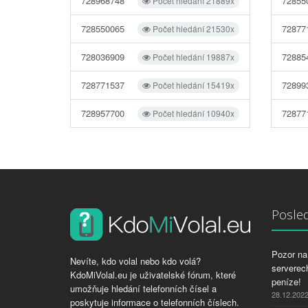
728968748
72855
Počet hledání 21889x
728550065
72877
Počet hledání 21530x
728036909
72885
Počet hledání 19887x
728771537
72899
Počet hledání 15419x
728957700
72877
Počet hledání 10940x
Posled
Pozor na 
Nevíte, kdo volal nebo kdo volá?
serverech
KdoMiVolal.eu je uživatelské fórum, které
peníze!
umožňuje hledání telefonních čísel a
28.12.202
poskytuje informace o telefonních číslech.