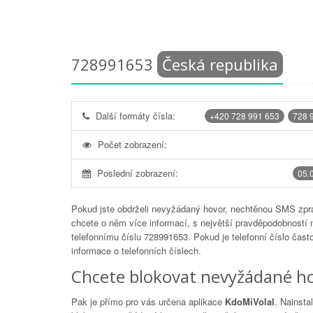
728991653
Česká republika
Další formáty čísla:
+420 728 991 653
728 
Počet zobrazení:
Poslední zobrazení:
05.
Pokud jste obdrželi nevyžádaný hovor, nechtěnou SMS zprá
chcete o něm více informací, s největší pravděpodobností 
telefonnímu číslu
728991653
. Pokud je telefonní číslo čas
informace o telefonních číslech.
Chcete blokovat nevyžádané ho
Pak je přímo pro vás určena aplikace
KdoMiVolal
. Nainsta