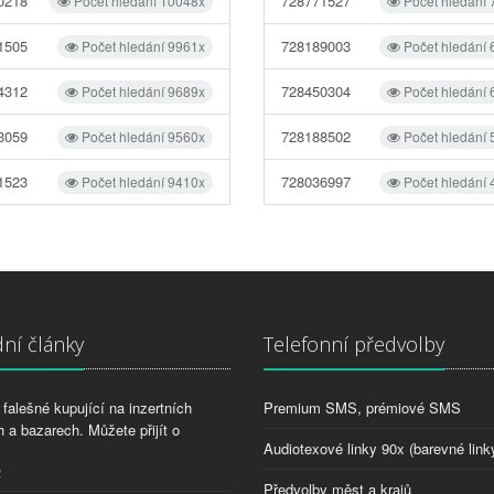
0218
728771527
Počet hledání 10048x
Počet hledání
1505
728189003
Počet hledání 9961x
Počet hledání
4312
728450304
Počet hledání 9689x
Počet hledání
3059
728188502
Počet hledání 9560x
Počet hledání
1523
728036997
Počet hledání 9410x
Počet hledání
ní články
Telefonní předvolby
falešné kupující na inzertních
Premium SMS, prémiové SMS
 a bazarech. Můžete přijít o
Audiotexové linky 90x (barevné link
2
Předvolby měst a krajů