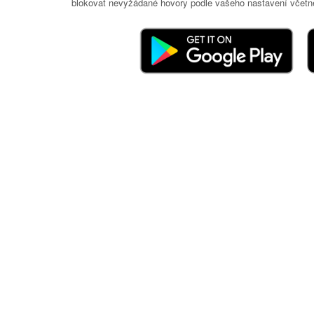
blokovat nevyžádané hovory podle vašeho nastavení včetně