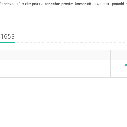
 neexistují, buďte první a
zanechte prosím komentář
, abyste tak pomohli 
91653