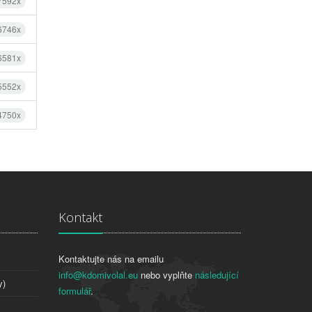
 7592x
 6746x
 6581x
 5552x
 4750x
Kontakt
Kontaktujte nás na emailu
info@kdomivolal.eu
nebo vyplňte
následující
y)
formulář
.