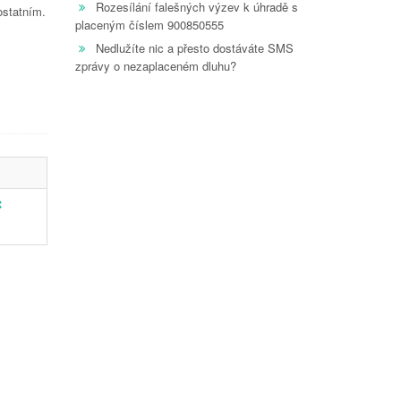
Rozesílání falešných výzev k úhradě s
ostatním.
placeným číslem 900850555
Nedlužíte nic a přesto dostáváte SMS
zprávy o nezaplaceném dluhu?