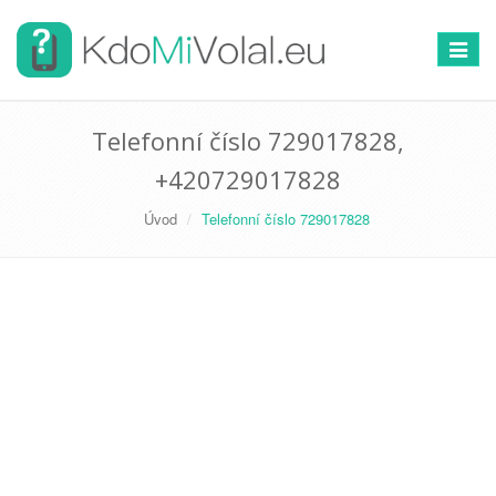
Přepno
navigac
Telefonní číslo 729017828,
+420729017828
Úvod
Telefonní číslo 729017828