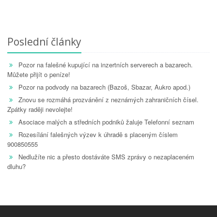
Poslední články
Pozor na falešné kupující na inzertních serverech a bazarech.
Můžete přijít o peníze!
Pozor na podvody na bazarech (Bazoš, Sbazar, Aukro apod.)
Znovu se rozmáhá prozvánění z neznámých zahraničních čísel.
Zpátky raději nevolejte!
Asociace malých a středních podniků žaluje Telefonní seznam
Rozesílání falešných výzev k úhradě s placeným číslem
900850555
Nedlužíte nic a přesto dostáváte SMS zprávy o nezaplaceném
dluhu?