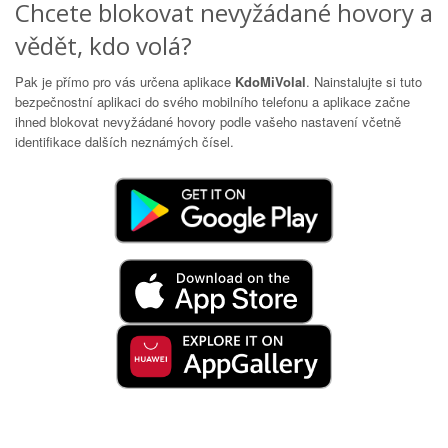
Chcete blokovat nevyžádané hovory a
vědět, kdo volá?
Pak je přímo pro vás určena aplikace
KdoMiVolal
. Nainstalujte si tuto
bezpečnostní aplikaci do svého mobilního telefonu a aplikace začne
ihned blokovat nevyžádané hovory podle vašeho nastavení včetně
identifikace dalších neznámých čísel.