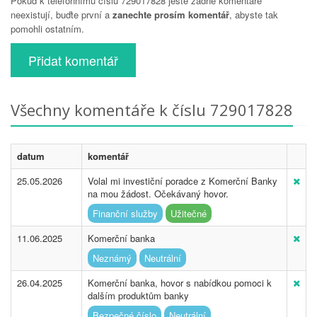
Pokud k telefonnímu číslu 729017828 ještě žádné komentáře
neexistují, buďte první a
zanechte prosím komentář
, abyste tak
pomohli ostatním.
Přidat komentář
Všechny komentáře k číslu 729017828
datum
komentář
25.05.2026
Volal mi investiční poradce z Komerční Banky
na mou žádost. Očekávaný hovor.
Finanční služby
Užitečné
11.06.2025
Komerční banka
Neznámý
Neutrální
26.04.2025
Komerční banka, hovor s nabídkou pomoci k
dalším produktům banky
Bezpečné číslo
Neutrální