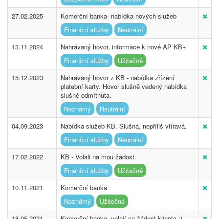
27.02.2025
Komerční banka- nabídka nových služeb
Finanční služby
Neutrální
13.11.2024
Nahrávaný hovor, informace k nové AP KB+
Finanční služby
Užitečné
15.12.2023
Nahrávaný hovor z KB - nabídka zřízení
platební karty. Hovor slušně vedený nabídka
slušně odmítnuta.
Neznámý
Neutrální
04.09.2023
Nabídka služeb KB. Slušná, nepříliš vtíravá.
Finanční služby
Neutrální
17.02.2022
KB - Volali na mou žádost.
Finanční služby
Užitečné
10.11.2021
Komerční banka
Neznámý
Užitečné
18.05.2021
Komerční banka, volají na žádost klienta :)