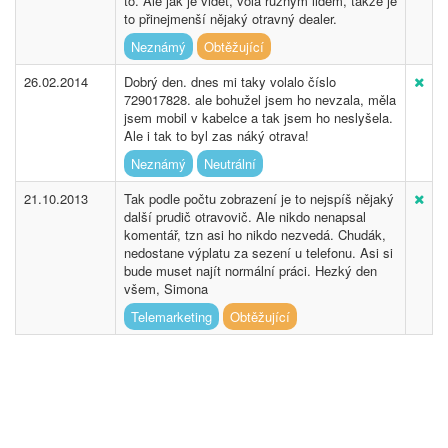
to. Ale jak je vidět, volá různým lidem, takže je
to přinejmenší nějaký otravný dealer.
Neznámý
Obtěžující
26.02.2014
Dobrý den. dnes mi taky volalo číslo
729017828. ale bohužel jsem ho nevzala, měla
jsem mobil v kabelce a tak jsem ho neslyšela.
Ale i tak to byl zas náký otrava!
Neznámý
Neutrální
21.10.2013
Tak podle počtu zobrazení je to nejspíš nějaký
další prudič otravovič. Ale nikdo nenapsal
komentář, tzn asi ho nikdo nezvedá. Chudák,
nedostane výplatu za sezení u telefonu. Asi si
bude muset najít normální práci. Hezký den
všem, Simona
Telemarketing
Obtěžující