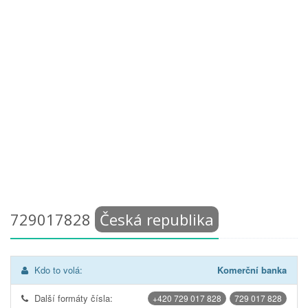
729017828
Česká republika
Kdo to volá:
Komerční banka
Další formáty čísla:
+420 729 017 828
729 017 828