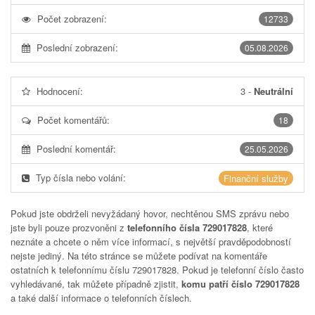
Počet zobrazení:
12733
Poslední zobrazení:
05.08.2026
Hodnocení:
3
-
Neutrální
Počet komentářů:
18
Poslední komentář:
25.05.2026
Typ čísla nebo volání:
Finanční služby
Pokud jste obdrželi nevyžádaný hovor, nechtěnou SMS zprávu nebo
jste byli pouze prozvoněni z
telefonního čísla 729017828
, které
neznáte a chcete o něm více informací, s největší pravděpodobností
nejste jediný. Na této stránce se můžete podívat na komentáře
ostatních k telefonnímu číslu
729017828
. Pokud je telefonní číslo často
vyhledávané, tak můžete případně zjistit,
komu patří číslo 729017828
a také další informace o telefonních číslech.