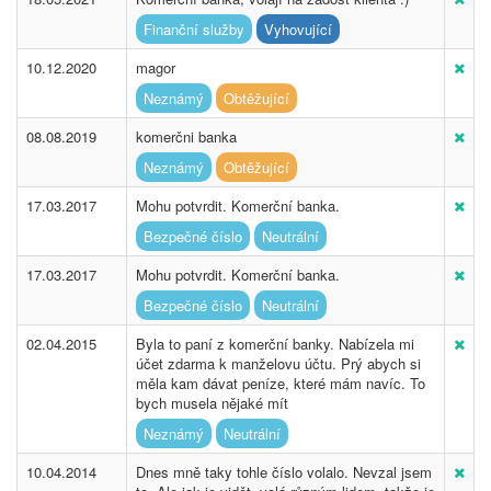
Finanční služby
Vyhovující
10.12.2020
magor
Neznámý
Obtěžující
08.08.2019
komerčni banka
Neznámý
Obtěžující
17.03.2017
Mohu potvrdit. Komerční banka.
Bezpečné číslo
Neutrální
17.03.2017
Mohu potvrdit. Komerční banka.
Bezpečné číslo
Neutrální
02.04.2015
Byla to paní z komerční banky. Nabízela mi
účet zdarma k manželovu účtu. Prý abych si
měla kam dávat peníze, které mám navíc. To
bych musela nějaké mít
Neznámý
Neutrální
10.04.2014
Dnes mně taky tohle číslo volalo. Nevzal jsem