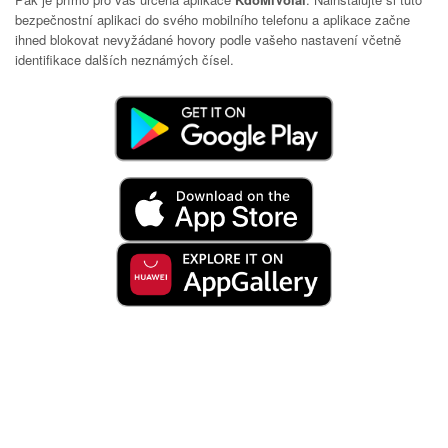
bezpečnostní aplikaci do svého mobilního telefonu a aplikace začne
ihned blokovat nevyžádané hovory podle vašeho nastavení včetně
identifikace dalších neznámých čísel.