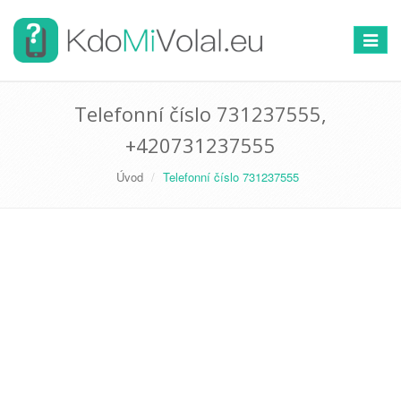
Přepno
navigac
Telefonní číslo 731237555,
+420731237555
Úvod
Telefonní číslo 731237555