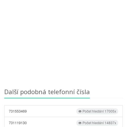
Další podobná telefonní čísla
731553469
Počet hledání 17005x
731119130
Počet hledání 14837x