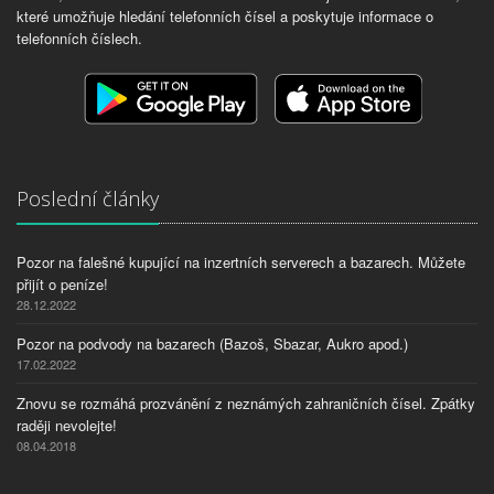
které umožňuje hledání telefonních čísel a poskytuje informace o
telefonních číslech.
Poslední články
Pozor na falešné kupující na inzertních serverech a bazarech. Můžete
přijít o peníze!
28.12.2022
Pozor na podvody na bazarech (Bazoš, Sbazar, Aukro apod.)
17.02.2022
Znovu se rozmáhá prozvánění z neznámých zahraničních čísel. Zpátky
raději nevolejte!
08.04.2018