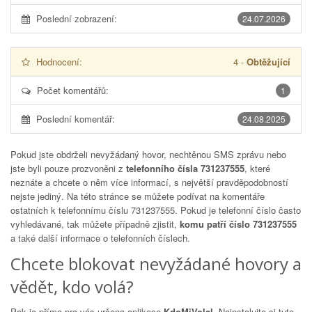
Poslední zobrazení:
24.07.2026
Hodnocení:
4
-
Obtěžující
Počet komentářů:
1
Poslední komentář:
24.08.2025
Pokud jste obdrželi nevyžádaný hovor, nechtěnou SMS zprávu nebo
jste byli pouze prozvoněni z
telefonního čísla 731237555
, které
neznáte a chcete o něm více informací, s největší pravděpodobností
nejste jediný. Na této stránce se můžete podívat na komentáře
ostatních k telefonnímu číslu
731237555
. Pokud je telefonní číslo často
vyhledávané, tak můžete případně zjistit,
komu patří číslo 731237555
a také další informace o telefonních číslech.
Chcete blokovat nevyžádané hovory a
vědět, kdo volá?
Pak je přímo pro vás určena aplikace
KdoMiVolal
. Nainstalujte si tuto