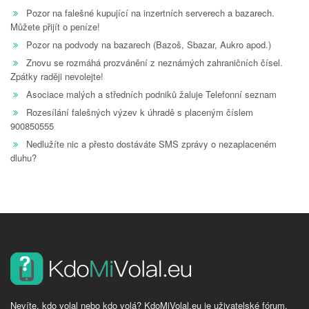
Pozor na falešné kupující na inzertních serverech a bazarech.
Můžete přijít o peníze!
Pozor na podvody na bazarech (Bazoš, Sbazar, Aukro apod.)
Znovu se rozmáhá prozvánění z neznámých zahraničních čísel.
Zpátky raději nevolejte!
Asociace malých a středních podniků žaluje Telefonní seznam
Rozesílání falešných výzev k úhradě s placeným číslem
900850555
Nedlužíte nic a přesto dostáváte SMS zprávy o nezaplaceném
dluhu?
Nevíte, kdo volal nebo kdo volá? KdoMiVolal.eu je uživatelské fórum,