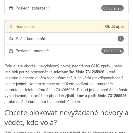
Poslední zobrazení:
03.08.2026
Hodnocení:
4
-
Obtěžující
Počet komentářů:
1
Poslední komentář:
17.07.2024
Pokud jste obdrželi nevyžádaný hovor, nechtěnou SMS zprávu nebo
jste byli pouze prozvoněni z
telefonního čísla 731265926
, které
neznáte a chcete o něm více informací, s největší pravděpodobností
nejste jediný. Na této stránce se můžete podívat na komentáře
ostatních k telefonnímu číslu
731265926
. Pokud je telefonní číslo často
vyhledávané, tak můžete případně zjistit,
komu patří číslo 731265926
a také další informace o telefonních číslech.
Chcete blokovat nevyžádané hovory a
vědět, kdo volá?
Pak je přímo pro vás určena aplikace
KdoMiVolal
. Nainstalujte si tuto