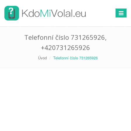
Přepno
navigac
Telefonní číslo 731265926,
+420731265926
Úvod
Telefonní číslo 731265926