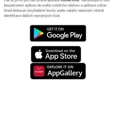
bezpečnostní aplikaci do svého mobilního telefonu a aplikace začne
ihned blokovat nevyžádané hovory podle vašeho nastavení včetně
identifikace dalších neznámých čísel.