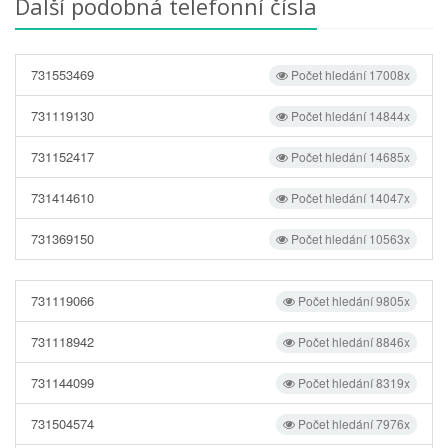
Další podobná telefonní čísla
731553469
Počet hledání 17008x
731119130
Počet hledání 14844x
731152417
Počet hledání 14685x
731414610
Počet hledání 14047x
731369150
Počet hledání 10563x
731119066
Počet hledání 9805x
731118942
Počet hledání 8846x
731144099
Počet hledání 8319x
731504574
Počet hledání 7976x