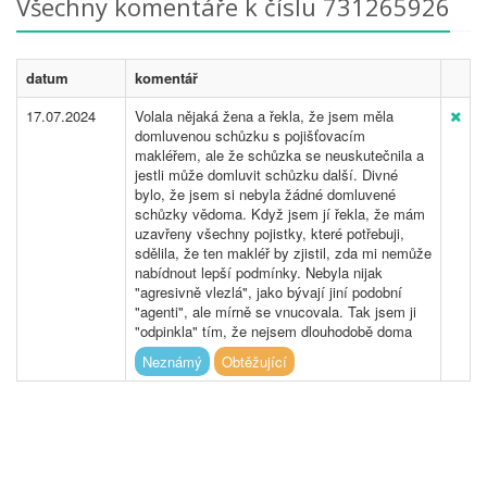
Všechny komentáře k číslu 731265926
datum
komentář
17.07.2024
Volala nějaká žena a řekla, že jsem měla
domluvenou schůzku s pojišťovacím
makléřem, ale že schůzka se neuskutečnila a
jestli může domluvit schůzku další. Divné
bylo, že jsem si nebyla žádné domluvené
schůzky vědoma. Když jsem jí řekla, že mám
uzavřeny všechny pojistky, které potřebuji,
sdělila, že ten makléř by zjistil, zda mi nemůže
nabídnout lepší podmínky. Nebyla nijak
"agresivně vlezlá", jako bývají jiní podobní
"agenti", ale mírně se vnucovala. Tak jsem ji
"odpinkla" tím, že nejsem dlouhodobě doma
Neznámý
Obtěžující