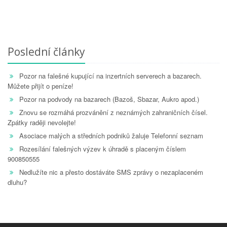
Poslední články
Pozor na falešné kupující na inzertních serverech a bazarech.
Můžete přijít o peníze!
Pozor na podvody na bazarech (Bazoš, Sbazar, Aukro apod.)
Znovu se rozmáhá prozvánění z neznámých zahraničních čísel.
Zpátky raději nevolejte!
Asociace malých a středních podniků žaluje Telefonní seznam
Rozesílání falešných výzev k úhradě s placeným číslem
900850555
Nedlužíte nic a přesto dostáváte SMS zprávy o nezaplaceném
dluhu?