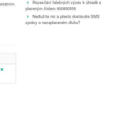
Rozesílání falešných výzev k úhradě s
ostatním.
placeným číslem 900850555
Nedlužíte nic a přesto dostáváte SMS
zprávy o nezaplaceném dluhu?