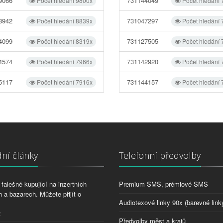
9066
731144049
Počet hledání 9800x
Počet hledání
8942
731047297
Počet hledání 8839x
Počet hledání
4099
731127505
Počet hledání 8319x
Počet hledání
4574
731142920
Počet hledání 7966x
Počet hledání
5117
731144157
Počet hledání 7916x
Počet hledání
ní články
Telefonní předvolby
falešné kupující na inzertních
Premium SMS, prémiové SMS
 a bazarech. Můžete přijít o
Audiotexové linky 90x (barevné link
2
Předvolby měst a krajů