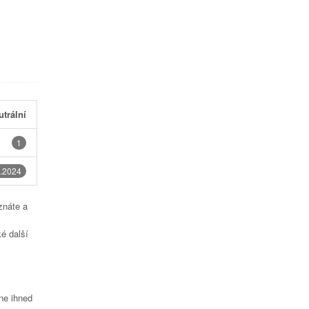
utrální
1
.2024
znáte a
é další
čne ihned