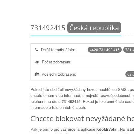
731492415
Česká republika
Další formáty čísla:
+420 731 492 415
731 
Počet zobrazení:
Poslední zobrazení:
02.
Pokud jste obdrželi nevyžádaný hovor, nechtěnou SMS zprá
chcete o něm více informací, s největší pravděpodobností 
telefonnímu číslu
731492415
. Pokud je telefonní číslo čas
informace o telefonních číslech.
Chcete blokovat nevyžádané ho
Pak je přímo pro vás určena aplikace
KdoMiVolal
. Nainsta