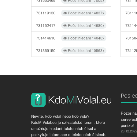
731553469
73111
Počet hledání 17005x
731119130
73111
Počet hledání 14837x
731152417
73114
Počet hledání 14680x
731414610
73150
Počet hledání 14040x
731369150
73112
Počet hledání 10563x
Posled
Pozor na 
Nevíte, kdo volal nebo kdo volá?
serverech
KdoMiVolal.eu je uživatelské fórum, které
peníze!
umožňuje hledání telefonních čísel a
28.12.202
poskytuje informace o telefonních číslech.