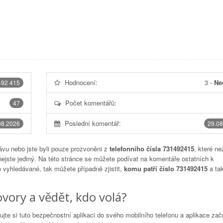
Hodnocení:
3
-
Ne
492 415
Počet komentářů:
47
Poslední komentář:
08.2026
29.08
vu nebo jste byli pouze prozvoněni z
telefonního čísla 731492415
, které ne
nejste jediný. Na této stránce se můžete podívat na komentáře ostatních k
to vyhledávané, tak můžete případně zjistit,
komu patří číslo 731492415
a tak
vory a vědět, kdo volá?
lujte si tuto bezpečnostní aplikaci do svého mobilního telefonu a aplikace za