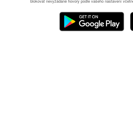
blokovat nevyžádané hovory podle vašeho nastavení včetně