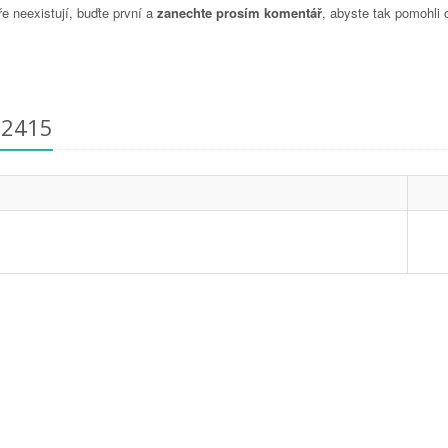
 neexistují, buďte první a
zanechte prosím komentář
, abyste tak pomohli 
92415