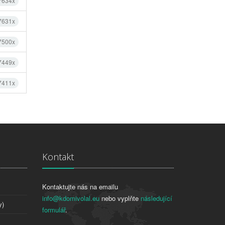
 7634x
 7631x
 7500x
 7449x
 7411x
Kontakt
Kontaktujte nás na emailu
info@kdomivolal.eu
nebo vyplňte
následující
y)
formulář
.