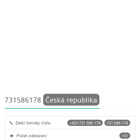
731586178
Česká republika
Další formáty čísla:
+420 731 586 178
731 586 178
Počet zobrazení:
131