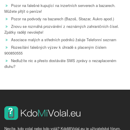
Pozor na falešné kupující na inzertních serverech a bazarech.
Můžete přijít o peníze!
Pozor na podvody na bazarech (Bazoš, Sbazar, Aukro apod.)
Znovu se rozmáhá prozvánění z neznámých zahraničních čísel.
Zpátky raději nevolejte!
Asociace malých a středních podniků žaluje Telefonní seznam
Rozesílání falešných výzev k úhradě s placeným číslem
900850555
Nedlužíte nic a přesto dostáváte SMS zprávy o nezaplaceném
dluhu?
Nevíte, kdo volal nebo kdo volá? KdoMiVolal.eu je uživatelské fórum,