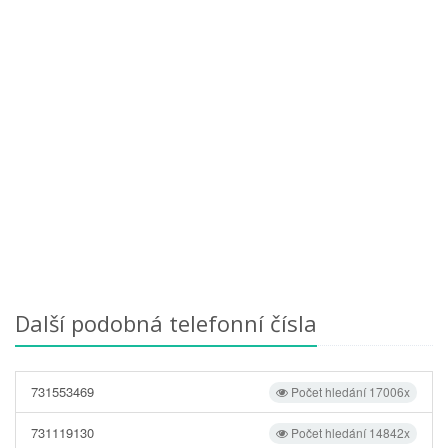
Další podobná telefonní čísla
731553469
Počet hledání 17006x
731119130
Počet hledání 14842x