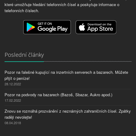
které umožňuje hledání telefonních čísel a poskytuje informace o
telefonních číslech.
Poslední články
Pozor na falešné kupující na inzertních serverech a bazarech. Můžete
přijít o peníze!
28.12.2022
Pozor na podvody na bazarech (Bazoš, Sbazar, Aukro apod.)
17.02.2022
Znovu se rozmáhá prozvánění z neznámých zahraničních čísel. Zpátky
raději nevolejte!
08.04.2018