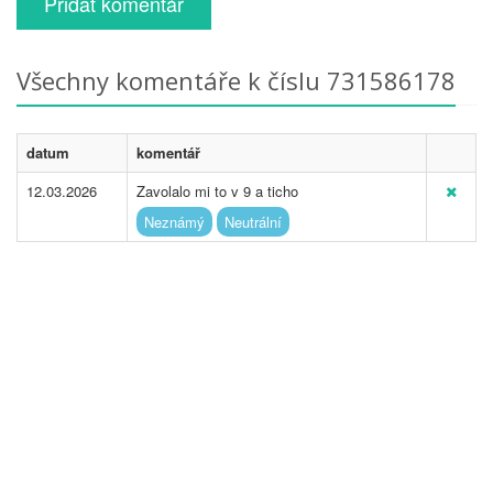
Přidat komentář
Všechny komentáře k číslu 731586178
datum
komentář
12.03.2026
Zavolalo mi to v 9 a ticho
Neznámý
Neutrální