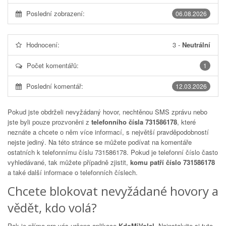
Poslední zobrazení:
06.08.2026
Hodnocení:
3
-
Neutrální
Počet komentářů:
1
Poslední komentář:
12.03.2026
Pokud jste obdrželi nevyžádaný hovor, nechtěnou SMS zprávu nebo
jste byli pouze prozvoněni z
telefonního čísla 731586178
, které
neznáte a chcete o něm více informací, s největší pravděpodobností
nejste jediný. Na této stránce se můžete podívat na komentáře
ostatních k telefonnímu číslu
731586178
. Pokud je telefonní číslo často
vyhledávané, tak můžete případně zjistit,
komu patří číslo 731586178
a také další informace o telefonních číslech.
Chcete blokovat nevyžádané hovory a
vědět, kdo volá?
Pak je přímo pro vás určena aplikace
KdoMiVolal
. Nainstalujte si tuto