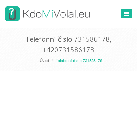
Přepno
navigac
Telefonní číslo 731586178,
+420731586178
Úvod
Telefonní číslo 731586178