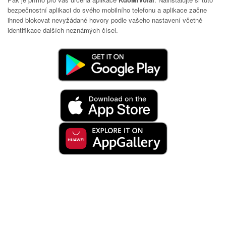
bezpečnostní aplikaci do svého mobilního telefonu a aplikace začne
ihned blokovat nevyžádané hovory podle vašeho nastavení včetně
identifikace dalších neznámých čísel.