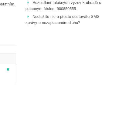
Rozesílání falešných výzev k úhradě s
ostatním.
placeným číslem 900850555
Nedlužíte nic a přesto dostáváte SMS
zprávy o nezaplaceném dluhu?