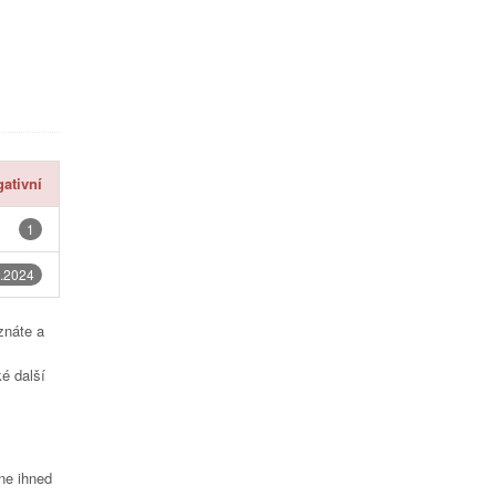
ativní
1
.2024
znáte a
é další
čne ihned