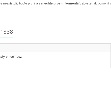
 neexistují, buďte první a
zanechte prosím komentář
, abyste tak pomohli 
31838
cty v noci, bozi.