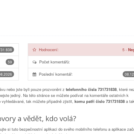
Hodnocení:
5
-
Neg
731 838
Počet komentářů:
59
Poslední komentář:
08.2026
08.12
vu nebo jste byli pouze prozvoněni z
telefonního čísla 731731838
, které ne
nejste jediný. Na této stránce se můžete podívat na komentáře ostatních k
to vyhledávané, tak můžete případně zjistit,
komu patří číslo 731731838
a tak
vory a vědět, kdo volá?
lujte si tuto bezpečnostní aplikaci do svého mobilního telefonu a aplikace za