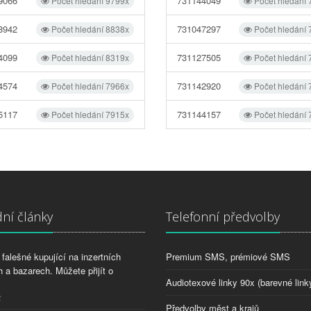
9066
731144049
Počet hledání 9799x
Počet hledání
8942
731047297
Počet hledání 8838x
Počet hledání
4099
731127505
Počet hledání 8319x
Počet hledání
4574
731142920
Počet hledání 7966x
Počet hledání
5117
731144157
Počet hledání 7915x
Počet hledání
ní články
Telefonní předvolby
falešné kupující na inzertních
Premium SMS, prémiové SMS
 a bazarech. Můžete přijít o
Audiotexové linky 90x (barevné link
2
Předvolby měst a krajů