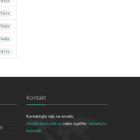
 7633x
 7631x
 7500x
 7449x
 7411x
Kontakt
Kontaktujte nás na emailu
info@kdomivolal.eu
nebo vyplňte
následující
y)
formulář
.