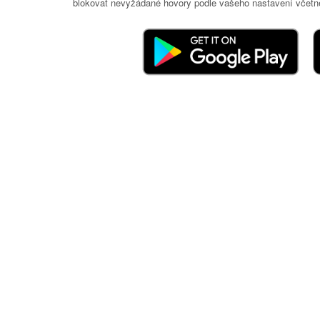
blokovat nevyžádané hovory podle vašeho nastavení včetně