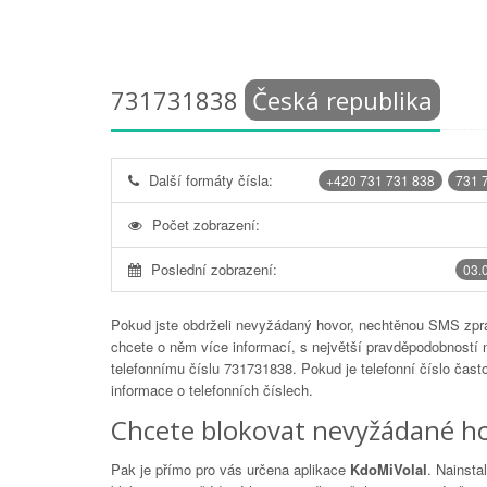
731731838
Česká republika
Další formáty čísla:
+420 731 731 838
731 
Počet zobrazení:
Poslední zobrazení:
03.
Pokud jste obdrželi nevyžádaný hovor, nechtěnou SMS zprá
chcete o něm více informací, s největší pravděpodobností 
telefonnímu číslu
731731838
. Pokud je telefonní číslo čas
informace o telefonních číslech.
Chcete blokovat nevyžádané ho
Pak je přímo pro vás určena aplikace
KdoMiVolal
. Nainsta