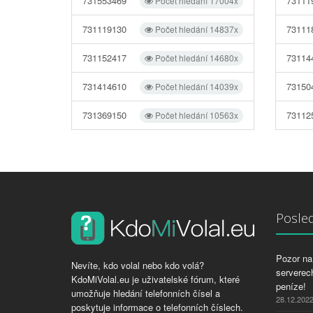
731553469
73111
Počet hledání 17004x
731119130
73111
Počet hledání 14837x
731152417
73114
Počet hledání 14680x
731414610
73150
Počet hledání 14039x
731369150
73112
Počet hledání 10563x
Posled
Pozor na 
Nevíte, kdo volal nebo kdo volá?
serverech
KdoMiVolal.eu je uživatelské fórum, které
peníze!
umožňuje hledání telefonních čísel a
28.12.202
poskytuje informace o telefonních číslech.