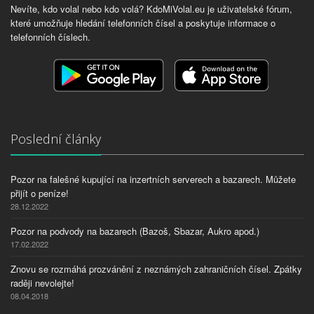
Nevíte, kdo volal nebo kdo volá? KdoMiVolal.eu je uživatelské fórum,
které umožňuje hledání telefonních čísel a poskytuje informace o
telefonních číslech.
Poslední články
Pozor na falešné kupující na inzertních serverech a bazarech. Můžete
přijít o peníze!
28.12.2022
Pozor na podvody na bazarech (Bazoš, Sbazar, Aukro apod.)
17.02.2022
Znovu se rozmáhá prozvánění z neznámých zahraničních čísel. Zpátky
raději nevolejte!
08.04.2018