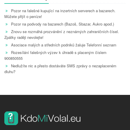
Pozor na falešné kupující na inzertních serverech a bazarech.
Můžete přijít o peníze!
Pozor na podvody na bazarech (Bazoš, Sbazar, Aukro apod.)
Znovu se rozmáhá prozvánění z neznámých zahraničních čísel.
Zpátky raději nevolejte!
Asociace malých a středních podniků žaluje Telefonní seznam
Rozesílání falešných výzev k úhradě s placeným číslem
900850555
Nedlužíte nic a přesto dostáváte SMS zprávy o nezaplaceném
dluhu?