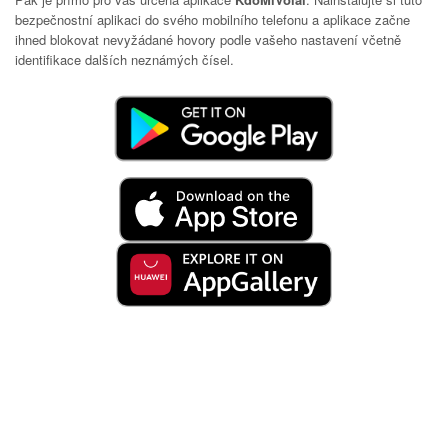
bezpečnostní aplikaci do svého mobilního telefonu a aplikace začne
ihned blokovat nevyžádané hovory podle vašeho nastavení včetně
identifikace dalších neznámých čísel.