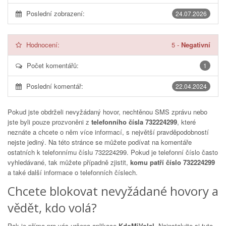
Poslední zobrazení:
24.07.2026
Hodnocení:
5
-
Negativní
Počet komentářů:
1
Poslední komentář:
22.04.2024
Pokud jste obdrželi nevyžádaný hovor, nechtěnou SMS zprávu nebo
jste byli pouze prozvoněni z
telefonního čísla 732224299
, které
neznáte a chcete o něm více informací, s největší pravděpodobností
nejste jediný. Na této stránce se můžete podívat na komentáře
ostatních k telefonnímu číslu
732224299
. Pokud je telefonní číslo často
vyhledávané, tak můžete případně zjistit,
komu patří číslo 732224299
a také další informace o telefonních číslech.
Chcete blokovat nevyžádané hovory a
vědět, kdo volá?
Pak je přímo pro vás určena aplikace
KdoMiVolal
. Nainstalujte si tuto