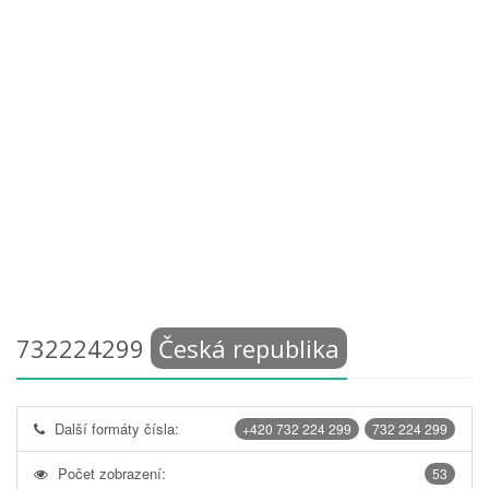
732224299
Česká republika
Další formáty čísla:
+420 732 224 299
732 224 299
Počet zobrazení:
53