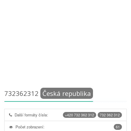
732362312
Česká republika
Další formáty čísla:
+420 732 362 312
732 362 312
Počet zobrazení:
61