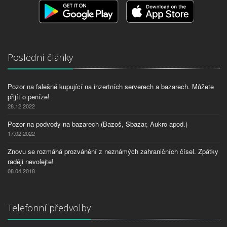
Poslední články
Pozor na falešné kupující na inzertních serverech a bazarech. Můžete
přijít o peníze!
28.12.2022
Pozor na podvody na bazarech (Bazoš, Sbazar, Aukro apod.)
17.02.2022
Znovu se rozmáhá prozvánění z neznámých zahraničních čísel. Zpátky
raději nevolejte!
08.04.2018
Telefonní předvolby