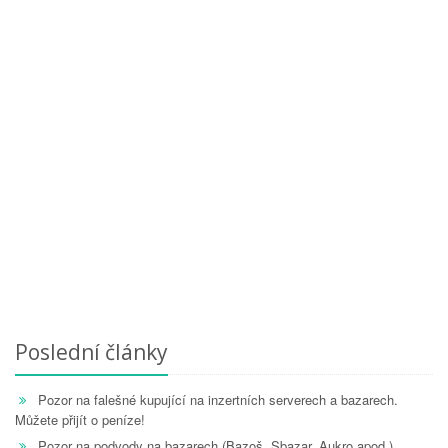
Poslední články
Pozor na falešné kupující na inzertních serverech a bazarech.
Můžete přijít o peníze!
Pozor na podvody na bazarech (Bazoš, Sbazar, Aukro apod.)