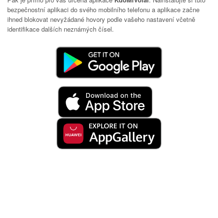
bezpečnostní aplikaci do svého mobilního telefonu a aplikace začne
ihned blokovat nevyžádané hovory podle vašeho nastavení včetně
identifikace dalších neznámých čísel.