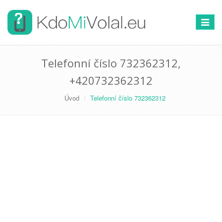
Přepno
navigac
Telefonní číslo 732362312,
+420732362312
Úvod
Telefonní číslo 732362312