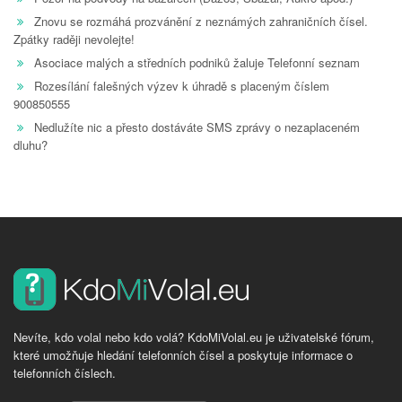
Znovu se rozmáhá prozvánění z neznámých zahraničních čísel.
Zpátky raději nevolejte!
Asociace malých a středních podniků žaluje Telefonní seznam
Rozesílání falešných výzev k úhradě s placeným číslem
900850555
Nedlužíte nic a přesto dostáváte SMS zprávy o nezaplaceném
dluhu?
Nevíte, kdo volal nebo kdo volá? KdoMiVolal.eu je uživatelské fórum,
které umožňuje hledání telefonních čísel a poskytuje informace o
telefonních číslech.