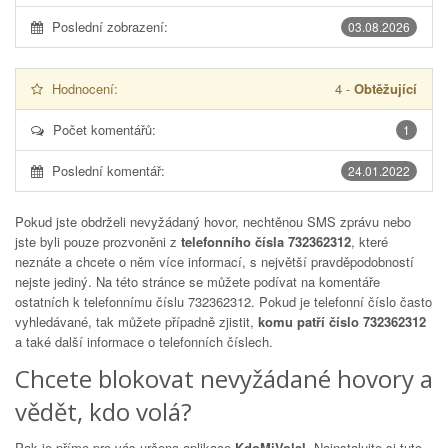
Poslední zobrazení:
03.08.2026
Hodnocení:
4
-
Obtěžující
Počet komentářů:
1
Poslední komentář:
24.01.2022
Pokud jste obdrželi nevyžádaný hovor, nechtěnou SMS zprávu nebo
jste byli pouze prozvoněni z
telefonního čísla 732362312
, které
neznáte a chcete o něm více informací, s největší pravděpodobností
nejste jediný. Na této stránce se můžete podívat na komentáře
ostatních k telefonnímu číslu
732362312
. Pokud je telefonní číslo často
vyhledávané, tak můžete případně zjistit,
komu patří číslo 732362312
a také další informace o telefonních číslech.
Chcete blokovat nevyžádané hovory a
vědět, kdo volá?
Pak je přímo pro vás určena aplikace
KdoMiVolal
. Nainstalujte si tuto