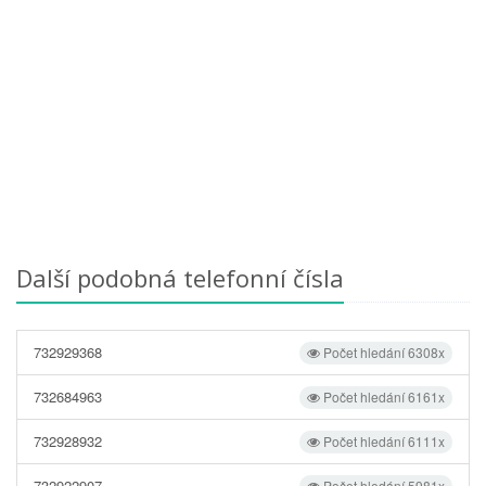
Další podobná telefonní čísla
732929368
Počet hledání 6308x
732684963
Počet hledání 6161x
732928932
Počet hledání 6111x
732922907
Počet hledání 5981x