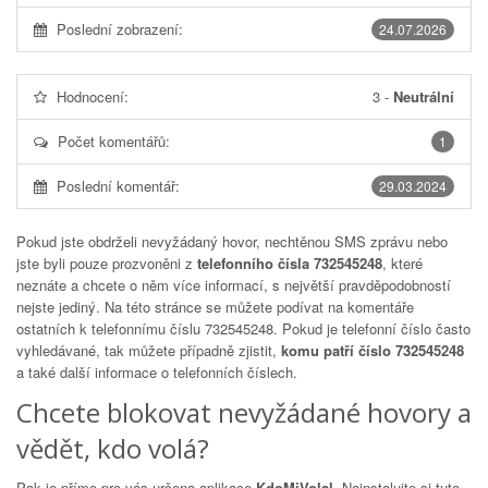
Poslední zobrazení:
24.07.2026
Hodnocení:
3
-
Neutrální
Počet komentářů:
1
Poslední komentář:
29.03.2024
Pokud jste obdrželi nevyžádaný hovor, nechtěnou SMS zprávu nebo
jste byli pouze prozvoněni z
telefonního čísla 732545248
, které
neznáte a chcete o něm více informací, s největší pravděpodobností
nejste jediný. Na této stránce se můžete podívat na komentáře
ostatních k telefonnímu číslu
732545248
. Pokud je telefonní číslo často
vyhledávané, tak můžete případně zjistit,
komu patří číslo 732545248
a také další informace o telefonních číslech.
Chcete blokovat nevyžádané hovory a
vědět, kdo volá?
Pak je přímo pro vás určena aplikace
KdoMiVolal
. Nainstalujte si tuto