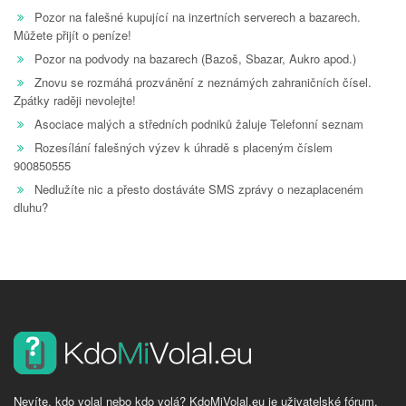
Pozor na falešné kupující na inzertních serverech a bazarech.
Můžete přijít o peníze!
Pozor na podvody na bazarech (Bazoš, Sbazar, Aukro apod.)
Znovu se rozmáhá prozvánění z neznámých zahraničních čísel.
Zpátky raději nevolejte!
Asociace malých a středních podniků žaluje Telefonní seznam
Rozesílání falešných výzev k úhradě s placeným číslem
900850555
Nedlužíte nic a přesto dostáváte SMS zprávy o nezaplaceném
dluhu?
Nevíte, kdo volal nebo kdo volá? KdoMiVolal.eu je uživatelské fórum,