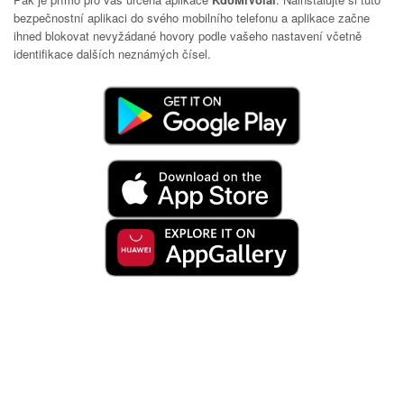
bezpečnostní aplikaci do svého mobilního telefonu a aplikace začne
ihned blokovat nevyžádané hovory podle vašeho nastavení včetně
identifikace dalších neznámých čísel.