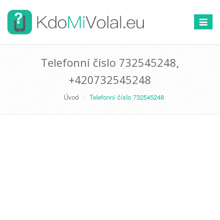
Přepno
navigac
Telefonní číslo 732545248,
+420732545248
Úvod
Telefonní číslo 732545248