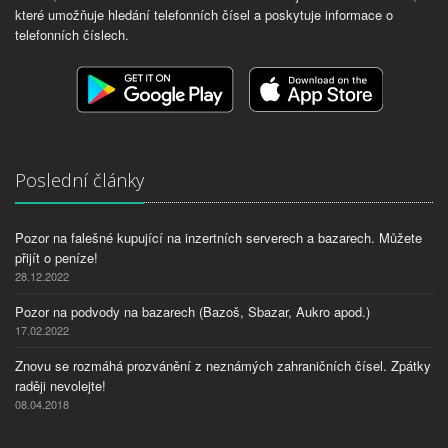
které umožňuje hledání telefonních čísel a poskytuje informace o
telefonních číslech.
Poslední články
Pozor na falešné kupující na inzertních serverech a bazarech. Můžete
přijít o peníze!
28.12.2022
Pozor na podvody na bazarech (Bazoš, Sbazar, Aukro apod.)
17.02.2022
Znovu se rozmáhá prozvánění z neznámých zahraničních čísel. Zpátky
raději nevolejte!
08.04.2018