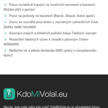
Pozor na falešné kupující na inzertních serverech a bazarech.
Můžete přijít o peníze!
Pozor na podvody na bazarech (Bazoš, Sbazar, Aukro apod.)
Znovu se rozmáhá prozvánění z neznámých zahraničních čísel.
Zpátky raději nevolejte!
Asociace malých a středních podniků žaluje Telefonní seznam
Rozesílání falešných výzev k úhradě s placeným číslem
900850555
Nedlužíte nic a přesto dostáváte SMS zprávy o nezaplaceném
dluhu?
Nevíte, kdo volal nebo kdo volá? KdoMiVolal.eu je uživatelské fórum,