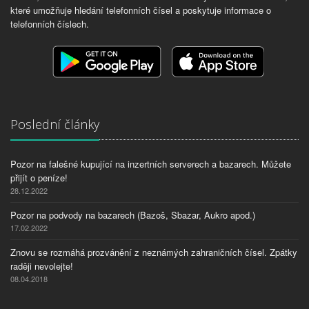
které umožňuje hledání telefonních čísel a poskytuje informace o
telefonních číslech.
Poslední články
Pozor na falešné kupující na inzertních serverech a bazarech. Můžete
přijít o peníze!
28.12.2022
Pozor na podvody na bazarech (Bazoš, Sbazar, Aukro apod.)
17.02.2022
Znovu se rozmáhá prozvánění z neznámých zahraničních čísel. Zpátky
raději nevolejte!
08.04.2018