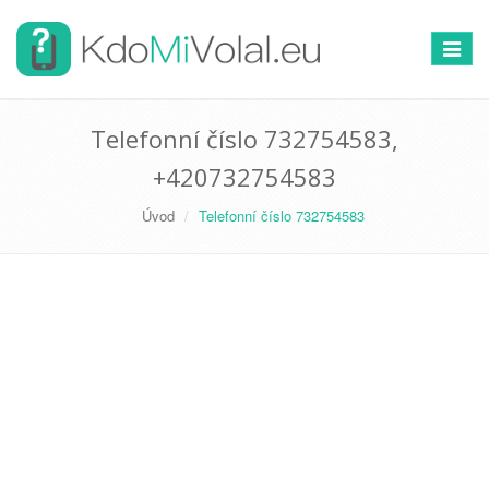
Přepno
navigac
Telefonní číslo 732754583,
+420732754583
Úvod
Telefonní číslo 732754583