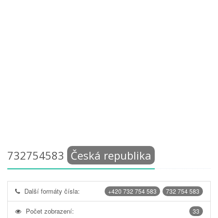
732754583
Česká republika
Další formáty čísla:
+420 732 754 583
732 754 583
Počet zobrazení:
33