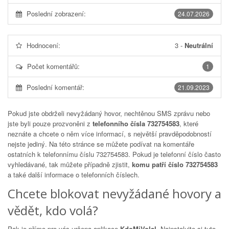
Poslední zobrazení:
24.07.2026
Hodnocení:
3
-
Neutrální
Počet komentářů:
1
Poslední komentář:
21.09.2023
Pokud jste obdrželi nevyžádaný hovor, nechtěnou SMS zprávu nebo
jste byli pouze prozvoněni z
telefonního čísla 732754583
, které
neznáte a chcete o něm více informací, s největší pravděpodobností
nejste jediný. Na této stránce se můžete podívat na komentáře
ostatních k telefonnímu číslu
732754583
. Pokud je telefonní číslo často
vyhledávané, tak můžete případně zjistit,
komu patří číslo 732754583
a také další informace o telefonních číslech.
Chcete blokovat nevyžádané hovory a
vědět, kdo volá?
Pak je přímo pro vás určena aplikace
KdoMiVolal
. Nainstalujte si tuto