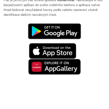
bezpečnostní aplikaci do svého mobilního telefonu a aplikace začne
ihned blokovat nevyžádané hovory podle vašeho nastavení včetně
identifikace dalších neznámých čísel.