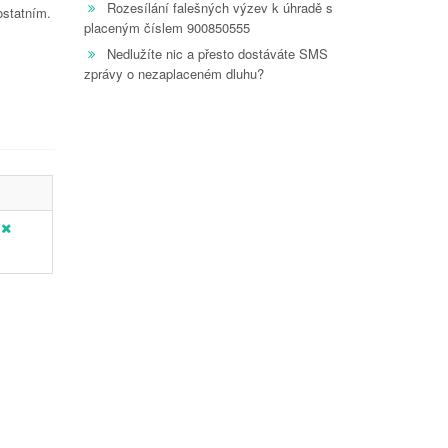
Rozesílání falešných výzev k úhradě s
ostatním.
placeným číslem 900850555
Nedlužíte nic a přesto dostáváte SMS
zprávy o nezaplaceném dluhu?