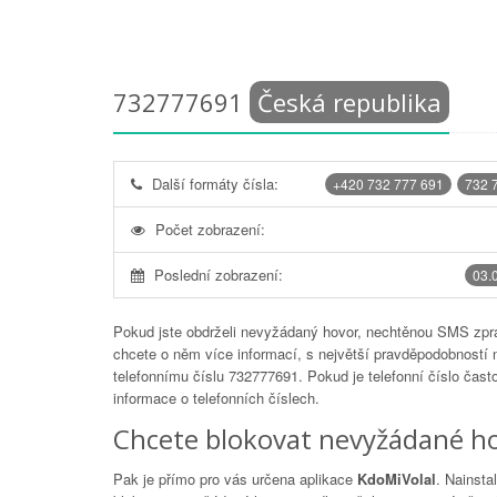
732777691
Česká republika
Další formáty čísla:
+420 732 777 691
732 
Počet zobrazení:
Poslední zobrazení:
03.
Pokud jste obdrželi nevyžádaný hovor, nechtěnou SMS zprá
chcete o něm více informací, s největší pravděpodobností 
telefonnímu číslu
732777691
. Pokud je telefonní číslo čas
informace o telefonních číslech.
Chcete blokovat nevyžádané ho
Pak je přímo pro vás určena aplikace
KdoMiVolal
. Nainsta