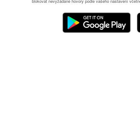
blokovat nevyžádané hovory podle vašeho nastavení včetně