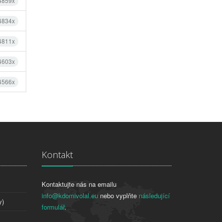
 4859x
 4834x
 4811x
 4603x
 4566x
Kontakt
Kontaktujte nás na emailu
info@kdomivolal.eu
nebo vyplňte
následující
y)
formulář
.