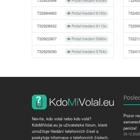
732929368
73242
Počet hledání 6308x
732684963
73240
Počet hledání 6160x
732928932
73293
Počet hledání 6110x
732922907
73221
Počet hledání 5980x
732925090
73241
Počet hledání 5764x
Posled
Pozor na 
Nevíte, kdo volal nebo kdo volá?
serverech
KdoMiVolal.eu je uživatelské fórum, které
peníze!
umožňuje hledání telefonních čísel a
28.12.202
poskytuje informace o telefonních číslech.