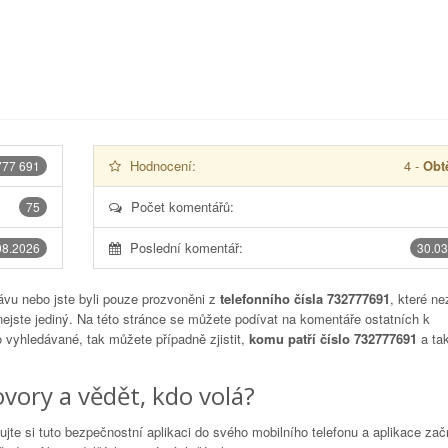
Hodnocení:
4
-
Obtě
777 691
Počet komentářů:
75
Poslední komentář:
08.2026
30.03
vu nebo jste byli pouze prozvoněni z
telefonního čísla 732777691
, které ne
nejste jediný. Na této stránce se můžete podívat na komentáře ostatních k
to vyhledávané, tak můžete případně zjistit,
komu patří číslo 732777691
a tak
vory a vědět, kdo volá?
lujte si tuto bezpečnostní aplikaci do svého mobilního telefonu a aplikace za