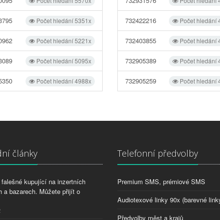
0095
732931576
Počet hledání 5570x
Počet hledání
3795
732422216
Počet hledání 5351x
Počet hledání
0962
732403855
Počet hledání 5221x
Počet hledání
3089
732905389
Počet hledání 5095x
Počet hledání
5350
732905259
Počet hledání 4988x
Počet hledání
ní články
Telefonní předvolby
falešné kupující na inzertních
Premium SMS, prémiové SMS
 a bazarech. Můžete přijít o
Audiotexové linky 90x (barevné link
2
Předvolby měst a krajů