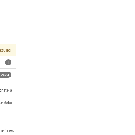
žující
1
.2024
znáte a
é další
čne ihned