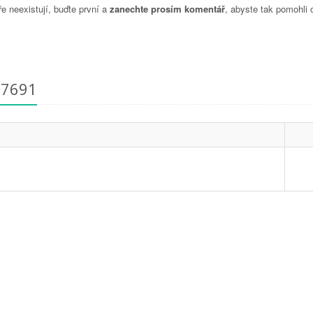
 neexistují, buďte první a
zanechte prosím komentář
, abyste tak pomohli 
77691