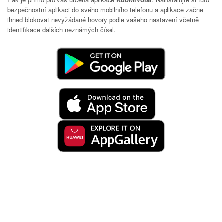
bezpečnostní aplikaci do svého mobilního telefonu a aplikace začne
ihned blokovat nevyžádané hovory podle vašeho nastavení včetně
identifikace dalších neznámých čísel.