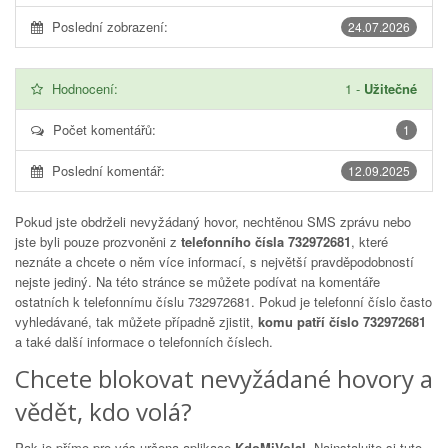
Poslední zobrazení:
24.07.2026
Hodnocení:
1
-
Užitečné
Počet komentářů:
1
Poslední komentář:
12.09.2025
Pokud jste obdrželi nevyžádaný hovor, nechtěnou SMS zprávu nebo
jste byli pouze prozvoněni z
telefonního čísla 732972681
, které
neznáte a chcete o něm více informací, s největší pravděpodobností
nejste jediný. Na této stránce se můžete podívat na komentáře
ostatních k telefonnímu číslu
732972681
. Pokud je telefonní číslo často
vyhledávané, tak můžete případně zjistit,
komu patří číslo 732972681
a také další informace o telefonních číslech.
Chcete blokovat nevyžádané hovory a
vědět, kdo volá?
Pak je přímo pro vás určena aplikace
KdoMiVolal
. Nainstalujte si tuto