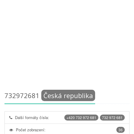
732972681
Česká republika
Další formáty čísla:
+420 732 972 681
732 972 681
Počet zobrazení:
36