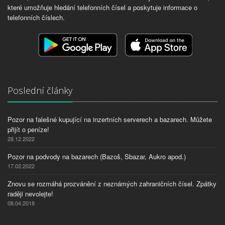
které umožňuje hledání telefonních čísel a poskytuje informace o
telefonních číslech.
Poslední články
Pozor na falešné kupující na inzertních serverech a bazarech. Můžete
přijít o peníze!
28.12.2022
Pozor na podvody na bazarech (Bazoš, Sbazar, Aukro apod.)
17.02.2022
Znovu se rozmáhá prozvánění z neznámých zahraničních čísel. Zpátky
raději nevolejte!
08.04.2018