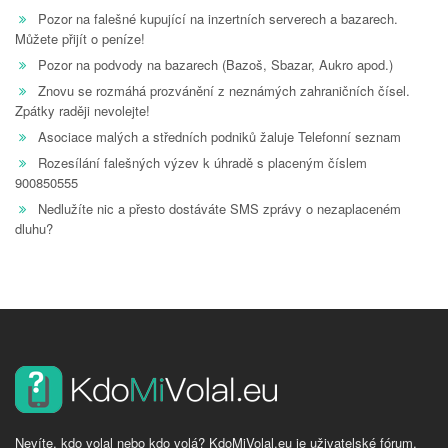
Pozor na falešné kupující na inzertních serverech a bazarech.
Můžete přijít o peníze!
Pozor na podvody na bazarech (Bazoš, Sbazar, Aukro apod.)
Znovu se rozmáhá prozvánění z neznámých zahraničních čísel.
Zpátky raději nevolejte!
Asociace malých a středních podniků žaluje Telefonní seznam
Rozesílání falešných výzev k úhradě s placeným číslem
900850555
Nedlužíte nic a přesto dostáváte SMS zprávy o nezaplaceném
dluhu?
Nevíte, kdo volal nebo kdo volá? KdoMiVolal.eu je uživatelské fórum,