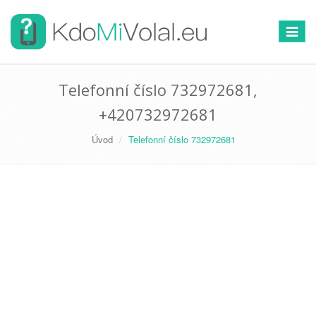
Přepno
navigac
Telefonní číslo 732972681,
+420732972681
Úvod
Telefonní číslo 732972681