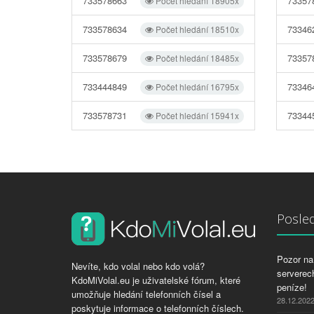
733578663
73357
Počet hledání 18905x
733578634
73346
Počet hledání 18510x
733578679
73357
Počet hledání 18485x
733444849
73346
Počet hledání 16795x
733578731
73344
Počet hledání 15941x
Posled
Pozor na 
Nevíte, kdo volal nebo kdo volá?
serverech
KdoMiVolal.eu je uživatelské fórum, které
peníze!
umožňuje hledání telefonních čísel a
28.12.202
poskytuje informace o telefonních číslech.