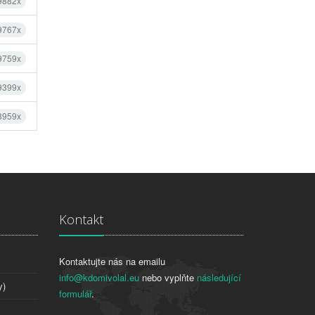
 9882x
 9767x
 9759x
 9399x
 8959x
Kontakt
Kontaktujte nás na emailu
info@kdomivolal.eu
nebo vyplňte
následující
y)
formulář
.