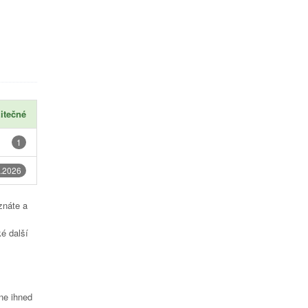
itečné
1
.2026
znáte a
é další
čne ihned