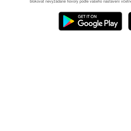
blokovat nevyžádané hovory podle vašeho nastavení včetně