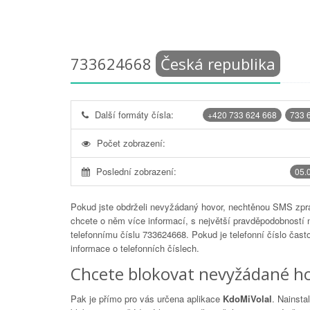
733624668
Česká republika
Další formáty čísla:
+420 733 624 668
733 
Počet zobrazení:
Poslední zobrazení:
05.
Pokud jste obdrželi nevyžádaný hovor, nechtěnou SMS zprá
chcete o něm více informací, s největší pravděpodobností 
telefonnímu číslu
733624668
. Pokud je telefonní číslo čas
informace o telefonních číslech.
Chcete blokovat nevyžádané ho
Pak je přímo pro vás určena aplikace
KdoMiVolal
. Nainsta