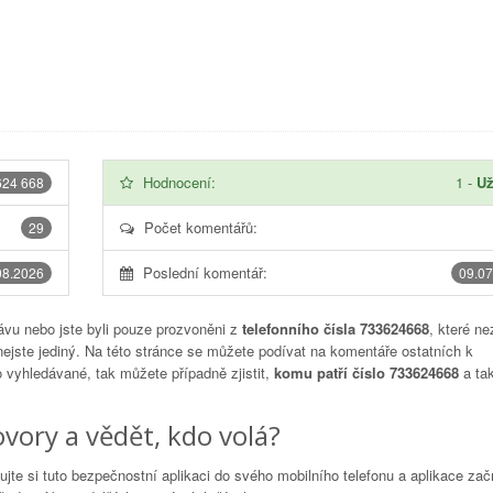
Hodnocení:
1
-
Už
624 668
Počet komentářů:
29
Poslední komentář:
08.2026
09.07
vu nebo jste byli pouze prozvoněni z
telefonního čísla 733624668
, které ne
nejste jediný. Na této stránce se můžete podívat na komentáře ostatních k
to vyhledávané, tak můžete případně zjistit,
komu patří číslo 733624668
a tak
vory a vědět, kdo volá?
lujte si tuto bezpečnostní aplikaci do svého mobilního telefonu a aplikace za