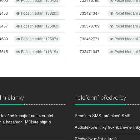
8600
733436790
Počet hledání 15642x
Počet hledání
2453
733424347
Počet hledání 13820x
Počet hledání
8457
733578709
Počet hledání 12586x
Počet hledání
4689
733462771
Počet hledání 12507x
Počet hledání
5615
733471047
Počet hledání 11619x
Počet hledání
ní články
Telefonní předvolby
falešné kupující na inzertních
Premium SMS, prémiové SMS
 a bazarech. Můžete přijít o
Audiotexové linky 90x (barevné link
2
Předvolby měst a krajů