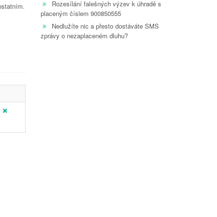
Rozesílání falešných výzev k úhradě s
ostatním.
placeným číslem 900850555
Nedlužíte nic a přesto dostáváte SMS
zprávy o nezaplaceném dluhu?