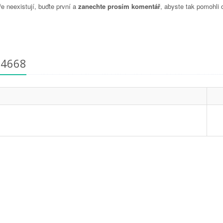
 neexistují, buďte první a
zanechte prosím komentář
, abyste tak pomohli 
24668