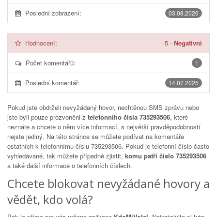
Poslední zobrazení:
03.08.2026
Hodnocení:
5
-
Negativní
Počet komentářů:
1
Poslední komentář:
14.07.2025
Pokud jste obdrželi nevyžádaný hovor, nechtěnou SMS zprávu nebo
jste byli pouze prozvoněni z
telefonního čísla 735293506
, které
neznáte a chcete o něm více informací, s největší pravděpodobností
nejste jediný. Na této stránce se můžete podívat na komentáře
ostatních k telefonnímu číslu
735293506
. Pokud je telefonní číslo často
vyhledávané, tak můžete případně zjistit,
komu patří číslo 735293506
a také další informace o telefonních číslech.
Chcete blokovat nevyžádané hovory a
vědět, kdo volá?
Pak je přímo pro vás určena aplikace
KdoMiVolal
. Nainstalujte si tuto