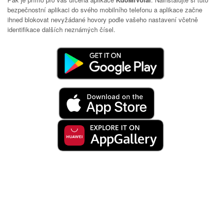
bezpečnostní aplikaci do svého mobilního telefonu a aplikace začne
ihned blokovat nevyžádané hovory podle vašeho nastavení včetně
identifikace dalších neznámých čísel.