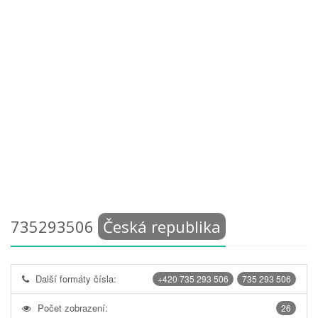
735293506
Česká republika
Další formáty čísla:
+420 735 293 506
735 293 506
Počet zobrazení:
26