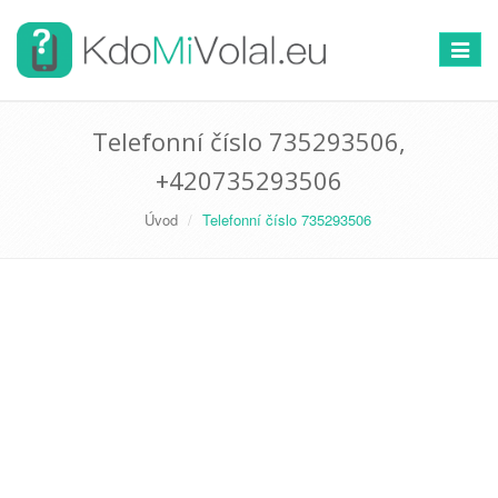
Přepno
navigac
Telefonní číslo 735293506,
+420735293506
Úvod
Telefonní číslo 735293506