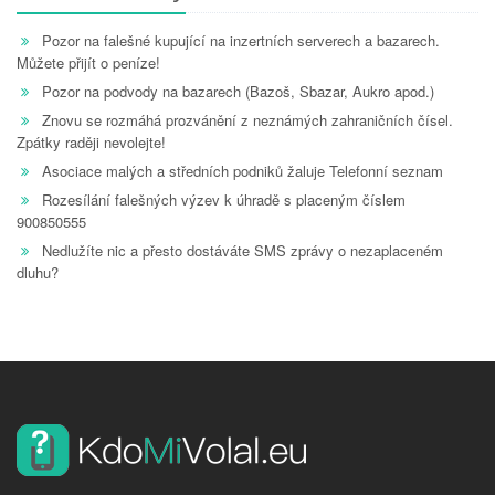
Pozor na falešné kupující na inzertních serverech a bazarech.
Můžete přijít o peníze!
Pozor na podvody na bazarech (Bazoš, Sbazar, Aukro apod.)
Znovu se rozmáhá prozvánění z neznámých zahraničních čísel.
Zpátky raději nevolejte!
Asociace malých a středních podniků žaluje Telefonní seznam
Rozesílání falešných výzev k úhradě s placeným číslem
900850555
Nedlužíte nic a přesto dostáváte SMS zprávy o nezaplaceném
dluhu?