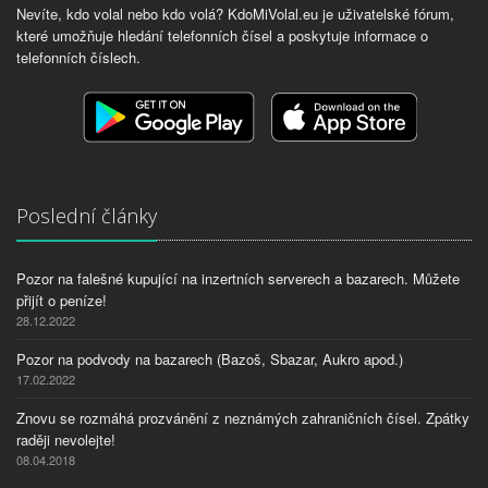
Nevíte, kdo volal nebo kdo volá? KdoMiVolal.eu je uživatelské fórum,
které umožňuje hledání telefonních čísel a poskytuje informace o
telefonních číslech.
Poslední články
Pozor na falešné kupující na inzertních serverech a bazarech. Můžete
přijít o peníze!
28.12.2022
Pozor na podvody na bazarech (Bazoš, Sbazar, Aukro apod.)
17.02.2022
Znovu se rozmáhá prozvánění z neznámých zahraničních čísel. Zpátky
raději nevolejte!
08.04.2018