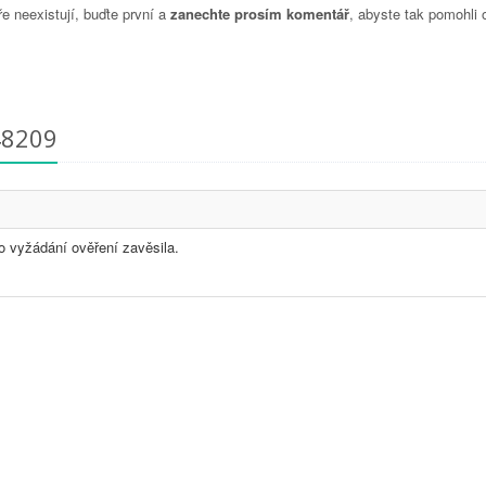
 neexistují, buďte první a
zanechte prosím komentář
, abyste tak pomohli 
48209
 vyžádání ověření zavěsila.