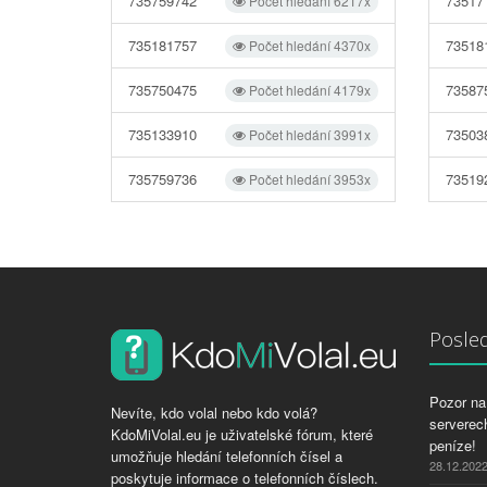
735759742
73517
Počet hledání 6217x
735181757
73518
Počet hledání 4370x
735750475
73587
Počet hledání 4179x
735133910
73503
Počet hledání 3991x
735759736
73519
Počet hledání 3953x
Posled
Pozor na 
Nevíte, kdo volal nebo kdo volá?
serverech
KdoMiVolal.eu je uživatelské fórum, které
peníze!
umožňuje hledání telefonních čísel a
28.12.202
poskytuje informace o telefonních číslech.