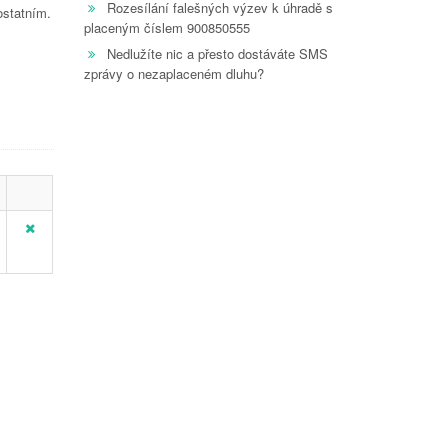
Rozesílání falešných výzev k úhradě s
ostatním.
placeným číslem 900850555
Nedlužíte nic a přesto dostáváte SMS
zprávy o nezaplaceném dluhu?