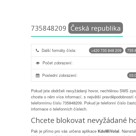
735848209
Česká republika
Další formáty čísla:
+420 735 848 209
735 
Počet zobrazení:
Poslední zobrazení:
03.
Pokud jste obdrželi nevyžádaný hovor, nechtěnou SMS zprá
chcete o něm více informací, s největší pravděpodobností 
telefonnímu číslu
735848209
. Pokud je telefonní číslo čas
informace o telefonních číslech.
Chcete blokovat nevyžádané ho
Pak je přímo pro vás určena aplikace
KdoMiVolal
. Nainsta