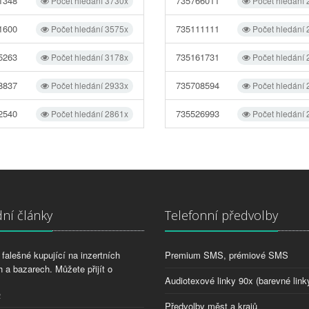
1348
735766011
Počet hledání 3730x
Počet hledání
1600
735111111
Počet hledání 3575x
Počet hledání
5263
735161731
Počet hledání 3178x
Počet hledání
8837
735708594
Počet hledání 2933x
Počet hledání
2540
735526993
Počet hledání 2861x
Počet hledání
ní články
Telefonní předvolby
falešné kupující na inzertních
Premium SMS, prémiové SMS
 a bazarech. Můžete přijít o
Audiotexové linky 90x (barevné link
2
Předvolby měst a krajů