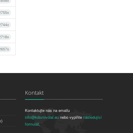
 2858x
 2755x
 2744x
 2718x
 2657x
Kontakt
Kontaktujte nás na emailu
info@kdomivolal.eu
nebo vyplňte
následující
y)
formulář
.