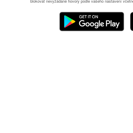
blokovat nevyžádané hovory podle vašeho nastavení včetně