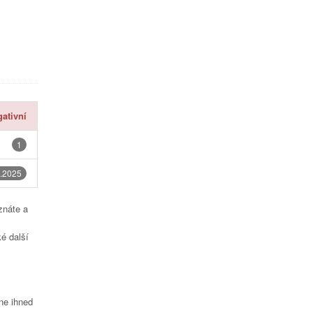
ativní
1
.2025
znáte a
é další
čne ihned