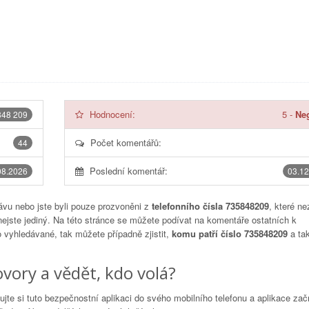
Hodnocení:
5
-
Neg
848 209
Počet komentářů:
44
Poslední komentář:
08.2026
03.12
vu nebo jste byli pouze prozvoněni z
telefonního čísla 735848209
, které ne
nejste jediný. Na této stránce se můžete podívat na komentáře ostatních k
to vyhledávané, tak můžete případně zjistit,
komu patří číslo 735848209
a tak
vory a vědět, kdo volá?
lujte si tuto bezpečnostní aplikaci do svého mobilního telefonu a aplikace za