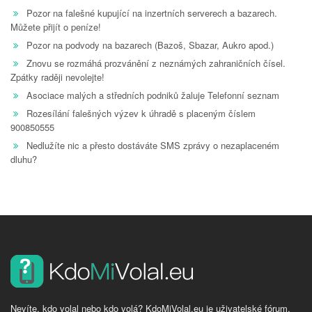
Pozor na falešné kupující na inzertních serverech a bazarech.
Můžete přijít o peníze!
Pozor na podvody na bazarech (Bazoš, Sbazar, Aukro apod.)
Znovu se rozmáhá prozvánění z neznámých zahraničních čísel.
Zpátky raději nevolejte!
Asociace malých a středních podniků žaluje Telefonní seznam
Rozesílání falešných výzev k úhradě s placeným číslem
900850555
Nedlužíte nic a přesto dostáváte SMS zprávy o nezaplaceném
dluhu?
Nevíte, kdo volal nebo kdo volá? KdoMiVolal.eu je uživatelské fórum,