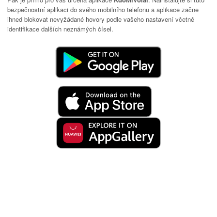
bezpečnostní aplikaci do svého mobilního telefonu a aplikace začne
ihned blokovat nevyžádané hovory podle vašeho nastavení včetně
identifikace dalších neznámých čísel.