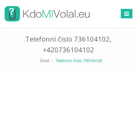
Přepno
navigac
Telefonní číslo 736104102,
+420736104102
Úvod
Telefonní číslo 736104102