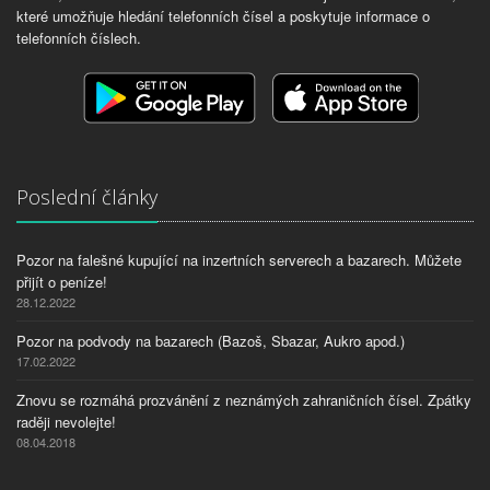
které umožňuje hledání telefonních čísel a poskytuje informace o
telefonních číslech.
Poslední články
Pozor na falešné kupující na inzertních serverech a bazarech. Můžete
přijít o peníze!
28.12.2022
Pozor na podvody na bazarech (Bazoš, Sbazar, Aukro apod.)
17.02.2022
Znovu se rozmáhá prozvánění z neznámých zahraničních čísel. Zpátky
raději nevolejte!
08.04.2018