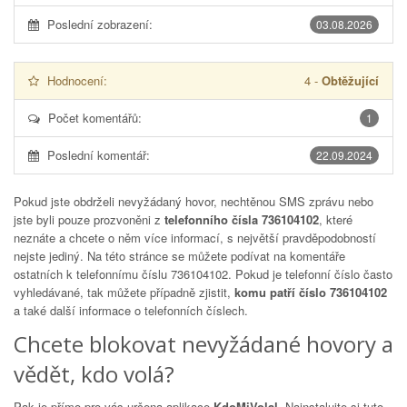
Poslední zobrazení:
03.08.2026
Hodnocení:
4
-
Obtěžující
Počet komentářů:
1
Poslední komentář:
22.09.2024
Pokud jste obdrželi nevyžádaný hovor, nechtěnou SMS zprávu nebo
jste byli pouze prozvoněni z
telefonního čísla 736104102
, které
neznáte a chcete o něm více informací, s největší pravděpodobností
nejste jediný. Na této stránce se můžete podívat na komentáře
ostatních k telefonnímu číslu
736104102
. Pokud je telefonní číslo často
vyhledávané, tak můžete případně zjistit,
komu patří číslo 736104102
a také další informace o telefonních číslech.
Chcete blokovat nevyžádané hovory a
vědět, kdo volá?
Pak je přímo pro vás určena aplikace
KdoMiVolal
. Nainstalujte si tuto