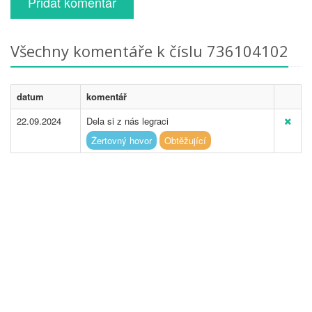
Přidat komentář
Všechny komentáře k číslu 736104102
datum
komentář
22.09.2024
Dela si z nás legraci
Žertovný hovor
Obtěžující