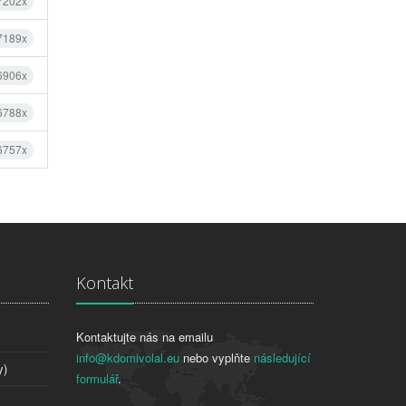
 7202x
 7189x
 6906x
 6788x
 6757x
Kontakt
Kontaktujte nás na emailu
info@kdomivolal.eu
nebo vyplňte
následující
y)
formulář
.