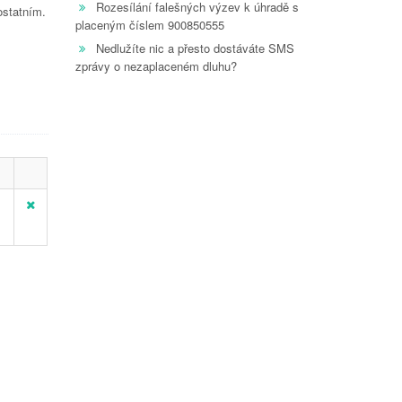
Rozesílání falešných výzev k úhradě s
ostatním.
placeným číslem 900850555
Nedlužíte nic a přesto dostáváte SMS
zprávy o nezaplaceném dluhu?