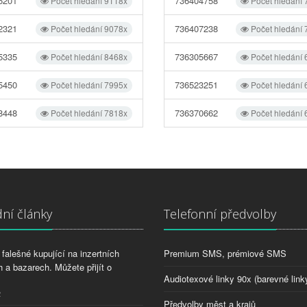
5201
736404758
Počet hledání 9118x
Počet hledání
2321
736407238
Počet hledání 9078x
Počet hledání
5335
736305667
Počet hledání 8468x
Počet hledání
5450
736523251
Počet hledání 7995x
Počet hledání
8448
736370662
Počet hledání 7818x
Počet hledání
ní články
Telefonní předvolby
falešné kupující na inzertních
Premium SMS, prémiové SMS
 a bazarech. Můžete přijít o
Audiotexové linky 90x (barevné link
2
Předvolby měst a krajů