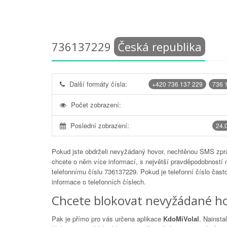
736137229
Česká republika
Další formáty čísla:
+420 736 137 229
736 
Počet zobrazení:
Poslední zobrazení:
24.
Pokud jste obdrželi nevyžádaný hovor, nechtěnou SMS zprá
chcete o něm více informací, s největší pravděpodobností 
telefonnímu číslu
736137229
. Pokud je telefonní číslo čas
informace o telefonních číslech.
Chcete blokovat nevyžádané ho
Pak je přímo pro vás určena aplikace
KdoMiVolal
. Nainsta