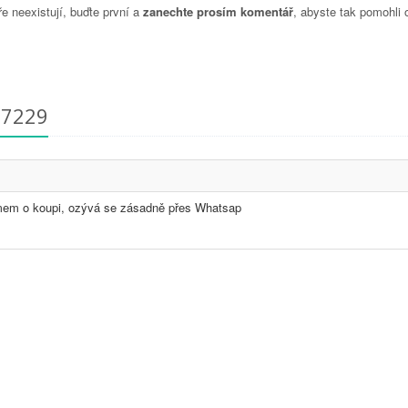
 neexistují, buďte první a
zanechte prosím komentář
, abyste tak pomohli 
37229
jmem o koupi, ozývá se zásadně přes Whatsap