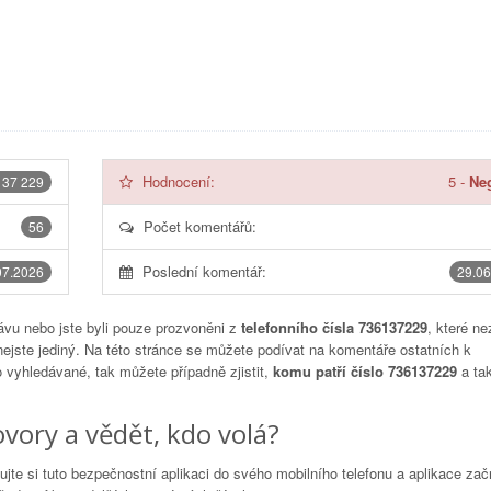
Hodnocení:
5
-
Neg
137 229
Počet komentářů:
56
Poslední komentář:
07.2026
29.06
vu nebo jste byli pouze prozvoněni z
telefonního čísla 736137229
, které ne
nejste jediný. Na této stránce se můžete podívat na komentáře ostatních k
to vyhledávané, tak můžete případně zjistit,
komu patří číslo 736137229
a tak
vory a vědět, kdo volá?
lujte si tuto bezpečnostní aplikaci do svého mobilního telefonu a aplikace za