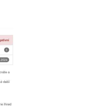
ativní
1
.2024
znáte a
é další
čne ihned