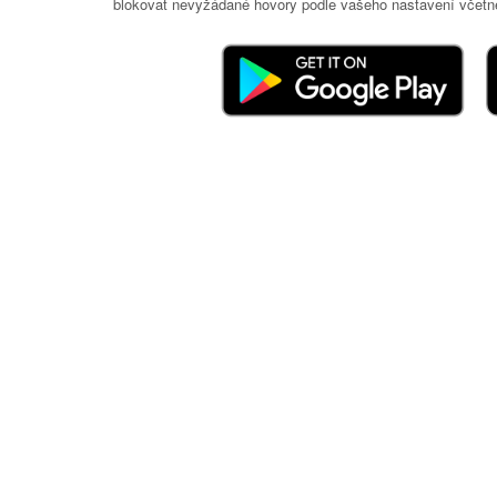
blokovat nevyžádané hovory podle vašeho nastavení včetně