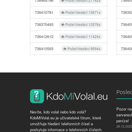
736465796
73640
Počet hledání 21762x
736410781
73630
Počet hledání 13671x
736370493
73640
Počet hledání 12576x
736412612
73640
Počet hledání 11424x
736410593
73640
Počet hledání 9594x
Posled
Pozor na 
Nevíte, kdo volal nebo kdo volá?
serverech
KdoMiVolal.eu je uživatelské fórum, které
peníze!
umožňuje hledání telefonních čísel a
28.12.202
poskytuje informace o telefonních číslech.