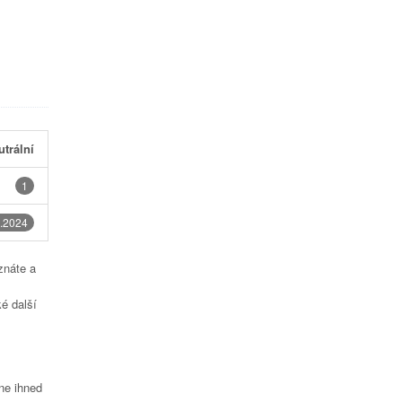
utrální
1
.2024
znáte a
é další
čne ihned