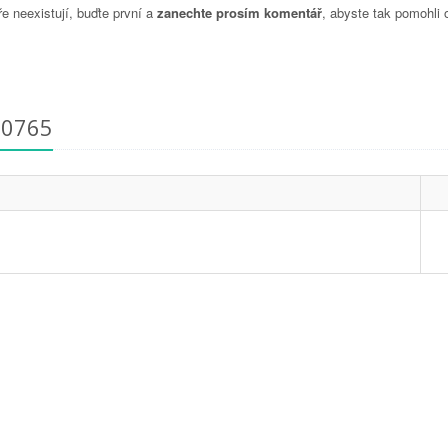
 neexistují, buďte první a
zanechte prosím komentář
, abyste tak pomohli 
70765