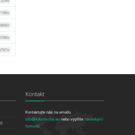
 7209x
 7196x
 6906x
 6799x
 6757x
Kontakt
Kontaktujte nás na emailu
info@kdomivolal.eu
nebo vyplňte
následující
y)
formulář
.