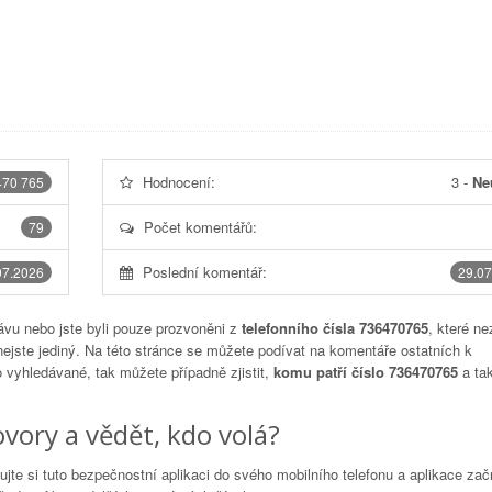
Hodnocení:
3
-
Ne
470 765
Počet komentářů:
79
Poslední komentář:
07.2026
29.07
vu nebo jste byli pouze prozvoněni z
telefonního čísla 736470765
, které ne
nejste jediný. Na této stránce se můžete podívat na komentáře ostatních k
to vyhledávané, tak můžete případně zjistit,
komu patří číslo 736470765
a tak
vory a vědět, kdo volá?
lujte si tuto bezpečnostní aplikaci do svého mobilního telefonu a aplikace za