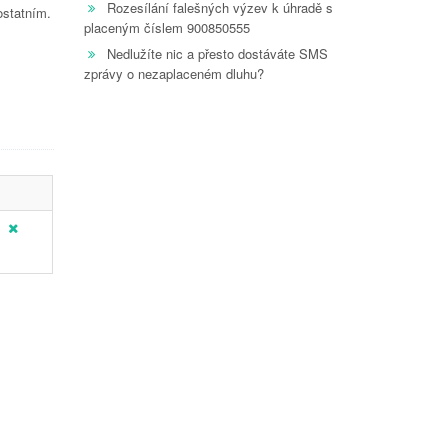
Rozesílání falešných výzev k úhradě s
ostatním.
placeným číslem 900850555
Nedlužíte nic a přesto dostáváte SMS
zprávy o nezaplaceném dluhu?