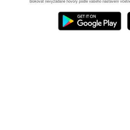
blokovat nevyžádané hovory podle vašeho nastavení včetně