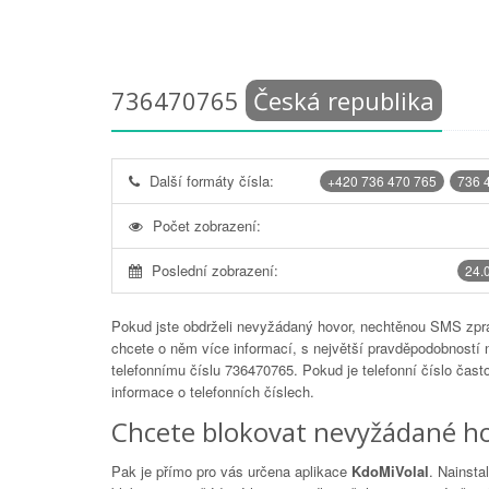
736470765
Česká republika
Další formáty čísla:
+420 736 470 765
736 
Počet zobrazení:
Poslední zobrazení:
24.
Pokud jste obdrželi nevyžádaný hovor, nechtěnou SMS zprá
chcete o něm více informací, s největší pravděpodobností 
telefonnímu číslu
736470765
. Pokud je telefonní číslo čas
informace o telefonních číslech.
Chcete blokovat nevyžádané ho
Pak je přímo pro vás určena aplikace
KdoMiVolal
. Nainsta