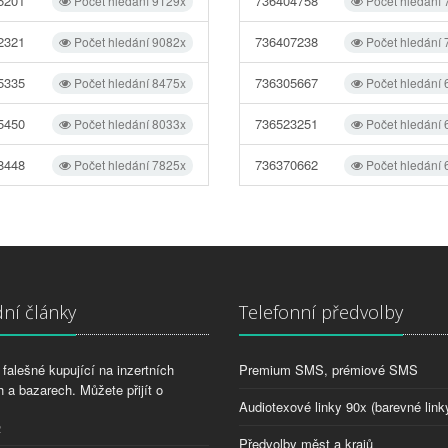
5201
736404758
Počet hledání 9129x
Počet hledání
2321
736407238
Počet hledání 9082x
Počet hledání
5335
736305667
Počet hledání 8475x
Počet hledání
5450
736523251
Počet hledání 8033x
Počet hledání
8448
736370662
Počet hledání 7825x
Počet hledání
ní články
Telefonní předvolby
falešné kupující na inzertních
Premium SMS, prémiové SMS
 a bazarech. Můžete přijít o
Audiotexové linky 90x (barevné link
2
Předvolby měst a krajů