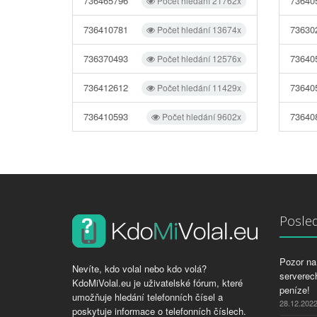
736465796
73640
Počet hledání 21762x
736410781
73630
Počet hledání 13674x
736370493
73640
Počet hledání 12576x
736412612
73640
Počet hledání 11429x
736410593
73640
Počet hledání 9602x
Posled
Pozor na 
Nevíte, kdo volal nebo kdo volá?
serverech
KdoMiVolal.eu je uživatelské fórum, které
peníze!
umožňuje hledání telefonních čísel a
28.12.202
poskytuje informace o telefonních číslech.