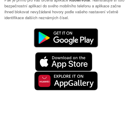
bezpečnostní aplikaci do svého mobilního telefonu a aplikace začne
ihned blokovat nevyžádané hovory podle vašeho nastavení včetně
identifikace dalších neznámých čísel.