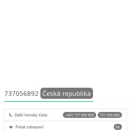
737056892
Česká republika
Další formáty čísla:
+420 737 056 892
737 056 892
Počet zobrazení:
66