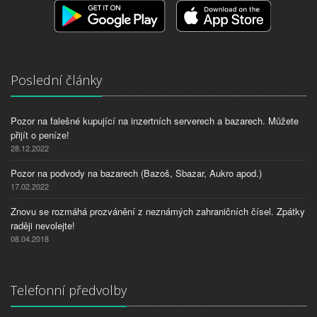
Poslední články
Pozor na falešné kupující na inzertních serverech a bazarech. Můžete
přijít o peníze!
28.12.2022
Pozor na podvody na bazarech (Bazoš, Sbazar, Aukro apod.)
17.02.2022
Znovu se rozmáhá prozvánění z neznámých zahraničních čísel. Zpátky
raději nevolejte!
08.04.2018
Telefonní předvolby