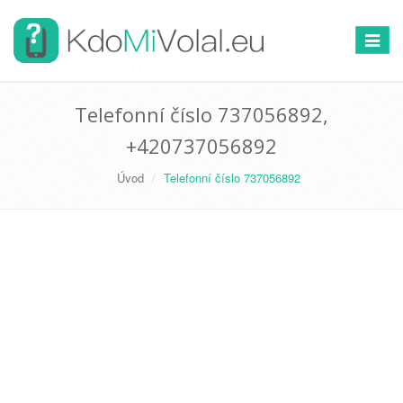
Přepno
navigac
Telefonní číslo 737056892,
+420737056892
Úvod
Telefonní číslo 737056892