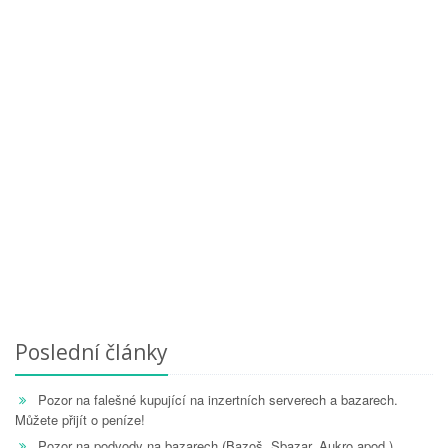
Poslední články
Pozor na falešné kupující na inzertních serverech a bazarech.
Můžete přijít o peníze!
Pozor na podvody na bazarech (Bazoš, Sbazar, Aukro apod.)