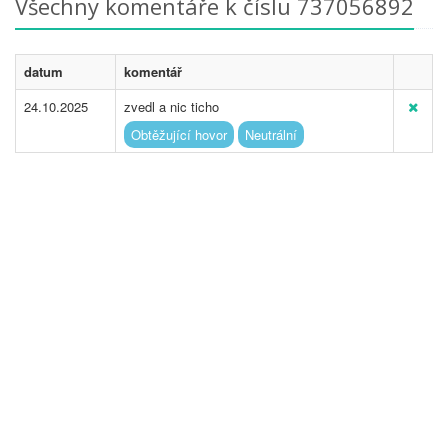
Všechny komentáře k číslu 737056892
datum
komentář
24.10.2025
zvedl a nic ticho
Obtěžující hovor
Neutrální