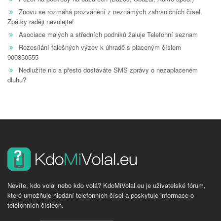
Znovu se rozmáhá prozvánění z neznámých zahraničních čísel.
Zpátky raději nevolejte!
Asociace malých a středních podniků žaluje Telefonní seznam
Rozesílání falešných výzev k úhradě s placeným číslem
900850555
Nedlužíte nic a přesto dostáváte SMS zprávy o nezaplaceném
dluhu?
Nevíte, kdo volal nebo kdo volá? KdoMiVolal.eu je uživatelské fórum,
které umožňuje hledání telefonních čísel a poskytuje informace o
telefonních číslech.