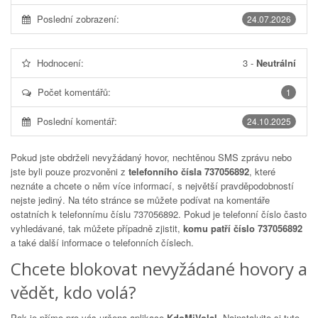
Poslední zobrazení:
24.07.2026
Hodnocení:
3
-
Neutrální
Počet komentářů:
1
Poslední komentář:
24.10.2025
Pokud jste obdrželi nevyžádaný hovor, nechtěnou SMS zprávu nebo
jste byli pouze prozvoněni z
telefonního čísla 737056892
, které
neznáte a chcete o něm více informací, s největší pravděpodobností
nejste jediný. Na této stránce se můžete podívat na komentáře
ostatních k telefonnímu číslu
737056892
. Pokud je telefonní číslo často
vyhledávané, tak můžete případně zjistit,
komu patří číslo 737056892
a také další informace o telefonních číslech.
Chcete blokovat nevyžádané hovory a
vědět, kdo volá?
Pak je přímo pro vás určena aplikace
KdoMiVolal
. Nainstalujte si tuto