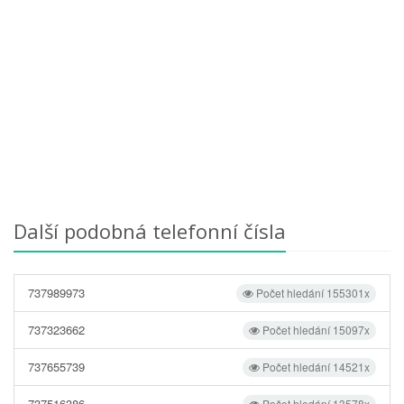
Další podobná telefonní čísla
737989973
Počet hledání 155301x
737323662
Počet hledání 15097x
737655739
Počet hledání 14521x
737516386
Počet hledání 13578x