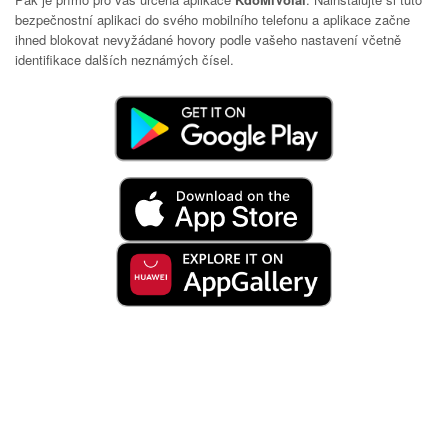
bezpečnostní aplikaci do svého mobilního telefonu a aplikace začne
ihned blokovat nevyžádané hovory podle vašeho nastavení včetně
identifikace dalších neznámých čísel.