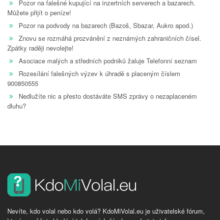
Pozor na falešné kupující na inzertních serverech a bazarech.
Můžete přijít o peníze!
Pozor na podvody na bazarech (Bazoš, Sbazar, Aukro apod.)
Znovu se rozmáhá prozvánění z neznámých zahraničních čísel.
Zpátky raději nevolejte!
Asociace malých a středních podniků žaluje Telefonní seznam
Rozesílání falešných výzev k úhradě s placeným číslem
900850555
Nedlužíte nic a přesto dostáváte SMS zprávy o nezaplaceném
dluhu?
Nevíte, kdo volal nebo kdo volá? KdoMiVolal.eu je uživatelské fórum,