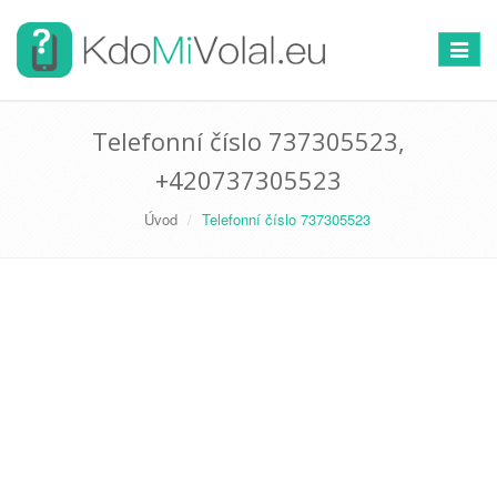
Přepno
navigac
Telefonní číslo 737305523,
+420737305523
Úvod
Telefonní číslo 737305523