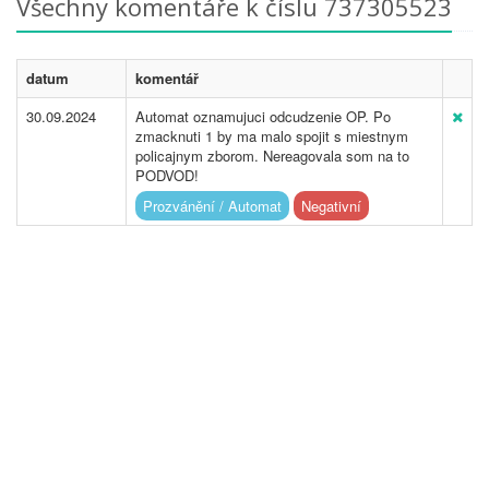
Všechny komentáře k číslu 737305523
datum
komentář
30.09.2024
Automat oznamujuci odcudzenie OP. Po
zmacknuti 1 by ma malo spojit s miestnym
policajnym zborom. Nereagovala som na to
PODVOD!
Prozvánění / Automat
Negativní