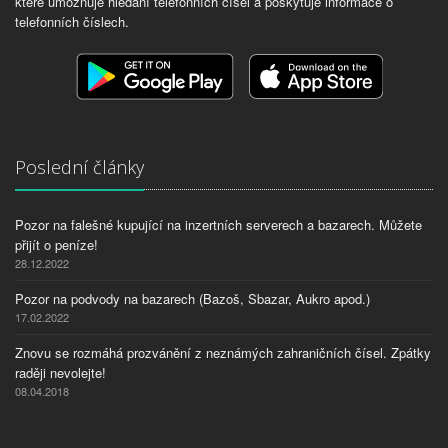
které umožňuje hledání telefonních čísel a poskytuje informace o
telefonních číslech.
Poslední články
Pozor na falešné kupující na inzertních serverech a bazarech. Můžete
přijít o peníze!
28.12.2022
Pozor na podvody na bazarech (Bazoš, Sbazar, Aukro apod.)
17.02.2022
Znovu se rozmáhá prozvánění z neznámých zahraničních čísel. Zpátky
raději nevolejte!
08.04.2018