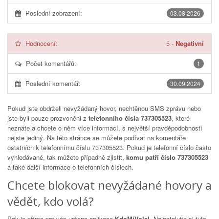
Poslední zobrazení:
03.08.2026
Hodnocení:
5
-
Negativní
Počet komentářů:
1
Poslední komentář:
30.09.2024
Pokud jste obdrželi nevyžádaný hovor, nechtěnou SMS zprávu nebo
jste byli pouze prozvoněni z
telefonního čísla 737305523
, které
neznáte a chcete o něm více informací, s největší pravděpodobností
nejste jediný. Na této stránce se můžete podívat na komentáře
ostatních k telefonnímu číslu
737305523
. Pokud je telefonní číslo často
vyhledávané, tak můžete případně zjistit,
komu patří číslo 737305523
a také další informace o telefonních číslech.
Chcete blokovat nevyžádané hovory a
vědět, kdo volá?
Pak je přímo pro vás určena aplikace
KdoMiVolal
. Nainstalujte si tuto