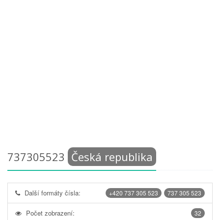
737305523
Česká republika
Další formáty čísla:
+420 737 305 523
737 305 523
Počet zobrazení:
32