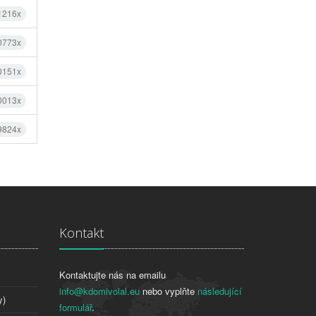
1216x
0773x
0151x
0013x
 9824x
Kontakt
Kontaktujte nás na emailu
info@kdomivolal.eu
nebo vyplňte
následující
y)
formulář
.