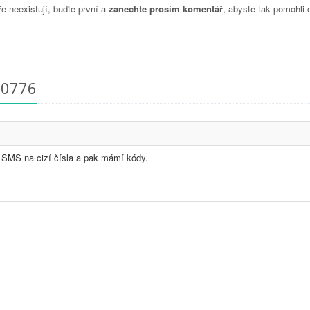
 neexistují, buďte první a
zanechte prosím komentář
, abyste tak pomohli 
10776
í SMS na cizí čísla a pak mámí kódy.