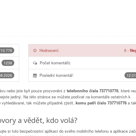
Hodnocení:
5
-
Neg
710 776
Počet komentářů:
1238
Poslední komentář:
08.2026
12.01
vu nebo jste byli pouze prozvoněni z
telefonního čísla 737710776
, které ne
nejste jediný. Na této stránce se můžete podívat na komentáře ostatních k
to vyhledávané, tak můžete případně zjistit,
komu patří číslo 737710776
a tak
vory a vědět, kdo volá?
lujte si tuto bezpečnostní aplikaci do svého mobilního telefonu a aplikace za