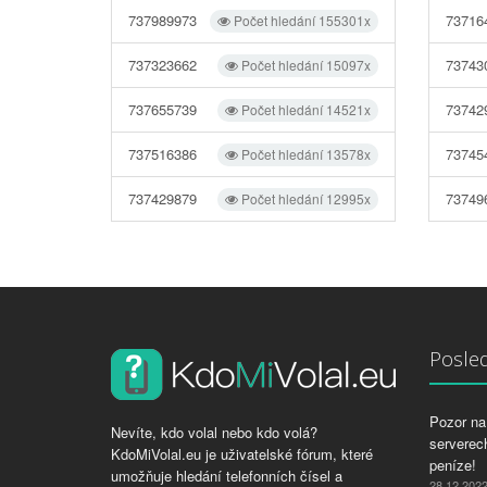
737989973
73716
Počet hledání 155301x
737323662
73743
Počet hledání 15097x
737655739
73742
Počet hledání 14521x
737516386
73745
Počet hledání 13578x
737429879
73749
Počet hledání 12995x
Posled
Pozor na 
Nevíte, kdo volal nebo kdo volá?
serverech
KdoMiVolal.eu je uživatelské fórum, které
peníze!
umožňuje hledání telefonních čísel a
28.12.202