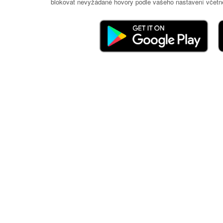
blokovat nevyžádané hovory podle vašeho nastavení včetně