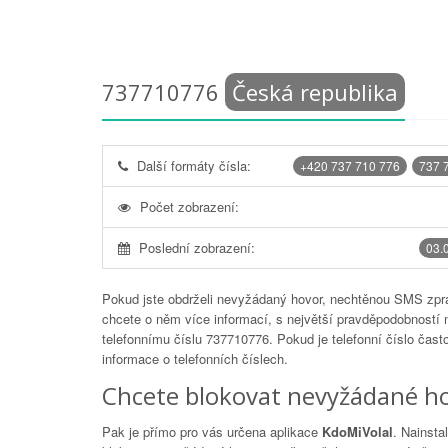
737710776
Česká republika
Další formáty čísla:
+420 737 710 776
737 
Počet zobrazení:
Poslední zobrazení:
03.
Pokud jste obdrželi nevyžádaný hovor, nechtěnou SMS zprá
chcete o něm více informací, s největší pravděpodobností 
telefonnímu číslu
737710776
. Pokud je telefonní číslo čas
informace o telefonních číslech.
Chcete blokovat nevyžádané ho
Pak je přímo pro vás určena aplikace
KdoMiVolal
. Nainsta