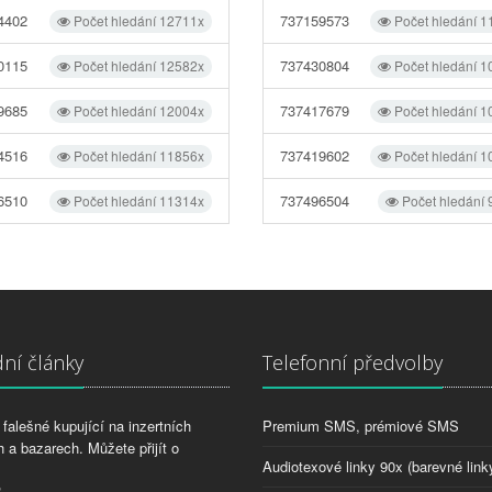
4402
737159573
Počet hledání 12711x
Počet hledání 1
0115
737430804
Počet hledání 12582x
Počet hledání 1
9685
737417679
Počet hledání 12004x
Počet hledání 1
4516
737419602
Počet hledání 11856x
Počet hledání 1
6510
737496504
Počet hledání 11314x
Počet hledání
ní články
Telefonní předvolby
falešné kupující na inzertních
Premium SMS, prémiové SMS
 a bazarech. Můžete přijít o
Audiotexové linky 90x (barevné link
2