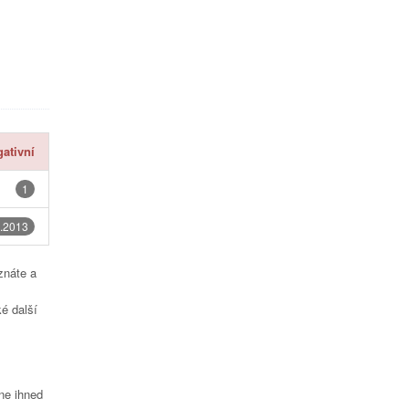
ativní
1
.2013
znáte a
é další
čne ihned