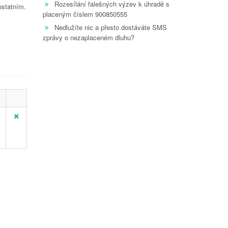
Rozesílání falešných výzev k úhradě s
ostatním.
placeným číslem 900850555
Nedlužíte nic a přesto dostáváte SMS
zprávy o nezaplaceném dluhu?