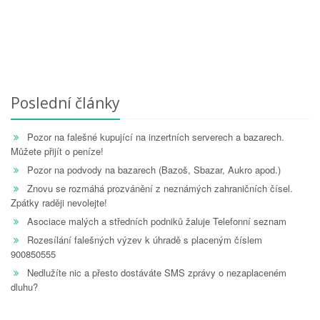
Poslední články
Pozor na falešné kupující na inzertních serverech a bazarech.
Můžete přijít o peníze!
Pozor na podvody na bazarech (Bazoš, Sbazar, Aukro apod.)
Znovu se rozmáhá prozvánění z neznámých zahraničních čísel.
Zpátky raději nevolejte!
Asociace malých a středních podniků žaluje Telefonní seznam
Rozesílání falešných výzev k úhradě s placeným číslem
900850555
Nedlužíte nic a přesto dostáváte SMS zprávy o nezaplaceném
dluhu?