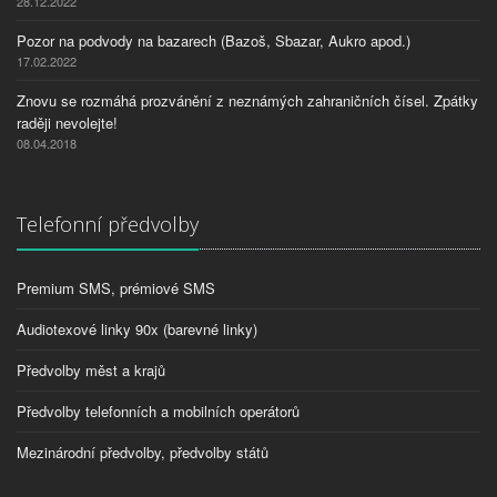
28.12.2022
Pozor na podvody na bazarech (Bazoš, Sbazar, Aukro apod.)
17.02.2022
Znovu se rozmáhá prozvánění z neznámých zahraničních čísel. Zpátky
raději nevolejte!
08.04.2018
Telefonní předvolby
Premium SMS, prémiové SMS
Audiotexové linky 90x (barevné linky)
Předvolby měst a krajů
Předvolby telefonních a mobilních operátorů
Mezinárodní předvolby, předvolby států