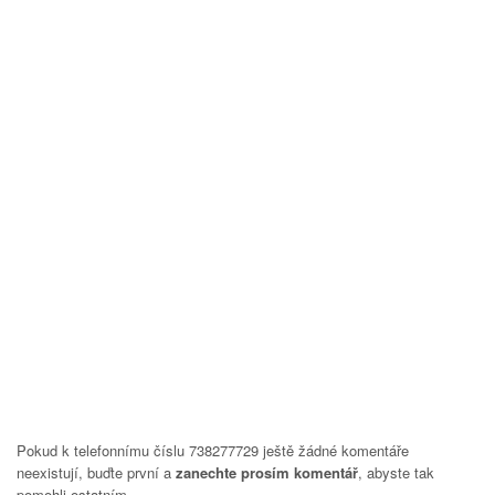
Pokud k telefonnímu číslu 738277729 ještě žádné komentáře
neexistují, buďte první a
zanechte prosím komentář
, abyste tak
pomohli ostatním.