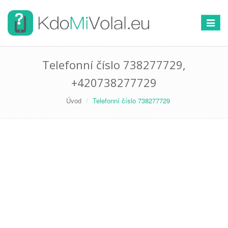
Přepno
navigac
Telefonní číslo 738277729,
+420738277729
Úvod
Telefonní číslo 738277729