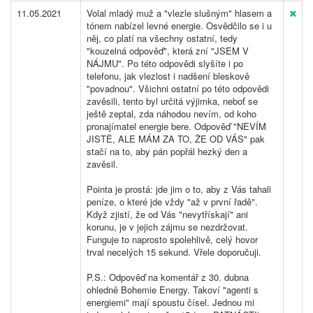
11.05.2021
Volal mladý muž a "vlezle slušným" hlasem a
tónem nabízel levné energie. Osvědčilo se i u
něj, co platí na všechny ostatní, tedy
"kouzelná odpověď", která zní "JSEM V
NÁJMU". Po této odpovědi slyšíte i po
telefonu, jak vlezlost i nadšení bleskově
"povadnou". Všichni ostatní po této odpovědi
zavěsili, tento byl určitá výjimka, neboť se
ještě zeptal, zda náhodou nevím, od koho
pronajímatel energie bere. Odpověď "NEVÍM
JISTĚ, ALE MÁM ZA TO, ŽE OD VÁS" pak
stačí na to, aby pán popřál hezký den a
zavěsil.
Pointa je prostá: jde jim o to, aby z Vás tahali
peníze, o které jde vždy "až v první řadě".
Když zjistí, že od Vás "nevytřískají" ani
korunu, je v jejich zájmu se nezdržovat.
Funguje to naprosto spolehlivě, celý hovor
trval necelých 15 sekund. Vřele doporučuji.
P.S.: Odpověď na komentář z 30. dubna
ohledně Bohemie Energy. Takoví "agenti s
energiemi" mají spoustu čísel. Jednou mi