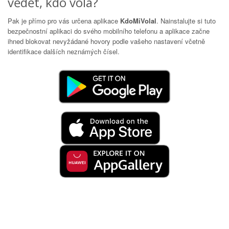
vědět, kdo volá?
Pak je přímo pro vás určena aplikace
KdoMiVolal
. Nainstalujte si tuto
bezpečnostní aplikaci do svého mobilního telefonu a aplikace začne
ihned blokovat nevyžádané hovory podle vašeho nastavení včetně
identifikace dalších neznámých čísel.