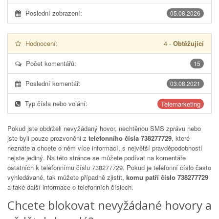
Poslední zobrazení:
05.08.2026
Hodnocení:
4
-
Obtěžující
Počet komentářů:
15
Poslední komentář:
03.08.2021
Typ čísla nebo volání:
Telemarketing
Pokud jste obdrželi nevyžádaný hovor, nechtěnou SMS zprávu nebo
jste byli pouze prozvoněni z
telefonního čísla 738277729
, které
neznáte a chcete o něm více informací, s největší pravděpodobností
nejste jediný. Na této stránce se můžete podívat na komentáře
ostatních k telefonnímu číslu
738277729
. Pokud je telefonní číslo často
vyhledávané, tak můžete případně zjistit,
komu patří číslo 738277729
a také další informace o telefonních číslech.
Chcete blokovat nevyžádané hovory a