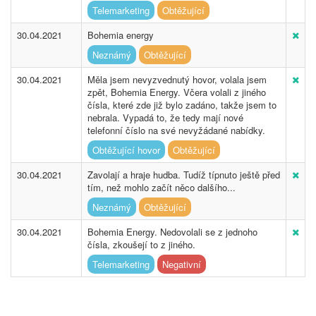
Telemarketing
Obtěžující
30.04.2021
Bohemia energy
Neznámý
Obtěžující
30.04.2021
Měla jsem nevyzvednutý hovor, volala jsem
zpět, Bohemia Energy. Včera volali z jiného
čísla, které zde již bylo zadáno, takže jsem to
nebrala. Vypadá to, že tedy mají nové
telefonní číslo na své nevyžádané nabídky.
Obtěžující hovor
Obtěžující
30.04.2021
Zavolají a hraje hudba. Tudíž típnuto ještě před
tím, než mohlo začít něco dalšího...
Neznámý
Obtěžující
30.04.2021
Bohemia Energy. Nedovolali se z jednoho
čísla, zkoušejí to z jiného.
Telemarketing
Negativní