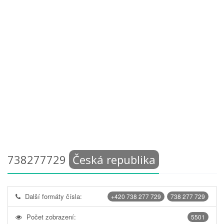
738277729
Česká republika
Další formáty čísla:
+420 738 277 729
738 277 729
Počet zobrazení:
5501