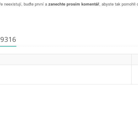
 neexistují, buďte první a
zanechte prosím komentář
, abyste tak pomohli 
29316