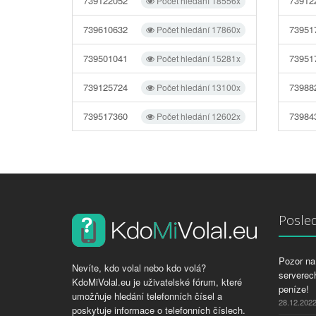
739122052
73912
Počet hledání 18556x
739610632
73951
Počet hledání 17860x
739501041
73951
Počet hledání 15281x
739125724
73988
Počet hledání 13100x
739517360
73984
Počet hledání 12602x
Posled
Pozor na 
Nevíte, kdo volal nebo kdo volá?
serverech
KdoMiVolal.eu je uživatelské fórum, které
peníze!
umožňuje hledání telefonních čísel a
28.12.202
poskytuje informace o telefonních číslech.