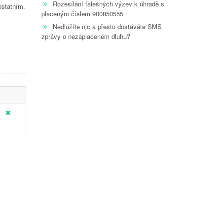
Rozesílání falešných výzev k úhradě s
ostatním.
placeným číslem 900850555
Nedlužíte nic a přesto dostáváte SMS
zprávy o nezaplaceném dluhu?