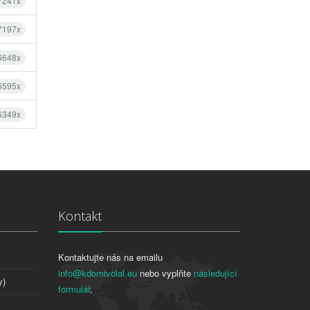
 7241x
 7197x
 6648x
 6595x
 6349x
Kontakt
Kontaktujte nás na emailu
info@kdomivolal.eu
nebo vyplňte
následující
y)
formulář
.