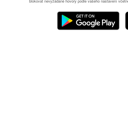
blokovat nevyžádané hovory podle vašeho nastavení včetně