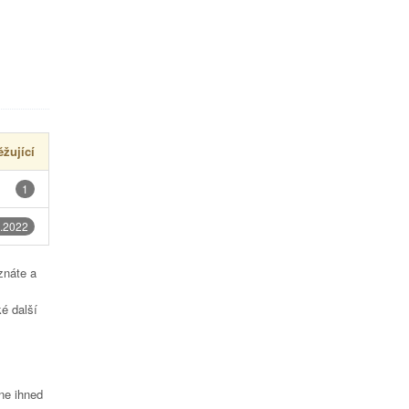
žující
1
.2022
znáte a
é další
čne ihned