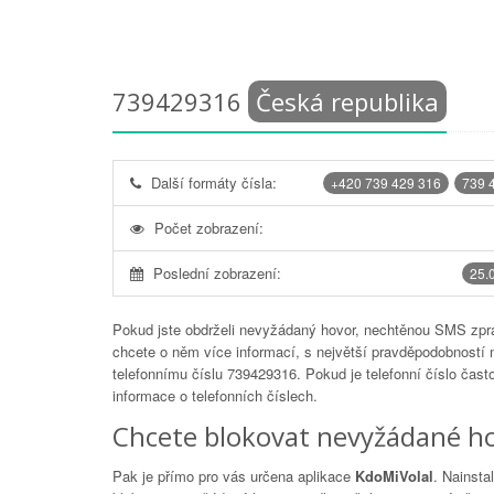
739429316
Česká republika
Další formáty čísla:
+420 739 429 316
739 
Počet zobrazení:
Poslední zobrazení:
25.
Pokud jste obdrželi nevyžádaný hovor, nechtěnou SMS zprá
chcete o něm více informací, s největší pravděpodobností 
telefonnímu číslu
739429316
. Pokud je telefonní číslo čas
informace o telefonních číslech.
Chcete blokovat nevyžádané ho
Pak je přímo pro vás určena aplikace
KdoMiVolal
. Nainsta