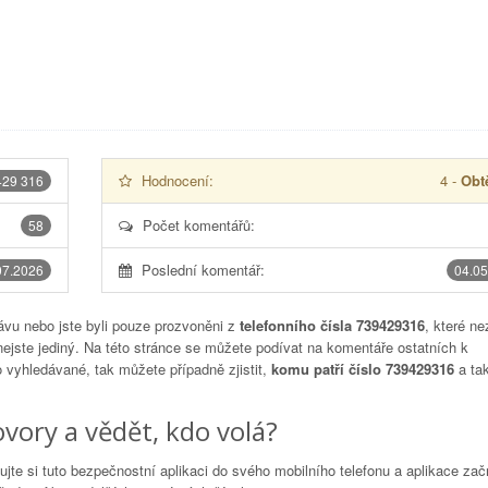
Hodnocení:
4
-
Obtě
429 316
Počet komentářů:
58
Poslední komentář:
07.2026
04.05
vu nebo jste byli pouze prozvoněni z
telefonního čísla 739429316
, které ne
nejste jediný. Na této stránce se můžete podívat na komentáře ostatních k
to vyhledávané, tak můžete případně zjistit,
komu patří číslo 739429316
a tak
vory a vědět, kdo volá?
lujte si tuto bezpečnostní aplikaci do svého mobilního telefonu a aplikace za