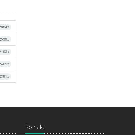
 2884x
 2539x
 2493x
 2469x
 2391x
Kontakt