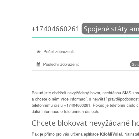
+17404660261
Spojené státy a
Počet zobrazení:
Poslední zobrazení:
25.
Pokud jste obdrželi nevyžádaný hovor, nechtěnou SMS zprá
a chcete o něm více informací, s největší pravděpodobností
telefonnímu číslu
+17404660261
. Pokud je telefonní číslo 
další informace o telefonních číslech.
Chcete blokovat nevyžádané ho
Pak je přímo pro vás určena aplikace
KdoMiVolal
. Nainsta