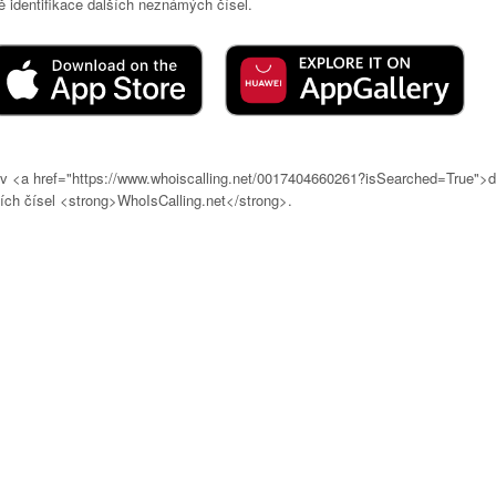
 identifikace dalších neznámých čísel.
ře v <a href="https://www.whoiscalling.net/0017404660261?isSearched=True">d
ch čísel <strong>WhoIsCalling.net</strong>.