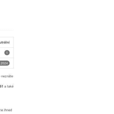
utrální
1
.2024
é neznáte
61
a také
čne ihned