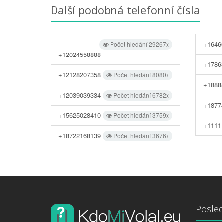
Další podobná telefonní čísla
+1646
Počet hledání 29267x
+12024558888
+1786
+12128207358
Počet hledání 8080x
+1888
+12039039334
Počet hledání 6782x
+1877
+15625028410
Počet hledání 3759x
+1111
+18722168139
Počet hledání 3676x
Posled