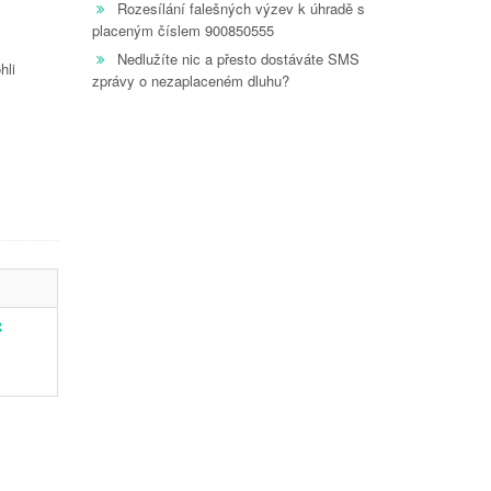
Rozesílání falešných výzev k úhradě s
placeným číslem 900850555
Nedlužíte nic a přesto dostáváte SMS
hli
zprávy o nezaplaceném dluhu?