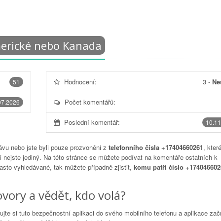
merické nebo Kanada
Hodnocení:
3
-
Ne
51
Počet komentářů:
07.2026
Poslední komentář:
10.11
vu nebo jste byli pouze prozvoněni z
telefonního čísla +17404660261
, kter
 nejste jediný. Na této stránce se můžete podívat na komentáře ostatních k
často vyhledávané, tak můžete případně zjistit,
komu patří číslo +174046602
vory a vědět, kdo volá?
lujte si tuto bezpečnostní aplikaci do svého mobilního telefonu a aplikace za