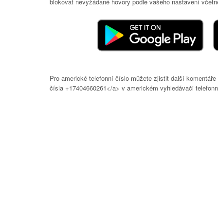
blokovat nevyžádané hovory podle vašeho nastavení včetně
Pro americké telefonní číslo můžete zjistit další komentá
čísla +17404660261</a> v americkém vyhledávači telefonní