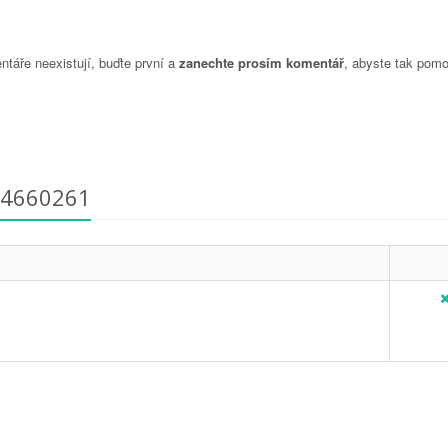
táře neexistují, buďte první a
zanechte prosím komentář
, abyste tak pomo
04660261