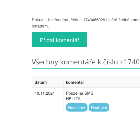
Pokud k telefonnímu číslu +17404660261 ještě žádné komen
ostatním.
Přidat komentář
Všechny komentáře k číslu +174
datum
komentář
10.11.2024
Pouze na SMS
HELLO!,
Neznámý
Neutrální