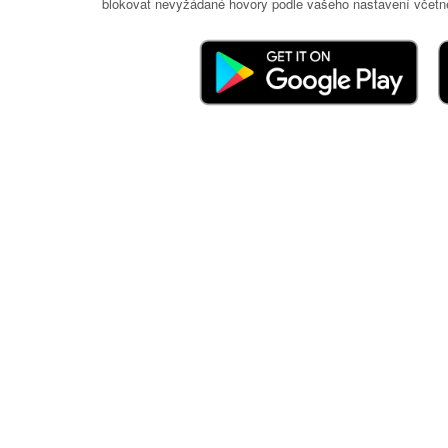
blokovat nevyžádané hovory podle vašeho nastavení včetně