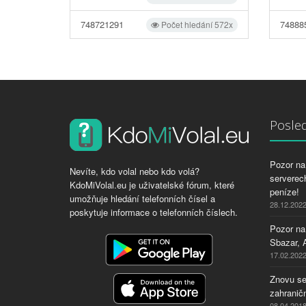
748721291
74888
Počet hledání 572x
Posled
Pozor na 
Nevíte, kdo volal nebo kdo volá?
serverech
KdoMiVolal.eu je uživatelské fórum, které
peníze!
umožňuje hledání telefonních čísel a
28.12.202
poskytuje informace o telefonních číslech.
Pozor na
Sbazar, 
17.02.202
Znovu se
zahraničn
08.04.201