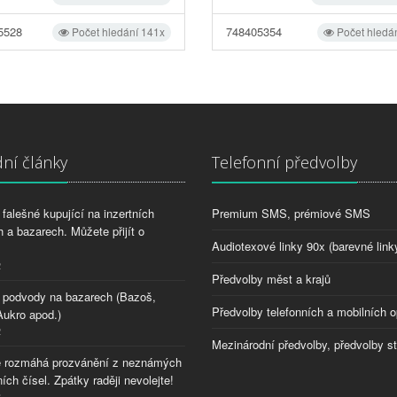
5528
748405354
Počet hledání 141x
Počet hledá
ní články
Telefonní předvolby
falešné kupující na inzertních
Premium SMS, prémiové SMS
 a bazarech. Můžete přijít o
Audiotexové linky 90x (barevné link
2
Předvolby měst a krajů
 podvody na bazarech (Bazoš,
Předvolby telefonních a mobilních o
Aukro apod.)
2
Mezinárodní předvolby, předvolby s
 rozmáhá prozvánění z neznámých
ích čísel. Zpátky raději nevolejte!
8