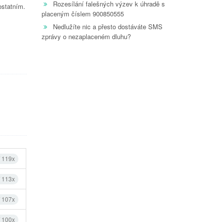
Rozesílání falešných výzev k úhradě s
ostatním.
placeným číslem 900850555
Nedlužíte nic a přesto dostáváte SMS
zprávy o nezaplaceném dluhu?
í 119x
í 113x
í 107x
í 100x