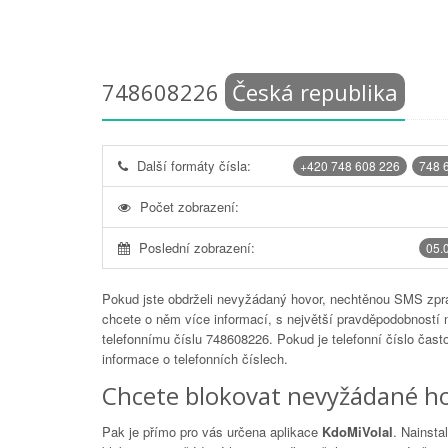
748608226
Česká republika
Další formáty čísla:
+420 748 608 226
748 
Počet zobrazení:
Poslední zobrazení:
05.
Pokud jste obdrželi nevyžádaný hovor, nechtěnou SMS zprá
chcete o něm více informací, s největší pravděpodobností 
telefonnímu číslu
748608226
. Pokud je telefonní číslo čas
informace o telefonních číslech.
Chcete blokovat nevyžádané ho
Pak je přímo pro vás určena aplikace
KdoMiVolal
. Nainsta