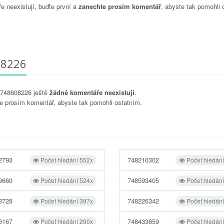
 neexistují, buďte první a
zanechte prosím komentář
, abyste tak pomohli 
08226
u 748608226 ještě
žádné komentáře neexistují
.
e prosím komentář, abyste tak pomohli ostatním.
2793
748210302
Počet hledání 552x
Počet hledán
9660
748593405
Počet hledání 524x
Počet hledán
3728
748226342
Počet hledání 397x
Počet hledán
6167
748433659
Počet hledání 290x
Počet hledán