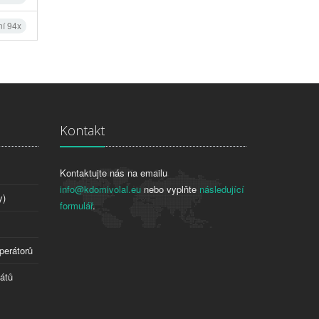
ní 94x
Kontakt
Kontaktujte nás na emailu
info@kdomivolal.eu
nebo vyplňte
následující
y)
formulář
.
perátorů
tátů