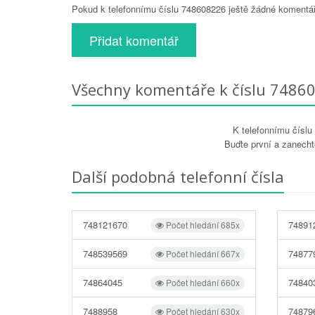
Pokud k telefonnímu číslu 748608226 ještě žádné komentáře
Přidat komentář
Všechny komentáře k číslu 7486
K telefonnímu čísl
Buďte první a zanecht
Další podobná telefonní čísla
748121670
74891
Počet hledání 685x
748539569
74877
Počet hledání 667x
74864045
74840
Počet hledání 660x
7488958
74879
Počet hledání 630x