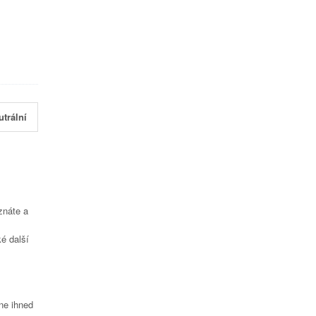
utrální
znáte a
é další
čne ihned