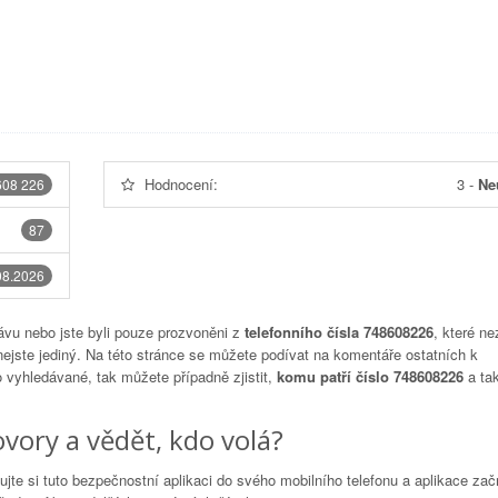
Hodnocení:
3
-
Ne
608 226
87
08.2026
vu nebo jste byli pouze prozvoněni z
telefonního čísla 748608226
, které ne
nejste jediný. Na této stránce se můžete podívat na komentáře ostatních k
to vyhledávané, tak můžete případně zjistit,
komu patří číslo 748608226
a tak
vory a vědět, kdo volá?
lujte si tuto bezpečnostní aplikaci do svého mobilního telefonu a aplikace za