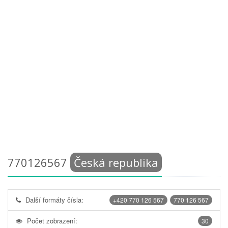
770126567
Česká republika
Další formáty čísla:
+420 770 126 567
770 126 567
Počet zobrazení:
30