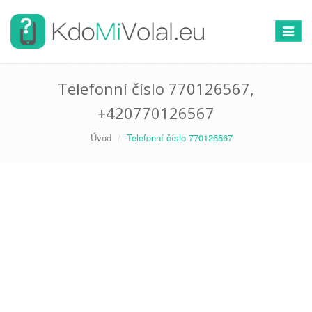
Přepno
navigac
Telefonní číslo 770126567,
+420770126567
Úvod
Telefonní číslo 770126567