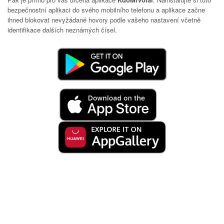
bezpečnostní aplikaci do svého mobilního telefonu a aplikace začne
ihned blokovat nevyžádané hovory podle vašeho nastavení včetně
identifikace dalších neznámých čísel.