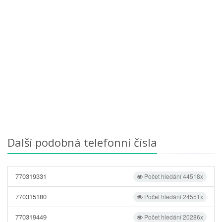
Další podobná telefonní čísla
770319331
Počet hledání 44518x
770315180
Počet hledání 24551x
770319449
Počet hledání 20286x