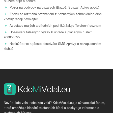
Můžete přijít o peníze!
Pozor na podvody na bazarech (Bazoš, Sbazar, Aukro apod.)
Znovu se rozmáhá prozvánění z neznámých zahraničních čísel.
Zpátky raději nevolejte!
Asociace malých a středních podniků žaluje Telefonní seznam
Rozesílání falešných výzev k úhradě s placeným číslem
900850555
Nedlužíte nic a přesto dostáváte SMS zprávy o nezaplaceném
dluhu?
Nevíte, kdo volal nebo kdo volá? KdoMiVolal.eu je uživatelské fórum,
které umožňuje hledání telefonních čísel a poskytuje informace o
telefonních číslech.