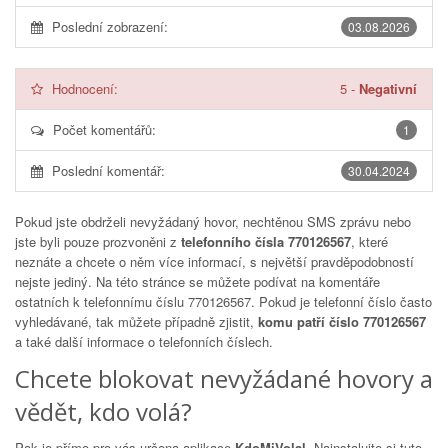
Poslední zobrazení:
03.08.2026
Hodnocení:
5
-
Negativní
Počet komentářů:
1
Poslední komentář:
30.04.2024
Pokud jste obdrželi nevyžádaný hovor, nechtěnou SMS zprávu nebo
jste byli pouze prozvoněni z
telefonního čísla 770126567
, které
neznáte a chcete o něm více informací, s největší pravděpodobností
nejste jediný. Na této stránce se můžete podívat na komentáře
ostatních k telefonnímu číslu
770126567
. Pokud je telefonní číslo často
vyhledávané, tak můžete případně zjistit,
komu patří číslo 770126567
a také další informace o telefonních číslech.
Chcete blokovat nevyžádané hovory a
vědět, kdo volá?
Pak je přímo pro vás určena aplikace
KdoMiVolal
. Nainstalujte si tuto