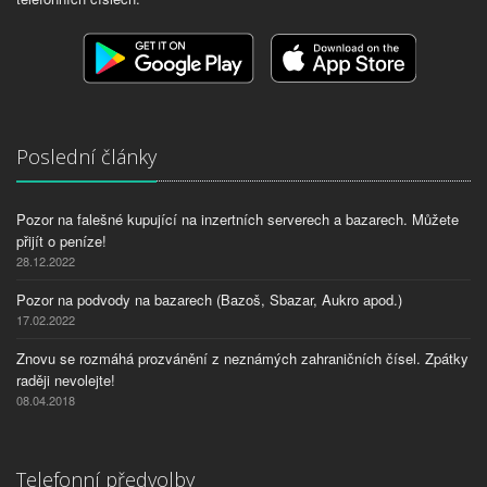
Poslední články
Pozor na falešné kupující na inzertních serverech a bazarech. Můžete
přijít o peníze!
28.12.2022
Pozor na podvody na bazarech (Bazoš, Sbazar, Aukro apod.)
17.02.2022
Znovu se rozmáhá prozvánění z neznámých zahraničních čísel. Zpátky
raději nevolejte!
08.04.2018
Telefonní předvolby