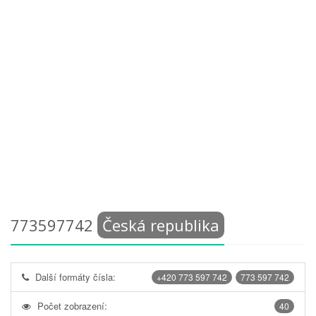
773597742
Česká republika
Další formáty čísla:
+420 773 597 742
773 597 742
Počet zobrazení:
40