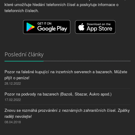
které umožňuje hledání telefonních čísel a poskytuje informace o
telefonních číslech.
Poslední články
Pozor na falešné kupující na inzertních serverech a bazarech. Můžete
přijít o peníze!
28.12.2022
Pozor na podvody na bazarech (Bazoš, Sbazar, Aukro apod.)
17.02.2022
Znovu se rozmáhá prozvánění z neznámých zahraničních čísel. Zpátky
raději nevolejte!
08.04.2018