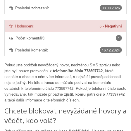
Poslední zobrazení:
03.08.2026
Hodnocení:
5
-
Negativní
Počet komentářů:
1
Poslední komentář:
16.12.2024
Pokud jste obdrželi nevyžádaný hovor, nechtěnou SMS zprávu nebo
jste byli pouze prozvoněni z
telefonního čísla 773597742
, které
neznáte a chcete o něm více informací, s největší pravděpodobností
nejste jediný. Na této stránce se můžete podívat na komentáře
ostatních k telefonnímu číslu
773597742
. Pokud je telefonní číslo často
vyhledávané, tak můžete případně zjistit,
komu patří číslo 773597742
a také další informace o telefonních číslech.
Chcete blokovat nevyžádané hovory a
vědět, kdo volá?
Pak je přímo pro vás určena aplikace
KdoMiVolal
. Nainstalujte si tuto