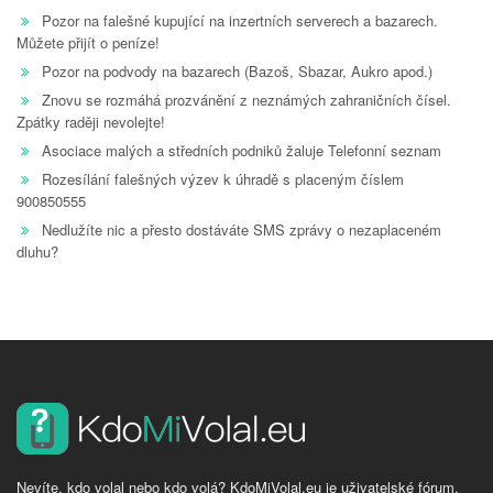
Pozor na falešné kupující na inzertních serverech a bazarech.
Můžete přijít o peníze!
Pozor na podvody na bazarech (Bazoš, Sbazar, Aukro apod.)
Znovu se rozmáhá prozvánění z neznámých zahraničních čísel.
Zpátky raději nevolejte!
Asociace malých a středních podniků žaluje Telefonní seznam
Rozesílání falešných výzev k úhradě s placeným číslem
900850555
Nedlužíte nic a přesto dostáváte SMS zprávy o nezaplaceném
dluhu?
Nevíte, kdo volal nebo kdo volá? KdoMiVolal.eu je uživatelské fórum,