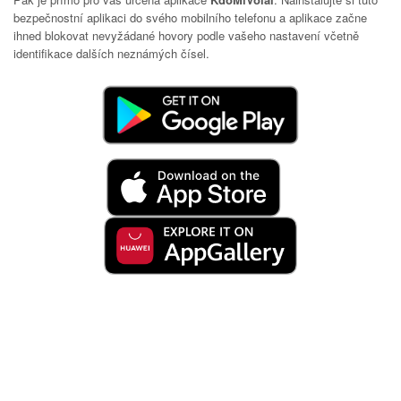
bezpečnostní aplikaci do svého mobilního telefonu a aplikace začne
ihned blokovat nevyžádané hovory podle vašeho nastavení včetně
identifikace dalších neznámých čísel.