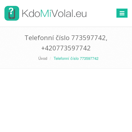
Přepno
navigac
Telefonní číslo 773597742,
+420773597742
Úvod
Telefonní číslo 773597742